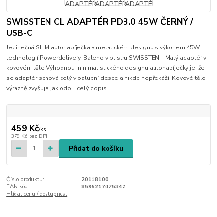
SWISSTEN CL ADAPTÉR PD3.0 45W ČERNÝ /
USB-C
Jedinečná SLIM autonabíječka v metalickém designu s výkonem 45W,
technologií Powerdelivery. Baleno v blistru SWISSTEN. Malý adaptér v
kovovém těle Výhodnou minimalistického designu autonabíječky je, že
se adaptér schová celý v palubní desce a nikde nepřekáží. Kovové tělo
výrazně zvyšuje jak odo...
celý popis
459 Kč
/
ks
379 Kč
bez DPH
Přidat do košíku
Číslo produktu:
20118100
EAN kód:
8595217475342
Hlídat cenu / dostupnost