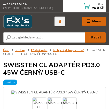
0
ks
+420 603 864 024
za
0 Kč
(Po-Pá, 8.30-17.00 hod. So 8.30-11.00)
Menu
Hledat
Úvod
Telefony
Příslušenství
Nabíjení, držáky telefonů
SWISSTEN
CL ADAPTÉR PD3.0 45W ČERNÝ/ USB-C
SWISSTEN CL ADAPTÉR PD3.0
45W ČERNÝ/ USB-C
Novinka