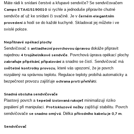
Máte rádi k snídani čerstvé a křupavé sendviče? Se sendvičovačem
Campo ETA415190010
si rychle a jednoduše připravíte chutné
černém elegantním
sendviče ať už ke snídani či svačině. Je v
provedení
a hodí se do každé kuchyně. Skladovat jej můžete i ve
svislé poloze.
Nepřilnavé opékací plochy
antiadhezní povrchovou úpravou
Sendvičovač s
dokáže připravit
4 trojúhelníkové sendviče
najednou
. Povrchová úprava opékací plochy
zabraňuje připékání, připalování
a snadno se čistí. Sendvičovač má
světelné kontrolky provozu
, které vás upozorní, že je povrch
rozpálený na správnou teplotu. Regulace teploty probíhá automaticky a
ochrana proti přehřátí
bezpečnost provozu zajišťuje
.
Snadná obsluha sendvičovače
tepelně izolovaná rukojeť
Plastový povrch a
minimalizují riziko
Protiskluzové nožky
popálení při manipulaci.
zajišťují stabilitu. Povrch
se snadno omývá
přívodního kabelu je 0,7 m
sendvičovače
. Délka
.
Sendvičovač