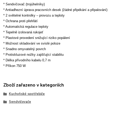
* Sendvičovač (trojúhelníky)
* Antiadhezní úprava pracovních desek (žádné připékání a připalování)
* 2 světelné kontrolky – provozu a teploty
* Ochrana proti přehřátí
* Automatická regulace teploty
* Tepelně izolovaná rukojeť
* Plastové provedení snižující riziko popálení
* Možnost skladování ve svislé poloze
* Snadno omyvatelný povrch
* Protiskluzové nožky zajišťující stabilitu
* Délka přívodního kabelu 0,7 m
* Příkon 750 W
Zboží zařazeno v kategoriích
Kuchyňské spotřebiče
Sendvičovače