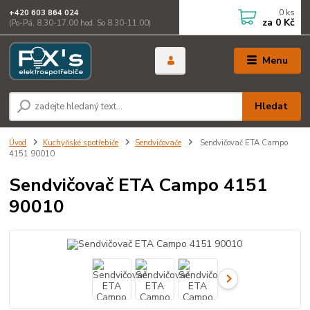
0
ks
+420 603 864 024
za
0 Kč
(Po-Pá, 8.30-17.00 hod. So 8.30-11.00)
Menu
Hledat
Úvod
Kuchyňské spotřebiče
Sendvičovače
Sendvičovač ETA Campo
4151 90010
Sendvičovač ETA Campo 4151
90010