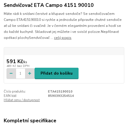
Sendvičovač ETA Campo 4151 90010
Máte rádi k snídani čerstvé a křupavé sendviče? Se sendvičovačem
Campo ETA415190010 si rychle a jednoduše připravíte chutné sendviče
ať už ke snídani či svačině. Je v černém elegantním provedení a hodí se
do každé kuchyně. Skladovat jej můžete i ve svislé poloze.Nepřilnavé
opékací plochySendvičovač ...
celý popis
591 Kč
/
ks
489 Kč
bez DPH
Přidat do košíku
Číslo produktu:
ETA415190010
EAN kód:
8590393254514
Hlídat cenu / dostupnost
Kompletní specifikace