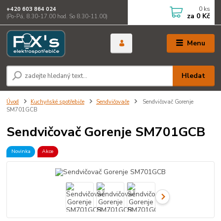
0
ks
+420 603 864 024
za
0 Kč
(Po-Pá, 8.30-17.00 hod. So 8.30-11.00)
Menu
Hledat
Úvod
Kuchyňské spotřebiče
Sendvičovače
Sendvičovač Gorenje
SM701GCB
Sendvičovač Gorenje SM701GCB
Novinka
Akce