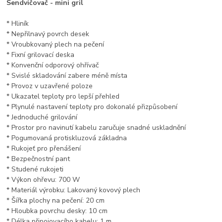
Sendvičovač - mini gril
* Hliník
* Nepřilnavý povrch desek
* Vroubkovaný plech na pečení
* Fixní grilovací deska
* Konvenční odporový ohřívač
* Svislé skladování zabere méně místa
* Provoz v uzavřené poloze
* Ukazatel teploty pro lepší přehled
* Plynulé nastavení teploty pro dokonalé přizpůsobení
* Jednoduché grilování
* Prostor pro navinutí kabelu zaručuje snadné uskladnění
* Pogumovaná protiskluzová základna
* Rukojeť pro přenášení
* Bezpečnostní pant
* Studené rukojeti
* Výkon ohřevu: 700 W
* Materiál výrobku: Lakovaný kovový plech
* Šířka plochy na pečení: 20 cm
* Hloubka povrchu desky: 10 cm
* Délka připojovacího kabelu: 1 m