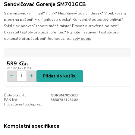
Sendvičovač Gorenje SM701GCB
Sendvičovač - mini gril* Hliník* Nepřilnavý povrch desek* Vroubkovaný
plech na pečení* Fixní grilovací deska* Konvenční odporový ohřívač*
Svislé skladování zabere méně místa* Provoz v uzavřené poloze*
Ukazatel teploty pro lepší přehled* Plynulé nastavení teploty pro
dokonalé přizpůsobení* Jednoduché...
celý popis
599 Kč
/
ks
495 Kč
bez DPH
Přidat do košíku
Číslo produktu:
GORSM701GCB
EAN kód:
3838782125102
Hlídat cenu / dostupnost
Kompletní specifikace