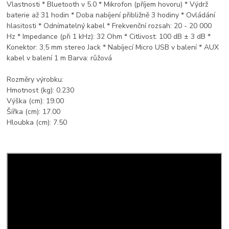
Vlastnosti * Bluetooth v 5.0 * Mikrofon (příjem hovoru) * Výdrž
baterie až 31 hodin * Doba nabíjení přibližně 3 hodiny * Ovládání
hlasitosti * Odnímatelný kabel * Frekvenční rozsah: 20 - 20 000
Hz * Impedance (při 1 kHz): 32 Ohm * Citlivost: 100 dB ± 3 dB *
Konektor: 3,5 mm stereo Jack * Nabíjecí Micro USB v balení * AUX
kabel v balení 1 m Barva: růžová
Rozměry výrobku:
Hmotnost (kg): 0.230
Výška (cm): 19.00
Šířka (cm): 17.00
Hloubka (cm): 7.50