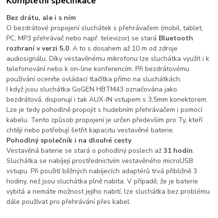
Kompletní specifikace
Bez drátu, ale i s ním
O bezdrátové propojení sluchátek s přehrávačem (mobil, tablet,
PC, MP3 přehrávač nebo např. televizor) se stará
Bluetooth
rozhraní v verzi 5.0
. A to s dosahem až 10 m od zdroje
audiosignálu. Díky vestavěnému mikrofonu lze sluchátka využít i k
telefonování nebo k on-line konferencím. Při bezdrátovému
používání oceníte ovládací tlačítka přímo na sluchátkách.
I když jsou sluchátka GoGEN HBTM43 označována jako
bezdrátová, disponují i tak AUX-IN vstupem s 3,5mm konektorem.
Lze je tedy pohodlně propojit s hudebním přehrávačem i pomocí
kabelu. Tento způsob propojení je určen především pro Ty, kteří
chtějí nebo potřebují šetřit kapacitu vestavěné baterie.
Pohodlný společník i na dlouhé cesty
Vestavěná baterie se stará o pohodlný poslech až
31 hodin
.
Sluchátka se nabíjejí prostřednictvím vestavěného microUSB
vstupu. Při použití běžných nabíjecích adaptérů trvá přibližně 3
hodiny, než jsou sluchátka plně nabita. V případě, že je baterie
vybitá a nemáte možnost jejího nabití, lze sluchátka bez problému
dále používat pro přehrávání přes kabel.