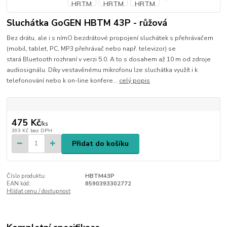
Sluchátka GoGEN HBTM 43P - růžová
Bez drátu, ale i s nímO bezdrátové propojení sluchátek s přehrávačem
(mobil, tablet, PC, MP3 přehrávač nebo např. televizor) se
stará Bluetooth rozhraní v verzi 5.0. A to s dosahem až 10 m od zdroje
audiosignálu. Díky vestavěnému mikrofonu lze sluchátka využít i k
telefonování nebo k on-line konfere...
celý popis
475 Kč
/
ks
393 Kč
bez DPH
Přidat do košíku
Číslo produktu:
HBTM43P
EAN kód:
8590393302772
Hlídat cenu / dostupnost