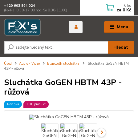
0
ks
+420 603 864 024
za
0 Kč
(Po-Pá, 8.30-17.00 hod. So 8.30-11.00)
Menu
Hledat
Úvod
Audio - Video
Bluetooth sluchátka
Sluchátka GoGEN HBTM
43P - růžová
Sluchátka GoGEN HBTM 43P -
růžová
Novinka
TOP produkt