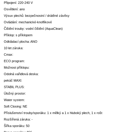
Připojení: 220-240 V
Osvětlení: ano
Výsuv plechů: bezpečnostní / drátěné závěsy
Ovládání: mechanické-knoflíkové
Čištění trouby: vodní čištění (AquaClean)
Příklop: s příklopem
Odkládací plocha: ANO
10 let záruka:
Cmax:
ECO program:
Možnost příklopu:
Odolná vařidlová deska:
pekáč MAXI:
STABIL PLUS:
Úložný prostor:
Water system:
Soft Closing: NE
Příslušenství trouby/sporáku: 1 x mělký a 1 x hluboký plech, 1 x rošt
Rozšířená záruka: -
Šířka sporáku: 50