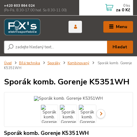
0
ks
+420 603 864 024
za
0 Kč
(Po-Pá, 8.30-17.00 hod. So 8.30-11.00)
Menu
Hledat
Úvod
Bílá technika
Sporáky
Kombinovaný
Sporák komb. Gorenje
K5351WH
Sporák komb. Gorenje K5351WH
Sporák komb. Gorenje K5351WH