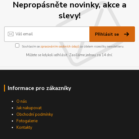
Nepropásněte novinky, akce a
slevy!
Přihlásit se
Souhlasím se
zpracováním osobních údajů
za účelem rozesílky newsletteru.
Můžete se kdykoli odhlásit. Zasíláme jednou za 14 dní.
Informace pro zákazníky
O nás
Jak nakupovat
Obchodní podmínky
Fotogalerie
Kontakty