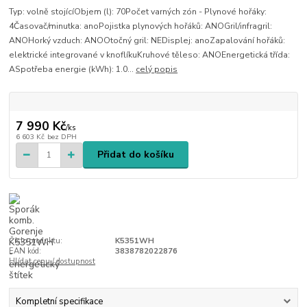
Typ: volně stojícíObjem (l): 70Počet varných zón - Plynové hořáky:
4Časovač/minutka: anoPojistka plynových hořáků: ANOGril/infragril:
ANOHorký vzduch: ANOOtočný gril: NEDisplej: anoZapalování hořáků:
elektrické integrované v knoflíkuKruhové těleso: ANOEnergetická třída:
ASpotřeba energie (kWh): 1.0...
celý popis
7 990 Kč
/
ks
6 603 Kč
bez DPH
Přidat do košíku
Číslo produktu:
K5351WH
EAN kód:
3838782022876
Hlídat cenu / dostupnost
Kompletní specifikace