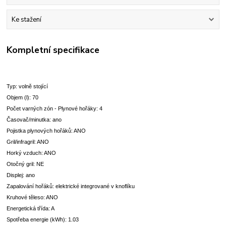
Ke stažení
Kompletní specifikace
Typ: volně stojící
Objem (l): 70
Počet varných zón - Plynové hořáky: 4
Časovač/minutka: ano
Pojistka plynových hořáků: ANO
Gril/infragril: ANO
Horký vzduch: ANO
Otočný gril: NE
Displej: ano
Zapalování hořáků: elektrické integrované v knoflíku
Kruhové těleso: ANO
Energetická třída: A
Spotřeba energie (kWh): 1.03