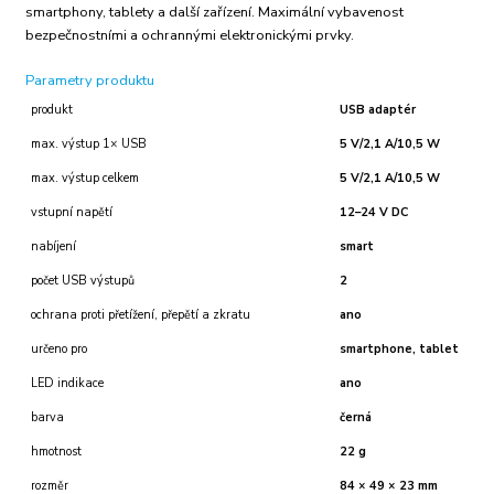
smartphony, tablety a další zařízení. Maximální vybavenost
bezpečnostními a ochrannými elektronickými prvky.
Parametry produktu
produkt
USB adaptér
max. výstup 1× USB
5 V/2,1 A/10,5 W
max. výstup celkem
5 V/2,1 A/10,5 W
vstupní napětí
12–24 V DC
nabíjení
smart
počet USB výstupů
2
ochrana proti přetížení, přepětí a zkratu
ano
určeno pro
smartphone, tablet
LED indikace
ano
barva
černá
hmotnost
22 g
rozměr
84 × 49 × 23 mm