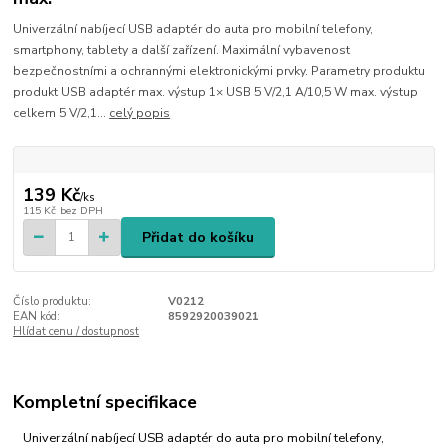
Univerzální nabíjecí USB adaptér do auta pro mobilní telefony,
smartphony, tablety a další zařízení. Maximální vybavenost
bezpečnostními a ochrannými elektronickými prvky. Parametry produktu
produkt USB adaptér max. výstup 1× USB 5 V/2,1 A/10,5 W max. výstup
celkem 5 V/2,1...
celý popis
139 Kč
/
ks
115 Kč
bez DPH
Přidat do košíku
Číslo produktu:
V0212
EAN kód:
8592920039021
Hlídat cenu / dostupnost
Kompletní specifikace
Univerzální nabíjecí USB adaptér do auta pro mobilní telefony,