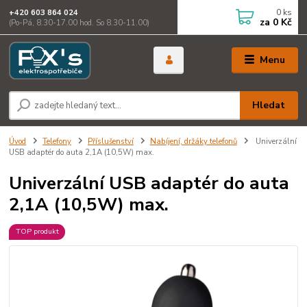
0
ks
+420 603 864 024
za
0 Kč
(Po-Pá, 8.30-17.00 hod. So 8.30-11.00)
Menu
Hledat
Úvod
Telefony
Příslušenství
Nabíjení, držáky telefonů
Univerzální
USB adaptér do auta 2,1A (10,5W) max.
Univerzální USB adaptér do auta
2,1A (10,5W) max.
TOP produkt