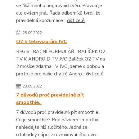
se říká mnoho negativních věcí. Pravda je
ale ovšem jiná.. Řada odborníků tvrdí, že
pravidelná konzumace...
číst celé
25.09.2022
O2 k televizorům JVC
REGISTRAČNÍ FORMULÁŘ | BALÍČEK O2
TV K ANDROID TV JVC Balíček O2 TV na
2 měsíce zdarma V JVC jdeme s dobou a
proto je pro naše chytré Andro...
číst celé
23.05.2022
7 důvodů proč pravidelně pít
smoothie..
7 důvodů proč pravidelně pít smoothie..
Co je smoothie? Pod názvem smoothie
nehledejte niž složitého. Jedná se
o lahodný nápoj z rozmixovaného ovo...