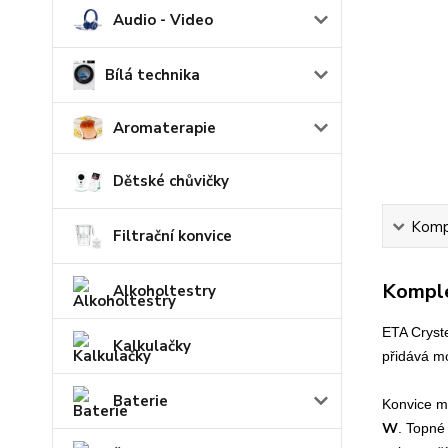
Audio - Video
Bílá technika
Aromaterapie
Dětské chůvičky
Kompl
Filtrační konvice
Komple
Alkoholtestry
ETA Cryst
Kalkulačky
přidává 
Baterie
Konvice 
W
. Topné