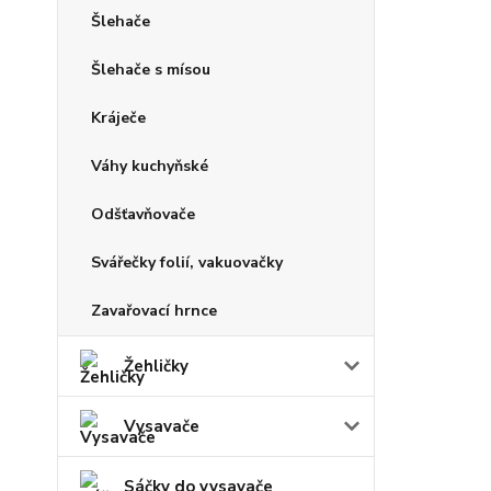
Šlehače
Šlehače s mísou
Kráječe
Váhy kuchyňské
Odšťavňovače
Svářečky folií, vakuovačky
Zavařovací hrnce
Žehličky
Vysavače
Sáčky do vysavače