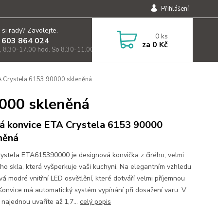
Přihlášení
 si rady? Zavolejte.
0
ks
 603 864 024
za
0 Kč
, 8.30-17.00 hod. So 8.30-11.00)
A Crystela 6153 90000 skleněná
0000 skleněná
á konvice ETA Crystela 6153 90000
něná
ystela ETA615390000 je designová konvička z čirého, velmi
ho skla, která vyšperkuje vaši kuchyni. Na elegantním vzhledu
ává modré vnitřní LED osvětlění, které dotváří velmi příjemnou
.Konvice má automatický systém vypínání při dosažení varu. V
 najednou uvaříte až 1,7...
celý popis