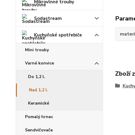
Mikrovlnné trouby
Param
Sodastream
materi
Kuchyňské spotřebiče
Mini trouby
Varné konvice
Zboží 
Do 1,2 l.
Kuchy
Nad 1,2 l.
Keramické
Pomalý hrnec
Sendvičovače