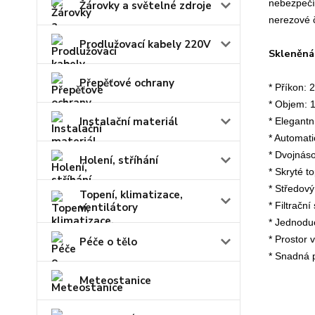
nebezpečí 
Žárovky a světelné zdroje
nerezové č
Prodlužovací kabely 220V
Skleněná
Přepěťové ochrany
* Příkon:
* Objem: 1
Instalační materiál
* Elegantn
* Automati
* Dvojnáso
Holení, stříhání
* Skryté 
* Středov
Topení, klimatizace,
* Filtračn
ventilátory
* Jednoduc
* Prostor 
Péče o tělo
* Snadná 
Meteostanice