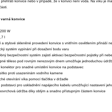
přehřátí konvice nebo v případě, že v konvici není voda. Na víku je ma
ásti.
 varná konvice
 2200 W
,7 l
í a stylové skleněné provedení konvice s vnitřním osvětlením přináší ne
cký systém vypínání při dosažení bodu varu
bný bezpečnostní systém zajistí aktivaci bezpečnostní pojistky při ne
topné těleso pod rovným nerezovým dnem umožňuje jednoduchou údrž
ý konektor pro snadné umístění konvice na podstavec
í sítko proti usazeninám vodního kamene
hé otevírání víka pomocí tlačítka v držadle
v podstavci pro uskladnění napájecího kabelu umožňující nastavení jeh
povrchová údržba díky oblým a snadno přístupným částem konvice