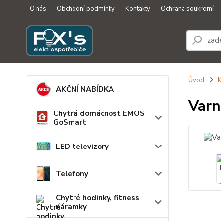
O nás
Obchodní podmínky
Kontakty
Ochrana soukromí
Úvod
K
AKČNÍ NABÍDKA
Varn
Chytrá domácnost EMOS
GoSmart
LED televizory
Telefony
Chytré hodinky, fitness
náramky