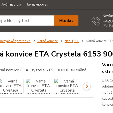
Akční nabídky
Jak nakupovat
Nevíte
Hledat
+420
(Po-Pá
uchyňské spotřebiče
Varné konvice
Nad 1,2 l.
Varná konvice ET
á konvice ETA Crystela 6153 9
Varn
skle
ETA Cr
odolné
jí přid
kulisu
konvici