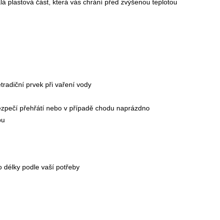
lá plastová část, která vás chrání před zvýšenou teplotou
tradiční prvek při vaření vody
bezpečí přehřátí nebo v případě chodu naprázdno
bu
o délky podle vaší potřeby