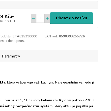
9 Kč
/
ks
Přidat do košíku
 Kč
bez DPH
roduktu:
ETA615390000
EAN kód:
8590393255726
cenu / dostupnost
Parametry
kla
, která vyšperkuje vaši kuchyni. Na elegantním vzhledu jí
2200
u uvaříte až 1,7 litru vody během chvilky díky příkonu
jnásobný bezpečnostní systém
, který aktivuje pojistku při