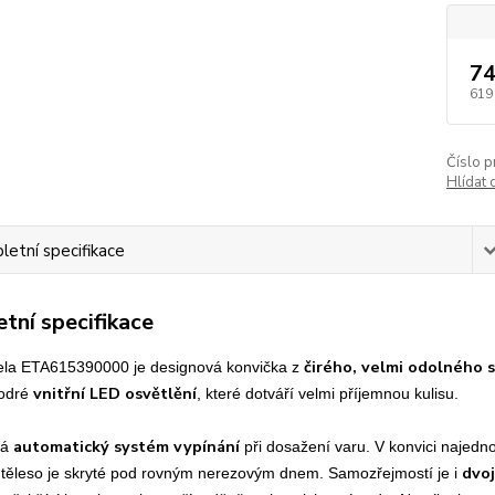
74
619
Číslo p
Hlídat 
etní specifikace
tní specifikace
čirého, velmi odolného s
ela ETA615390000 je designová konvička z
vnitřní LED osvětlění
modré
, které dotváří velmi příjemnou kulisu.
automatický systém vypínání
má
při dosažení varu. V konvici najedno
dvo
 těleso je skryté pod rovným nerezovým dnem. Samozřejmostí je i