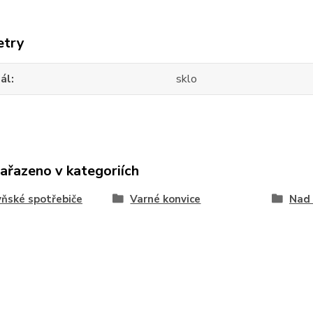
etry
ál
sklo
zařazeno v kategoriích
ňské spotřebiče
Varné konvice
Nad 