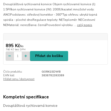
Dvouplášťová rychlovarná konvice Objem rychlovarné konvice (l):
1.5Příkon rychlovarné konvice (W): 2000Ukazatel množství vody:
ANOPodstavec: středový konektor - 360°Typ ohřevu: ukrytá topná
spirála - ploché dnoRegulace teploty: NETeploměr: NECestovní:
NEMateriál: nerezBarva: černáProvedení výrobku: ...
celý popis
895 Kč
/
ks
740 Kč
bez DPH
Přidat do košíku
Číslo produktu:
GORK15DWB
EAN kód:
3838782393389
Hlídat cenu / dostupnost
Kompletní specifikace
Dvouplášťová rychlovarná konvice