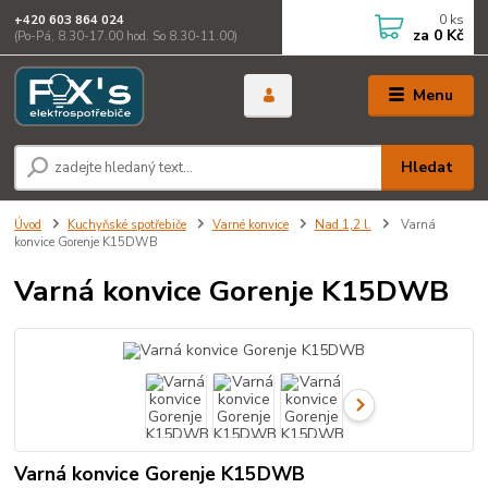
0
ks
+420 603 864 024
za
0 Kč
(Po-Pá, 8.30-17.00 hod. So 8.30-11.00)
Menu
Hledat
Úvod
Kuchyňské spotřebiče
Varné konvice
Nad 1,2 l.
Varná
konvice Gorenje K15DWB
Varná konvice Gorenje K15DWB
Varná konvice Gorenje K15DWB