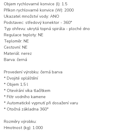
Objem rychlovarné konvice (l): 1.5
Příkon rychlovarné konvice (W): 2000
Ukazatel množství vody: ANO
Podstavec: středový konektor - 360°
Typ ohřevu: ukrytá topná spirála - ploché dno
Regulace teploty: NE
Teploměr: NE
Cestovní: NE
Materiál: nerez
Barva: černá
Provedení výrobku: černá barva
* Dvojité opláštění
* Objem 1,5 l
* Otevírání víka tlačítkem
* Filtr vodního kamene
* Automatické vypnutí při dosažení varu
* Otočná základna 360°
Rozměry výrobku:
Hmotnost (kg): 1.000