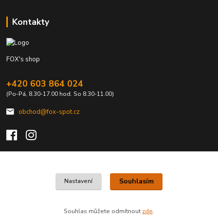
Kontakty
FOX's shop
+420 603 864 024
(Po-Pá, 8.30-17.00 hod. So 8.30-11.00)
obchod@fox-spot.cz
Upravit sběr cookies.
Souhlasím
Nastavení
FOX's elektro z vašeho města
Souhlas můžete odmítnout
zde
.