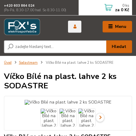
0
ks
+420 603 864 024
za
0 Kč
(Po-Pá, 8.30-17.00 hod. So 8.30-11.00)
Menu
Hledat
Úvod
Sodastream
Víčko Bílé na plast. lahve 2 ks SODASTRE
Víčko Bílé na plast. lahve 2 ks
SODASTRE