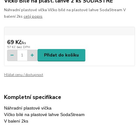
Víčko Bílé na plast. lahve 2 ks SODASTRE
Náhradní plastové víčka Víčko bílé na plastové lahve SodaStream V
balení 2ks
celý popis
69 Kč
/
ks
57 Kč
bez DPH
Přidat do košíku
Hlídat cenu / dostupnost
Kompletní specifikace
Náhradní plastové víčka
Víčko bílé na plastové lahve SodaStream
V balení 2ks