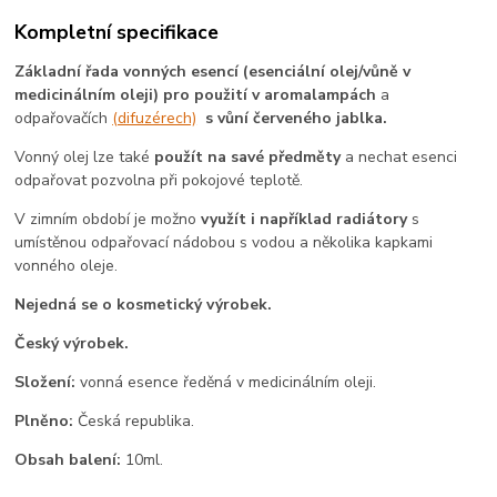
Kompletní specifikace
Základní řada vonných esencí (esenciální olej/vůně v
medicinálním oleji) pro použití v aromalampách
a
odpařovačích
(difuzérech)
s vůní červeného jablka.
Vonný olej lze také
použít na savé předměty
a nechat esenci
odpařovat pozvolna při pokojové teplotě.
V zimním období je možno
využít i například radiátory
s
umístěnou odpařovací nádobou s vodou a několika kapkami
vonného oleje.
Nejedná se o kosmetický výrobek.
Český výrobek.
Složení:
vonná esence ředěná v medicinálním oleji.
Plněno:
Česká republika.
Obsah balení:
10ml.