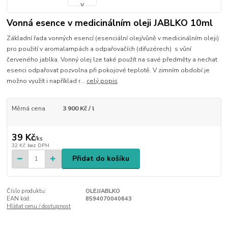
Vonná esence v medicinálním oleji JABLKO 10ml
Základní řada vonných esencí (esenciální olej/vůně v medicinálním oleji)
pro použití v aromalampách a odpařovačích (difuzérech) s vůní
červeného jablka. Vonný olej lze také použít na savé předměty a nechat
esenci odpařovat pozvolna při pokojové teplotě. V zimním období je
možno využít i například r...
celý popis
Měrná cena
3 900 Kč / l
39 Kč
/
ks
32 Kč
bez DPH
Přidat do košíku
Číslo produktu:
OLEJJABLKO
EAN kód:
8594070040643
Hlídat cenu / dostupnost