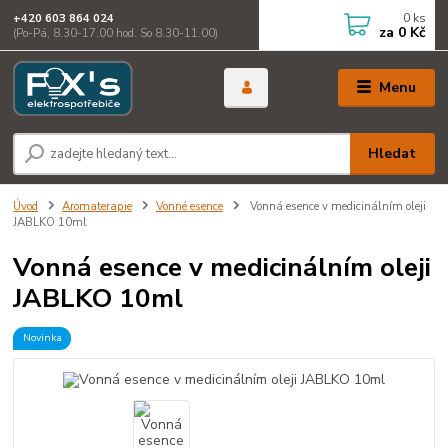
0
ks
+420 603 864 024
za
0 Kč
(Po-Pá, 8.30-17.00 hod. So 8.30-11.00)
Menu
Hledat
Úvod
Aromaterapie
Vonné esence
Vonná esence v medicinálním oleji
JABLKO 10ml
Vonná esence v medicinálním oleji
JABLKO 10ml
Novinka