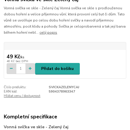
Vonná svíčka ve skle - Zelený čaj Vonná svíčka ve skle s prodlouženou
dobou hoření a velice příjemnou vůní, která provoní celý byt či dům. Tato
vůně se uvolňuje po celou dobu hoření svíčky a navodí příjemnou
atmosféru, pocit klidu a pohody. Svíčka je celoprobarvená a tak její barva
během hoření nebl...
celý popis
49 Kč
/
ks
40 Kč
bez DPH
Přidat do košíku
Číslo produktu:
SVICKAZELENYCAJ
EAN kód:
5904378963347
Hlídat cenu / dostupnost
Kompletní specifikace
Vonná svíčka ve skle - Zelený čaj