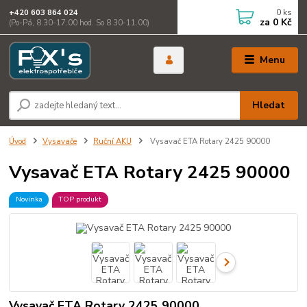
0
ks
+420 603 864 024
za
0 Kč
(Po-Pá, 8.30-17.00 hod. So 8.30-11.00)
Menu
Hledat
Úvod
Vysavače
Ruční AKU
Vysavač ETA Rotary 2425 90000
Vysavač ETA Rotary 2425 90000
Novinka
TOP produkt
Vysavač ETA Rotary 2425 90000