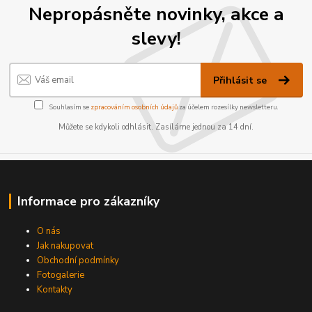
Nepropásněte novinky, akce a
slevy!
Přihlásit se
Souhlasím se
zpracováním osobních údajů
za účelem rozesílky newsletteru.
Můžete se kdykoli odhlásit. Zasíláme jednou za 14 dní.
Informace pro zákazníky
O nás
Jak nakupovat
Obchodní podmínky
Fotogalerie
Kontakty