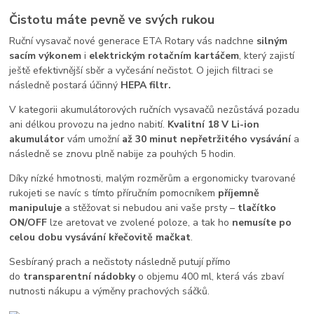
Čistotu máte pevně ve svých rukou
Ruční vysavač nové generace ETA Rotary vás nadchne
silným
sacím výkonem
i
elektrickým rotačním kartáčem
, který zajistí
ještě efektivnější sběr a vyčesání nečistot. O jejich filtraci se
následně postará účinný
HEPA filtr.
V kategorii akumulátorových ručních vysavačů nezůstává pozadu
ani délkou provozu na jedno nabití.
Kvalitní 18 V Li-ion
akumulátor
vám umožní
až 30 minut nepřetržitého vysávání
a
následně se znovu plně nabije za pouhých 5 hodin.
Díky nízké hmotnosti, malým rozměrům a ergonomicky tvarované
rukojeti se navíc s tímto příručním pomocníkem
příjemně
manipuluje
a stěžovat si nebudou ani vaše prsty –
tlačítko
ON/OFF
lze aretovat ve zvolené poloze, a tak ho
nemusíte po
celou dobu vysávání křečovitě mačkat
.
Sesbíraný prach a nečistoty následně putují přímo
do
transparentní nádobky
o objemu 400 ml, která vás zbaví
nutnosti nákupu a výměny prachových sáčků.