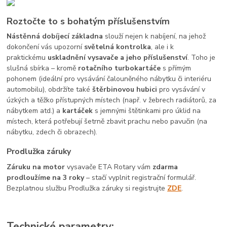
Roztočte to s bohatým příslušenstvím
Nástěnná dobíjecí základna
slouží nejen k nabíjení, na jehož
dokončení vás upozorní
světelná kontrolka
, ale i k
praktickému
uskladnění vysavače a jeho příslušenství
. Toho je
slušná sbírka – kromě
rotačního turbokartáče
s přímým
pohonem (ideální pro vysávání čalouněného nábytku či interiéru
automobilu), obdržíte také
štěrbinovou hubici
pro vysávání v
úzkých a těžko přístupných místech (např. v žebrech radiátorů, za
nábytkem atd.) a
kartáček
s jemnými štětinkami pro úklid na
místech, která potřebují šetrně zbavit prachu nebo pavučin (na
nábytku, zdech či obrazech).
Prodlužka záruky
Záruku na motor
vysavače ETA Rotary vám
zdarma
prodloužíme na 3 roky
– stačí vyplnit registrační formulář.
Bezplatnou službu Prodlužka záruky si registrujte
ZDE
.
Technické parametry: