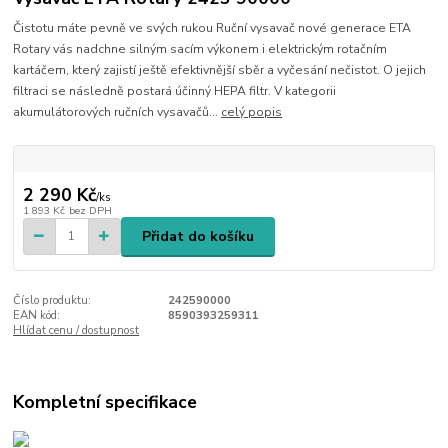
Čistotu máte pevně ve svých rukou Ruční vysavač nové generace ETA
Rotary vás nadchne silným sacím výkonem i elektrickým rotačním
kartáčem, který zajistí ještě efektivnější sběr a vyčesání nečistot. O jejich
filtraci se následně postará účinný HEPA filtr. V kategorii
akumulátorových ručních vysavačů...
celý popis
2 290 Kč
/
ks
1 893 Kč
bez DPH
Přidat do košíku
Číslo produktu:
242590000
EAN kód:
8590393259311
Hlídat cenu / dostupnost
Kompletní specifikace