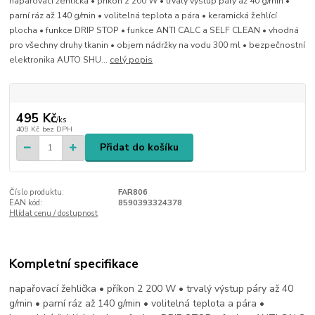
napařovací žehlička • příkon 2 200 W • trvalý výstup páry až 40 g/min •
parní ráz až 140 g/min • volitelná teplota a pára • keramická žehlící
plocha • funkce DRIP STOP • funkce ANTI CALC a SELF CLEAN • vhodná
pro všechny druhy tkanin • objem nádržky na vodu 300 ml • bezpečnostní
elektronika AUTO SHU...
celý popis
495 Kč
/
ks
409 Kč
bez DPH
Přidat do košíku
Číslo produktu:
FAR806
EAN kód:
8590393324378
Hlídat cenu / dostupnost
Kompletní specifikace
napařovací žehlička • příkon 2 200 W • trvalý výstup páry až 40
g/min • parní ráz až 140 g/min • volitelná teplota a pára •