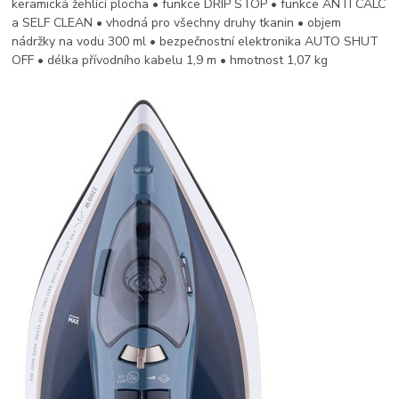
keramická žehlící plocha • funkce DRIP STOP • funkce ANTI CALC
a SELF CLEAN • vhodná pro všechny druhy tkanin • objem
nádržky na vodu 300 ml • bezpečnostní elektronika AUTO SHUT
OFF • délka přívodního kabelu 1,9 m • hmotnost 1,07 kg