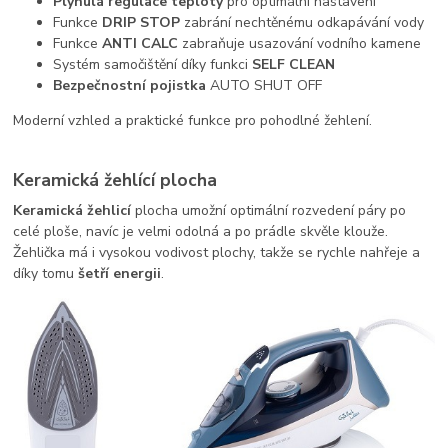
Plynulá regulace teploty
pro optimální nastavení
Funkce
DRIP STOP
zabrání nechtěnému odkapávání vody
Funkce
ANTI CALC
zabraňuje usazování vodního kamene
Systém samočištění díky funkci
SELF CLEAN
Bezpečnostní pojistka
AUTO SHUT OFF
Moderní vzhled a praktické funkce pro pohodlné žehlení.
Keramická žehlící plocha
Keramická žehlicí
plocha umožní optimální rozvedení páry po
celé ploše, navíc je velmi odolná a po prádle skvěle klouže.
Žehlička má i vysokou vodivost plochy, takže se rychle nahřeje a
díky tomu
šetří energii
.