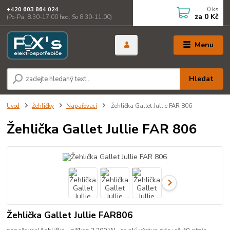
0
ks
+420 603 864 024
za
0 Kč
(Po-Pá, 8.30-17.00 hod. So 8.30-11.00)
Menu
Hledat
Úvod
Žehličky
Napařovací
Žehlička Gallet Jullie FAR 806
Žehlička Gallet Jullie FAR 806
Žehlička Gallet Jullie FAR806