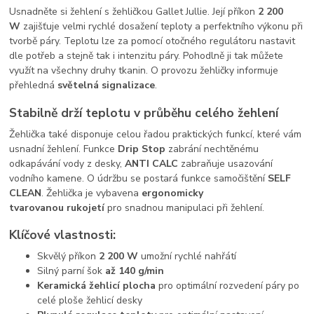
Usnadněte si žehlení s žehličkou Gallet Jullie. Její příkon
2 200
W
zajišťuje velmi rychlé dosažení teploty a perfektního výkonu při
tvorbě páry. Teplotu lze za pomocí otočného regulátoru nastavit
dle potřeb a stejně tak i intenzitu páry. Pohodlně ji tak můžete
využít na všechny druhy tkanin. O provozu žehličky informuje
přehledná
světelná signalizace
.
Stabilně drží teplotu
v průběhu celého žehlení
Žehlička také disponuje celou řadou praktických funkcí, které vám
usnadní žehlení. Funkce
Drip Stop
zabrání nechtěnému
odkapávání vody z desky,
ANTI CALC
zabraňuje usazování
vodního kamene. O údržbu se postará funkce samočištění
SELF
CLEAN
. Žehlička je vybavena
ergonomicky
tvarovanou
rukojetí
pro snadnou manipulaci při žehlení.
Klíčové vlastnosti:
Skvělý příkon
2 200 W
umožní rychlé nahřátí
Silný parní šok
až 140 g/min
Keramická žehlicí plocha
pro optimální rozvedení páry po
celé ploše žehlicí desky