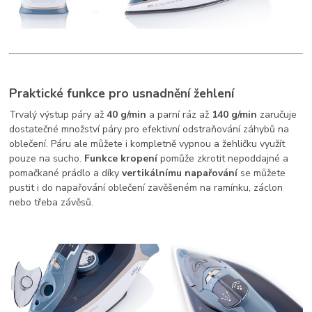
Praktické funkce pro usnadnění žehlení
Trvalý výstup páry až
40 g/min
a parní ráz až
140 g/min
zaručuje
dostatečné množství páry pro efektivní odstraňování záhybů na
oblečení. Páru ale můžete i kompletně vypnou a žehličku využít
pouze na sucho.
Funkce kropení
pomůže zkrotit nepoddajné a
pomačkané prádlo a díky
vertikálnímu napařování
se
můžete
pustit i do napařování oblečení zavěšeném na ramínku, záclon
nebo třeba závěsů.