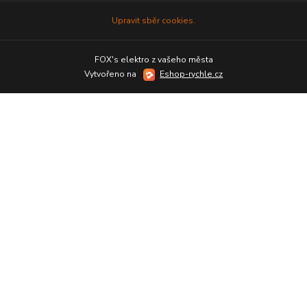
Upravit sběr cookies.
FOX's elektro z vašeho města
Vytvořeno na
Eshop-rychle.cz