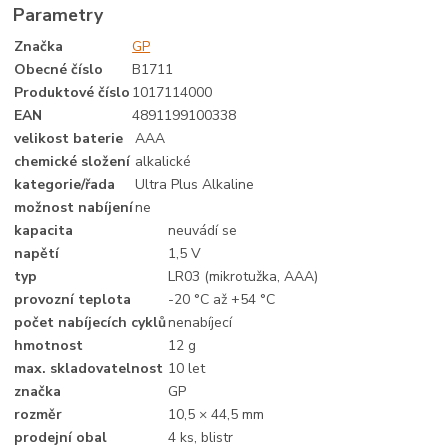
Parametry
Značka
GP
Obecné číslo
B1711
Produktové číslo
1017114000
EAN
4891199100338
velikost baterie
AAA
chemické složení
alkalické
kategorie/řada
Ultra Plus Alkaline
možnost nabíjení
ne
kapacita
neuvádí se
napětí
1,5 V
typ
LR03 (mikrotužka, AAA)
provozní teplota
-20 °C až +54 °C
počet nabíjecích cyklů
nenabíjecí
hmotnost
12 g
max. skladovatelnost
10 let
značka
GP
rozměr
10,5 × 44,5 mm
prodejní obal
4 ks, blistr