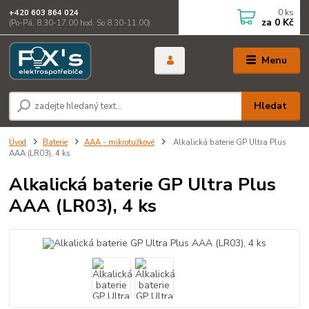
0
ks
+420 603 864 024
za
0 Kč
(Po-Pá, 8.30-17.00 hod. So 8.30-11.00)
Menu
Hledat
Úvod
Baterie
AAA - mikrotužkové
Alkalická baterie GP Ultra Plus
AAA (LR03), 4 ks
Alkalická baterie GP Ultra Plus
AAA (LR03), 4 ks