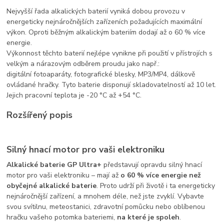
Nejvyšší řada alkalických baterií vyniká dobou provozu v
energeticky nejnáročnějších zařízeních požadujících maximální
výkon. Oproti běžným alkalickým bateriím dodají až o 60 % více
energie.
Výkonnost těchto baterií nejlépe vynikne při použití v přístrojích s
velkým a nárazovým odběrem proudu jako např.:
digitální fotoaparáty, fotografické blesky, MP3/MP4, dálkově
ovládané hračky. Tyto baterie disponují skladovatelností až 10 let.
Jejich pracovní teplota je -20 °C až +54 °C.
Rozšířený popis
Silný hnací motor pro vaši elektroniku
Alkalické baterie GP Ultra+
představují opravdu silný hnací
motor pro vaši elektroniku – mají až
o 60 % více energie než
obyčejné alkalické baterie
. Proto udrží při životě i ta energeticky
nejnáročnější zařízení, a mnohem déle, než jste zvyklí. Vybavte
svou svítilnu, meteostanici, zdravotní pomůcku nebo oblíbenou
hračku vašeho potomka bateriemi,
na které je spoleh
.