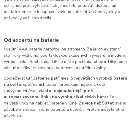
ochranou proti vytečení. Tak je můžete používat, dokud mají
dostatek energie k napájení vašeho zařízení, aniž by vytekly a
poškodily vaši elektroniku.
Od expertů na baterie
Kvalitní AAA baterie nerostou na stromech. Za jejich existencí
stojí roky výzkumu, pod taktovkou zkušených vývojářů, a moderní
výrobní linka. Společnost GP se může pochlubit obojím. Díky tomu
vás už desítky let zásobuje bateriemi prvotřídní kvality.
Společnost GP Batteries patří mezi
5 největších výrobců baterií
na světě
, spotřebních baterií produkuje nejvíce z celé
jihovýchodní Asie,
vlastní nejmodernější plně
automatizovanou linku na výrobu alkalických baterií
a
největší linku na nabíjecí baterie v Číně. Za
více než 50 let
svého
působení získala mnoho patentů a ocenění. Proto jí můžete plně
důvěřovat.