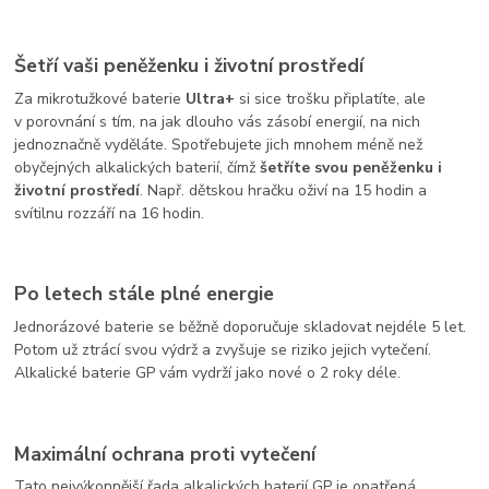
Šetří vaši peněženku i životní prostředí
Za mikrotužkové baterie
Ultra+
si sice trošku připlatíte, ale
v porovnání s tím, na jak dlouho vás zásobí energií, na nich
jednoznačně vyděláte. Spotřebujete jich mnohem méně než
obyčejných alkalických baterií, čímž
šetříte svou peněženku i
životní prostředí
. Např. dětskou hračku oživí na 15 hodin a
svítilnu rozzáří na 16 hodin.
Po letech stále plné energie
Jednorázové baterie se běžně doporučuje skladovat nejdéle 5 let.
Potom už ztrácí svou výdrž a zvyšuje se riziko jejich vytečení.
Alkalické baterie GP vám vydrží jako nové o 2 roky déle.
Maximální ochrana proti vytečení
Tato nejvýkonnější řada alkalických baterií GP je opatřená