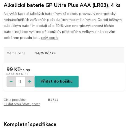
Alkalická baterie GP Ultra Plus AAA (LR03), 4 ks
Nejvyšší řada alkalických baterií vyniká dobou provozu v energeticky
nejnáročnějších zařízeních požadujících maximální výkon. Oproti běžným
alkalickým bateriím dodají až o 60 % více energie.Výkonnost těchto
baterií nejlépe vynikne při použití v přístrojích s velkým a nárazovým
odběrem proudu jak...
celý popis
Měrná cena
24,75 Kč / ks
99 Kč
/
balení
82 Kč
bez DPH
Přidat do košíku
Číslo produktu:
B1711
Hlídat cenu / dostupnost
Kompletní specifikace