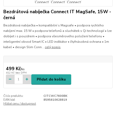
Bezdrátová nabíječka Connect IT MagSafe, 15W -
černá
Bezdrátová nabíječka • kompatibilní s Magsafe • podpora rychlého
nabíjení max. 15 W • podpora telefonů a sluchátek s Qi technologií • lze
dobíjet i s pouzdrem • podpora všesměrového položení telefonu •
inteligentní obvod Smart IC • LED indikátor • čtyřnásobná ochrana • 1m
kabel • design Slim Conn...
celý popis
499 Kč
/
ks
412 Kč
bez DPH
Přidat do košíku
Číslo produktu:
CITCWC7600BK
EAN kód:
8595610628819
Hlídat cenu / dostupnost