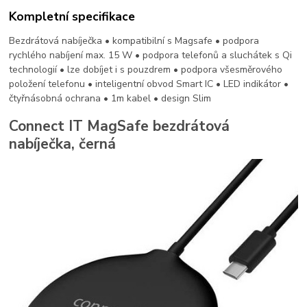
Kompletní specifikace
Bezdrátová nabíječka • kompatibilní s Magsafe • podpora
rychlého nabíjení max. 15 W • podpora telefonů a sluchátek s Qi
technologií • lze dobíjet i s pouzdrem • podpora všesměrového
položení telefonu • inteligentní obvod Smart IC • LED indikátor •
čtyřnásobná ochrana • 1m kabel • design Slim
Connect IT MagSafe bezdrátová
nabíječka, černá