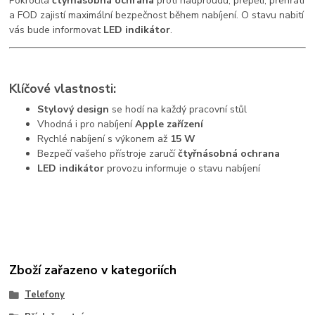
Pokročilá
čtyřnásobná ochrana
proti nadproudu, přepětí, přehřátí
a FOD zajistí maximální bezpečnost během nabíjení. O stavu nabití
vás bude informovat
LED indikátor
.
Klíčové vlastnosti:
Stylový design
se hodí na každý pracovní stůl
Vhodná i pro nabíjení
Apple zařízení
Rychlé nabíjení s výkonem až
15 W
Bezpečí vašeho přístroje zaručí
čtyřnásobná ochrana
LED indikátor
provozu informuje o stavu nabíjení
Zboží zařazeno v kategoriích
Telefony