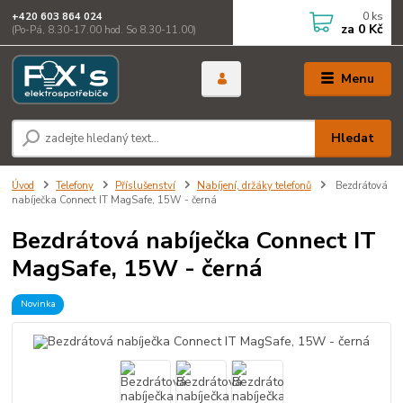
0
ks
+420 603 864 024
za
0 Kč
(Po-Pá, 8.30-17.00 hod. So 8.30-11.00)
Menu
Hledat
Úvod
Telefony
Příslušenství
Nabíjení, držáky telefonů
Bezdrátová
nabíječka Connect IT MagSafe, 15W - černá
Bezdrátová nabíječka Connect IT
MagSafe, 15W - černá
Novinka