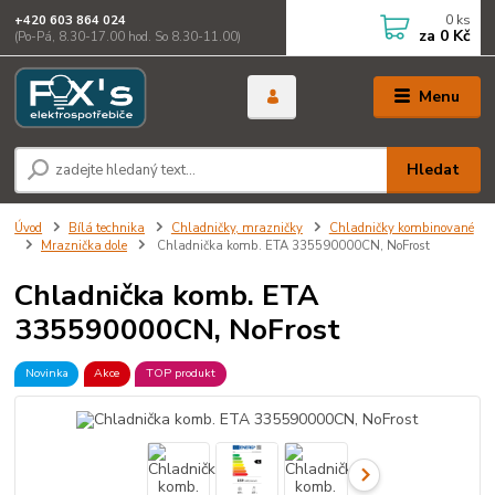
0
ks
+420 603 864 024
za
0 Kč
(Po-Pá, 8.30-17.00 hod. So 8.30-11.00)
Menu
Hledat
Úvod
Bílá technika
Chladničky, mrazničky
Chladničky kombinované
Mraznička dole
Chladnička komb. ETA 335590000CN, NoFrost
Chladnička komb. ETA
335590000CN, NoFrost
Novinka
Akce
TOP produkt