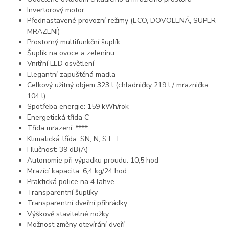
Invertorový motor
Přednastavené provozní režimy (ECO, DOVOLENÁ, SUPER
MRAZENÍ)
Prostorný multifunkční šuplík
Šuplík na ovoce a zeleninu
Vnitřní LED osvětlení
Elegantní zapuštěná madla
Celkový užitný objem 323 l (chladničky 219 l / mraznička
104 l)
Spotřeba energie: 159 kWh/rok
Energetická třída C
Třída mrazení: ****
Klimatická třída: SN, N, ST, T
Hlučnost: 39 dB(A)
Autonomie při výpadku proudu: 10,5 hod
Mrazící kapacita: 6,4 kg/24 hod
Praktická police na 4 lahve
Transparentní šuplíky
Transparentní dveřní přihrádky
Výškově stavitelné nožky
Možnost změny otevírání dveří