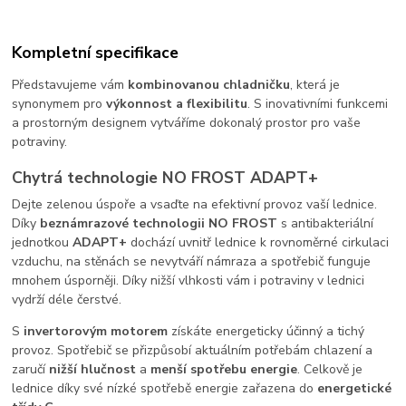
Kompletní specifikace
Představujeme vám
kombinovanou chladničku
, která je
synonymem pro
výkonnost a flexibilitu
. S inovativními funkcemi
a prostorným designem vytváříme dokonalý prostor pro vaše
potraviny.
Chytrá technologie NO FROST ADAPT+
Dejte zelenou úspoře a vsaďte na efektivní provoz vaší lednice.
Díky
beznámrazové technologii NO FROST
s antibakteriální
jednotkou
ADAPT+
dochází uvnitř lednice k rovnoměrné cirkulaci
vzduchu, na stěnách se nevytváří námraza a spotřebič funguje
mnohem úsporněji. Díky nižší vlhkosti vám i potraviny v lednici
vydrží déle čerstvé.
S
invertorovým motorem
získáte energeticky účinný a tichý
provoz. Spotřebič se přizpůsobí aktuálním potřebám chlazení a
zaručí
nižší hlučnost
a
menší spotřebu energie
. Celkově je
lednice díky své nízké spotřebě energie zařazena do
energetické