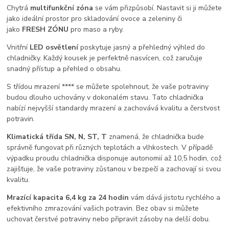
Chytrá
multifunkční zóna
se vám přizpůsobí. Nastavit si ji můžete
jako ideální prostor pro skladování ovoce a zeleniny či
jako
FRESH ZÓNU
pro maso a ryby.
Vnitřní
LED osvětlení
poskytuje jasný a přehledný výhled do
chladničky. Každý kousek je perfektně nasvícen, což zaručuje
snadný přístup a přehled o obsahu.
S třídou mrazení **** se můžete spolehnout, že vaše potraviny
budou dlouho uchovány v dokonalém stavu. Tato chladnička
nabízí nejvyšší standardy mrazení a zachovává kvalitu a čerstvost
potravin.
Klimatická třída SN, N, ST, T
znamená, že chladnička bude
správně fungovat při různých teplotách a vlhkostech. V případě
výpadku proudu chladnička disponuje autonomií až 10,5 hodin, což
zajišťuje, že vaše potraviny zůstanou v bezpečí a zachovají si svou
kvalitu.
Mrazící kapacita 6,4 kg za 24 hodin
vám dává jistotu rychlého a
efektivního zmrazování vašich potravin. Bez obav si můžete
uchovat čerstvé potraviny nebo připravit zásoby na delší dobu.