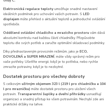
třídy C.
Elektronická regulace
teploty
umožňuje snadné nastavení
ideálních podmínek pro uchování vašich potravin. S
LED
displejem
máte přehled o aktuální teplotě a jednoduché ovládání
spotřebiče.
Oddělené ovládání chladícího a mrazícího prostoru
vám dává
absolutní kontrolu nad každou částí chladničky. Přizpůsobte
teplotu dle svých potřeb a zaručte optimální skladovací podmínky.
Díky přednastaveným provozním režimům, jako je
ECO,
DOVOLENÁ a SUPER MRAZENÍ
, máte vždy správný režim pro
vaše potřeby. Ušetříte energii, když je to potřeba, nebo rychle
zmrazíte potraviny, když je to nezbytné.
Dostatek prostoru pro všechny dobroty
S celkovým
užitným objemem 323 l (219 l pro chladničku a 104
l pro mrazničku)
máte dostatek prostoru pro uložení všech
potravin.
Transparentní šuplíky a dveřní přihrádky
usnadňují
organizaci a snadný přístup ke všem potravinám. Nechybí zde ani
praktické držáky na lahve.