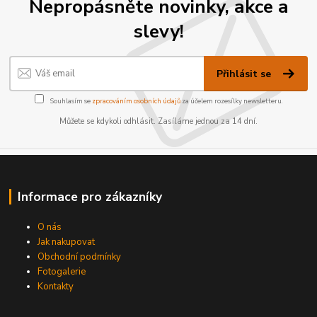
Nepropásněte novinky, akce a
slevy!
Přihlásit se
Souhlasím se
zpracováním osobních údajů
za účelem rozesílky newsletteru.
Můžete se kdykoli odhlásit. Zasíláme jednou za 14 dní.
Informace pro zákazníky
O nás
Jak nakupovat
Obchodní podmínky
Fotogalerie
Kontakty