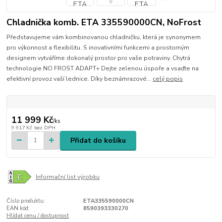
Chladnička komb. ETA 335590000CN, NoFrost
Představujeme vám kombinovanou chladničku, která je synonymem
pro výkonnost a flexibilitu. S inovativními funkcemi a prostorným
designem vytváříme dokonalý prostor pro vaše potraviny. Chytrá
technologie NO FROST ADAPT+ Dejte zelenou úspoře a vsaďte na
efektivní provoz vaší lednice. Díky beznámrazové...
celý popis
11 999 Kč
/
ks
9 917 Kč
bez DPH
Přidat do košíku
Informační list výrobku
Číslo produktu:
ETA335590000CN
EAN kód:
8590393330270
Hlídat cenu / dostupnost