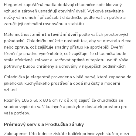
Elegantní zapuštěná madla dodávají chladničce sofistikovaný
vzhled a zároveň usnadňují otevírání dveří. Výškově stavitelné
nožky vám umožní přizpůsobit chladničku podle vašich potřeb a
zaručit její optimální rovnováhu a stabilitu.
Máte možnost
změnit otevírání dveří
podle vašich prostorových
požadavků. Chladničku můžete nastavit tak, aby se otevírala zleva
nebo zprava, což zajišťuje snadný přístup ke spotřebiči. Dveřní
těsnění je snadno vyměnitelné, což zajišťuje, že chladnička bude
stále efektivně izolovat a udržovat optimální teplotu uvnitř. Vaše
potraviny budou chráněny a uchovány v nejlepších podmínkách.
Chladnička je elegantně provedena v bílé barvě, která zapadne do
jakéhokoli kuchyňského prostředí a dodá mu čistý a moderní
vzhled.
Rozměry 185 x 60 x 68,5 cm (v x š x h) zajistí, že chladnička se
snadno vejde do vaší kuchyně a poskytne dostatek prostoru pro
vaše potřeby.
Prémiový servis a Prodlužka záruky
Zakoupením této lednice získáte balíček prémiových služeb, mezi