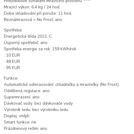
Hvězdičkové označení mrazicího prostoru: ****
Mrazicí výkon: 6.4 kg / 24 hod.
Doba skladování při poruše: 11 hod.
Beznámrazová = No Frost: ano
Spotřeba:
Energetická třída 2021: C
Úsporný spotřebič: ano
Spotřeba energie za rok: 159 kWh/rok
: 10 EUR
: 48 EUR
: 95 EUR
Funkce:
Automatické odmrazování: chladničky a mrazničky (No Frost)
Oddělená regulace: ano
Supermrazení: ano
Dávkovač vody: bez dávkovače vody
Výrobník ledu: bez výrobníku ledu
Displej: vnější
Smart funkce: ne
Prázdninový režim: ano