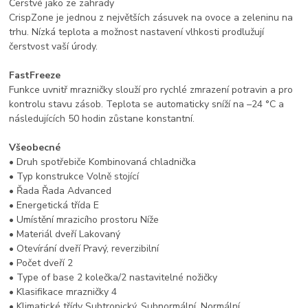
Čerstvé jako ze zahrady
CrispZone je jednou z největších zásuvek na ovoce a zeleninu na
trhu. Nízká teplota a možnost nastavení vlhkosti prodlužují
čerstvost vaší úrody.
FastFreeze
Funkce uvnitř mrazničky slouží pro rychlé zmrazení potravin a pro
kontrolu stavu zásob. Teplota se automaticky sníží na –24 °C a
následujících 50 hodin zůstane konstantní.
Všeobecné
• Druh spotřebiče Kombinovaná chladnička
• Typ konstrukce Volně stojící
• Řada Řada Advanced
• Energetická třída E
• Umístění mrazicího prostoru Níže
• Materiál dveří Lakovaný
• Otevírání dveří Pravý, reverzibilní
• Počet dveří 2
• Type of base 2 kolečka/2 nastavitelné nožičky
• Klasifikace mrazničky 4
• Klimatické třídy Subtropický, Subnormální, Normální