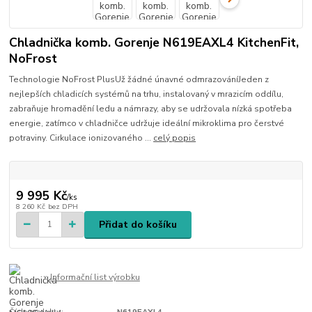
Chladnička komb. Gorenje N619EAXL4 KitchenFit,
NoFrost
Technologie NoFrost PlusUž žádné únavné odmrazováníJeden z
nejlepších chladicích systémů na trhu, instalovaný v mrazicím oddílu,
zabraňuje hromadění ledu a námrazy, aby se udržovala nízká spotřeba
energie, zatímco v chladničce udržuje ideální mikroklima pro čerstvé
potraviny. Cirkulace ionizovaného ...
celý popis
9 995 Kč
/
ks
8 260 Kč
bez DPH
Přidat do košíku
Informační list výrobku