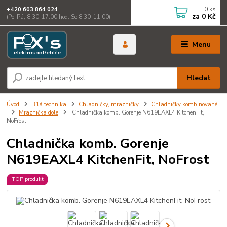
0
ks
+420 603 864 024
za
0 Kč
(Po-Pá, 8.30-17.00 hod. So 8.30-11.00)
Menu
Hledat
Úvod
Bílá technika
Chladničky, mrazničky
Chladničky kombinované
Mraznička dole
Chladnička komb. Gorenje N619EAXL4 KitchenFit,
NoFrost
Chladnička komb. Gorenje
N619EAXL4 KitchenFit, NoFrost
TOP produkt