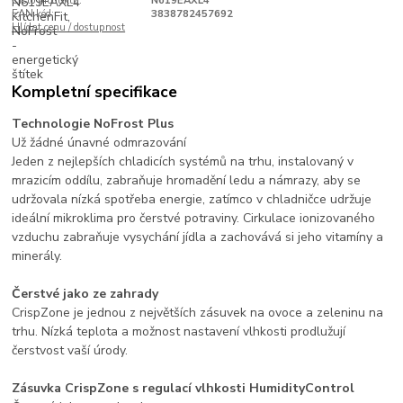
Číslo produktu:
N619EAXL4
EAN kód:
3838782457692
Hlídat cenu / dostupnost
Kompletní specifikace
Technologie NoFrost Plus
Už žádné únavné odmrazování
Jeden z nejlepších chladicích systémů na trhu, instalovaný v
mrazicím oddílu, zabraňuje hromadění ledu a námrazy, aby se
udržovala nízká spotřeba energie, zatímco v chladničce udržuje
ideální mikroklima pro čerstvé potraviny. Cirkulace ionizovaného
vzduchu zabraňuje vysychání jídla a zachovává si jeho vitamíny a
minerály.
Čerstvé jako ze zahrady
CrispZone je jednou z největších zásuvek na ovoce a zeleninu na
trhu. Nízká teplota a možnost nastavení vlhkosti prodlužují
čerstvost vaší úrody.
Zásuvka CrispZone s regulací vlhkosti HumidityControl