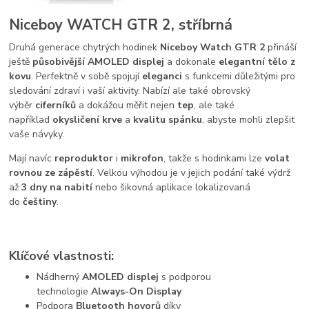
Niceboy WATCH GTR 2, stříbrná
Druhá generace chytrých hodinek
Niceboy Watch GTR 2
přináší
ještě
působivější AMOLED displej
a dokonale
elegantní tělo z
kovu
. Perfektně v sobě spojují
eleganci
s funkcemi důležitými pro
sledování zdraví i vaší aktivity. Nabízí ale také obrovský
výběr
ciferníků
a dokážou měřit nejen
tep
, ale také
například
okysličení krve
a
kvalitu spánku
, abyste mohli zlepšit
vaše návyky.
Mají navíc
reproduktor
i
mikrofon
, takže s hodinkami lze
volat
rovnou ze zápěstí
. Velkou výhodou je v jejich podání také výdrž
až
3 dny na nabití
nebo šikovná aplikace lokalizovaná
do
češtiny
.
Klíčové vlastnosti:
Nádherný
AMOLED displej
s podporou
technologie
Always-On Display
Podpora
Bluetooth hovorů
díky