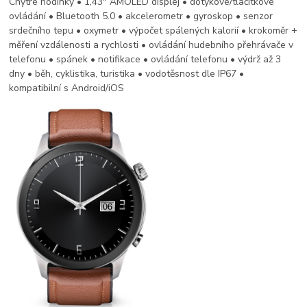
Chytré hodinky • 1,43" AMOLED displej • dotykové/tlačítkové
ovládání • Bluetooth 5.0 • akcelerometr • gyroskop • senzor
srdečního tepu • oxymetr • výpočet spálených kalorií • krokoměr +
měření vzdálenosti a rychlosti • ovládání hudebního přehrávače v
telefonu • spánek • notifikace • ovládání telefonu • výdrž až 3
dny • běh, cyklistika, turistika • vodotěsnost dle IP67 •
kompatibilní s Android/iOS