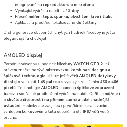
integrovanému
reproduktoru a mikrofonu
Vynikající výdrž na nabití – až
3 dny
Přesné
měření tepu, spánku, okysličení krve i tlaku
Aplikace a prostředí lokalizované
do češtiny
Druhá generace oblíbených chytrých hodinek Niceboy je ještě
elegantnější a chytřejší!
AMOLED displej
Parádní podívanou u hodinek
Niceboy WATCH GTR 2
, jež
právem značka nazývá
mistrovskou kombinací designu a
špičkové technologie
, slibuje ještě větší
AMOLED dotykový
displej
o velikosti
1,43 palce
a s vysokým rozlišením
466 × 466
pixelů
. Technologie
AMOLED
znamená
špičkové zobrazení
barev
a současně prodloužení výdrže na nabití. Opřít se můžete i
o
skvělou čitelnost i na přímém slunci a
také
snadnější
ovládání.
Hodinky ale zaujmou i prvotřídním zpracováním
vzhledem ke
kovovému tělu
odolnému dle
IP67
vůči vodě i
prachu.