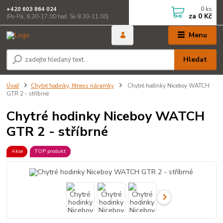
0
ks
+420 603 864 024
za
0 Kč
(Po-Pá, 8.30-17.00 hod. So 8.30-11.00)
Menu
Hledat
Úvod
Chytré hodinky, fitness náramky
Chytré hodinky Niceboy WATCH
GTR 2 - stříbrné
Chytré hodinky Niceboy WATCH
GTR 2 - stříbrné
Akce
TOP produkt