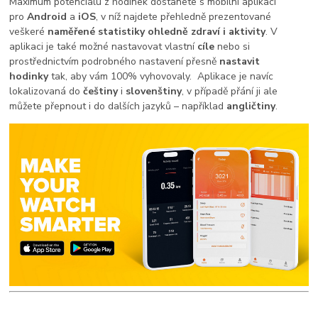
Maximum potenciálu z hodinek dostanete s mobilní aplikací
pro
Android
a
iOS
, v níž najdete přehledně prezentované
veškeré
naměřené statistiky ohledně zdraví i aktivity
. V
aplikaci je také možné nastavovat vlastní
cíle
nebo si
prostřednictvím podrobného nastavení přesně
nastavit
hodinky
tak, aby vám 100% vyhovovaly. Aplikace je navíc
lokalizovaná do
češtiny
i
slovenštiny
, v případě přání ji ale
můžete přepnout i do dalších jazyků – například
angličtiny
.