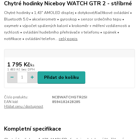
Chytré hodinky Niceboy WATCH GTR 2 - stříbrné
Chytré hodinky • 1,43" AMOLED displej • dotykové/tlačítkové ovládání •
Bluetooth 5.0 • akcelerometr • gyroskop • senzor srdečního tepu •
oxymetr • výpočet spálených kalorií • krokoměr + měření vzdálenosti a
rychlosti • ovládání hudebního přehrávače v telefonu • spánek •
notifikace • ovládání telefon...
celý popis
1 795 Kč
/
ks
1 483 Kč
bez DPH
Přidat do košíku
Číslo produktu:
NCBWATCHGTR2SI
EAN kód:
8594182428285
Hlídat cenu / dostupnost
Kompletní specifikace