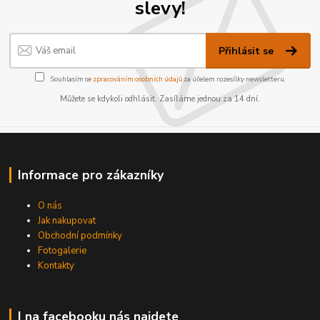
slevy!
Přihlásit se
Souhlasím se
zpracováním osobních údajů
za účelem rozesílky newsletteru.
Můžete se kdykoli odhlásit. Zasíláme jednou za 14 dní.
Informace pro zákazníky
O nás
Jak nakupovat
Obchodní podmínky
Fotogalerie
Kontakty
I na facebooku nás najdete