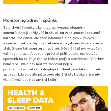
Monitoring zdraví i spánku
Tyto chytré hodinky díky integraci
vysoce přesných
senzorů
sledují každý váš
krok, ušlou vzdálenost i spálené
kalorie
. Poskytnou ale také informace o dalších klíčových
aspektech, jako je
tepová frekvence
,
okysličení krve
a
krevní
tlak
. Stejně tak
monitorují spánek
(včetně fází) pro vylepšení
vaší regenerace. A pokud v práci až příliš sedíte, mohou vás
upozornit na to, že je čas se krátce projít a protáhnout. Všechny
naměřené údaje pak můžete sledovat nejen
prostřednictvím
velkého displeje hodinek
, ale také v
mobilní
aplikaci
, kde objevíte ještě
podrobnější statistiky a trendy
,
včetně možnosti
nastavit si i cíle
.