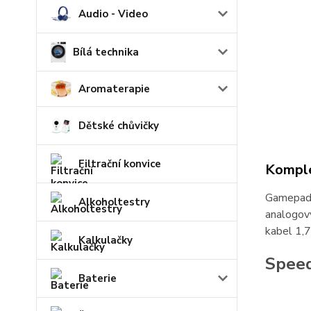
Audio - Video
Bílá technika
Aromaterapie
Dětské chůvičky
Filtrační konvice
Komple
Gamepad •
Alkoholtestry
analogový
kabel 1,7
Kalkulačky
Speed
Baterie