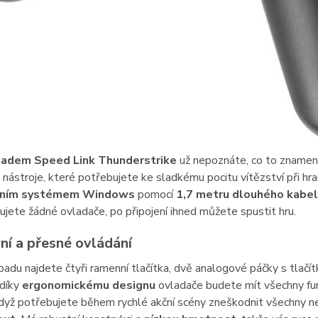
adem Speed Link Thunderstrike
už nepoznáte, co to znamen
nástroje, které potřebujete ke sladkému pocitu vítězství při hra
čním systémem Windows
pomocí
1,7 metru dlouhého kabe
jete žádné ovladače, po připojení ihned můžete spustit hru.
vní a přesné ovládání
du najdete čtyři ramenní tlačítka, dvě analogové páčky s tlačít
, díky
ergonomickému designu
ovladače budete mít všechny fun
když potřebujete během rychlé akční scény zneškodnit všechny n