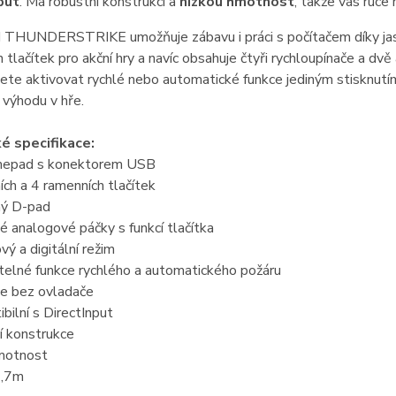
put
. Má robustní konstrukci a
nízkou hmotnost
, takže vás ruce
THUNDERSTRIKE umožňuje zábavu i práci s počítačem díky jasn
ch tlačítek pro akční hry a navíc obsahuje čtyři rychloupínače a d
te aktivovat rychlé nebo automatické funkce jediným stisknutím
 výhodu v hře.
é specifikace:
mepad s konektorem USB
ích a 4 ramenních tlačítek
ný D-pad
é analogové páčky s funkcí tlačítka
vý a digitální režim
telné funkce rychlého a automatického požáru
ce bez ovladače
bilní s DirectInput
í konstrukce
hmotnost
1,7m