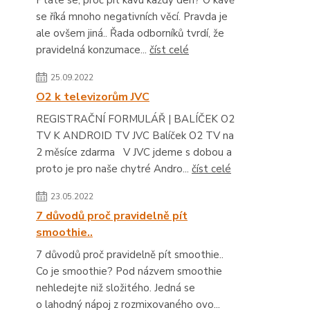
Ptáte se, proč pít kávu každý den? O kávě
se říká mnoho negativních věcí. Pravda je
ale ovšem jiná.. Řada odborníků tvrdí, že
pravidelná konzumace...
číst celé
25.09.2022
O2 k televizorům JVC
REGISTRAČNÍ FORMULÁŘ | BALÍČEK O2
TV K ANDROID TV JVC Balíček O2 TV na
2 měsíce zdarma V JVC jdeme s dobou a
proto je pro naše chytré Andro...
číst celé
23.05.2022
7 důvodů proč pravidelně pít
smoothie..
7 důvodů proč pravidelně pít smoothie..
Co je smoothie? Pod názvem smoothie
nehledejte niž složitého. Jedná se
o lahodný nápoj z rozmixovaného ovo...