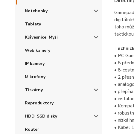
DirectIn
Notebooky
Gamepad 
digitální
Tablety
toho může
taktickou
Klávesnice, Myši
Technick
Web kamery
• PC Ga
• 8 předn
IP kamery
• 8-cest
• 2 přesn
Mikrofony
• analogo
Tiskárny
• přepína
• instala
Reproduktory
• Kompati
• robustn
HDD, SSD disky
• nízká 
• Kabel 
Router