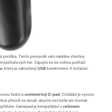
á porážka. Tento pomocník vám nabídne všechny
ní počítačových her. Zapojte ho ke svému počítači
lu
, který je zakončený
USB
konektorem. K instalaci
kovou funkcí a
osmimístný D-pad
. Ovládání je vysoce
kce přesně na dosah, abyste neztratili ani zlomek
epřátele. Gamepad je kompatibilní s
režimem