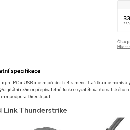
33
280
Číslo p
Hlídat 
tní specifikace
 pro PC • USB • osm předních, 4 ramenní tlačítka • osmimístný 
/digitální režim • přepínatelné funkce rychlého/automatického r
 m • podpora DirectInput
 Link Thunderstrike