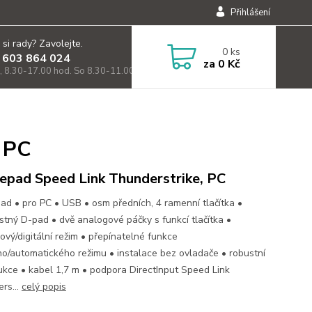
Přihlášení
 si rady? Zavolejte.
0
ks
 603 864 024
za
0 Kč
, 8.30-17.00 hod. So 8.30-11.00)
 PC
pad Speed Link Thunderstrike, PC
d • pro PC • USB • osm předních, 4 ramenní tlačítka •
stný D-pad • dvě analogové páčky s funkcí tlačítka •
ový/digitální režim • přepínatelné funkce
ho/automatického režimu • instalace bez ovladače • robustní
ukce • kabel 1,7 m • podpora DirectInput Speed Link
rs...
celý popis