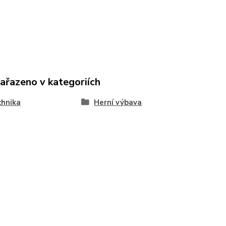
zařazeno v kategoriích
chnika
Herní výbava