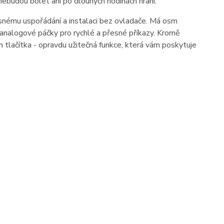
 nebudou bolet ani po dlouhých hodinách hraní.
ému uspořádání a instalaci bez ovladače. Má osm
vě analogové páčky pro rychlé a přesné příkazy. Kromě
 tlačítka - opravdu užitečná funkce, která vám poskytuje