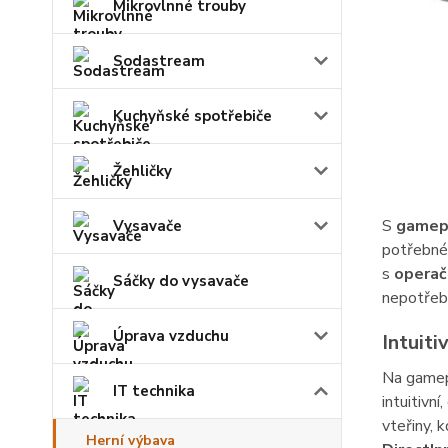
Mikrovlnné trouby
Sodastream
Kuchyňské spotřebiče
Žehličky
S
gamep
Vysavače
potřebné 
s
opera
Sáčky do vysavače
nepotřebu
Úprava vzduchu
Intuiti
Na gamepa
IT technika
intuitivní
vteřiny, 
Herní výbava