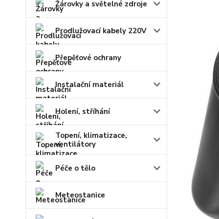
Žárovky a světelné zdroje
Prodlužovací kabely 220V
Přepěťové ochrany
Instalační materiál
Holení, stříhání
Topení, klimatizace,
ventilátory
Péče o tělo
Meteostanice