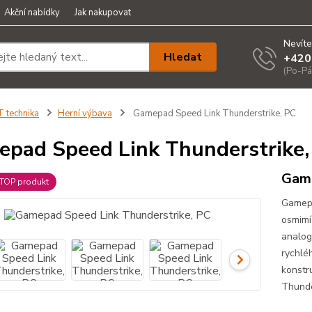
Akční nabídky
Jak nakupovat
Nevíte
Hledat
+420
(Po-Pá
T technika
Herní výbava
Gamepad Speed Link Thunderstrike, PC
pad Speed Link Thunderstrike,
Game
TOP produkt
Gamepa
osmimí
analog
rychlé
konstr
Thunde