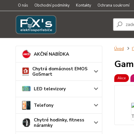
O nás
Obchodní podmínky
Kontakty
Ochrana soukromí
Úvod
I
AKČNÍ NABÍDKA
Game
Chytrá domácnost EMOS
GoSmart
Akce
LED televizory
Telefony
Chytré hodinky, fitness
náramky