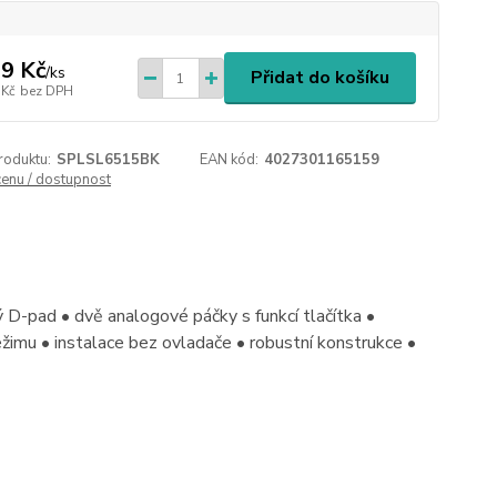
9 Kč
/
ks
Přidat do košíku
 Kč
bez DPH
roduktu:
SPLSL6515BK
EAN kód:
4027301165159
cenu / dostupnost
D-pad • dvě analogové páčky s funkcí tlačítka •
ežimu • instalace bez ovladače • robustní konstrukce •