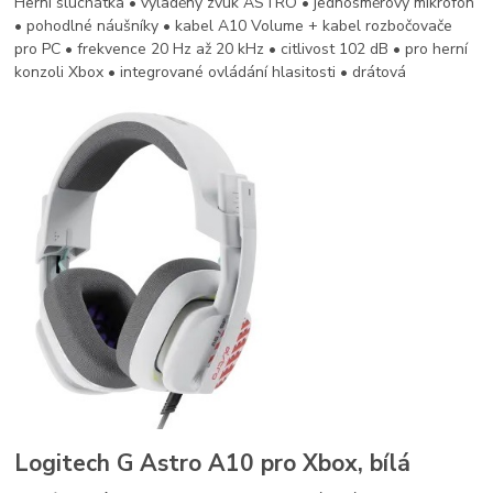
Herní sluchátka • vyladěný zvuk ASTRO • jednosměrový mikrofon
• pohodlné náušníky • kabel A10 Volume + kabel rozbočovače
pro PC • frekvence 20 Hz až 20 kHz • citlivost 102 dB • pro herní
konzoli Xbox • integrované ovládání hlasitosti • drátová
Logitech G Astro A10 pro Xbox, bílá