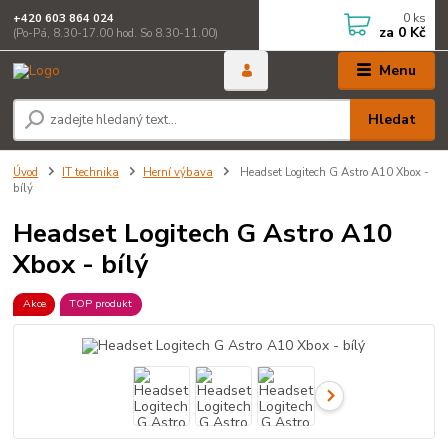
0
ks
+420 603 864 024
za
0 Kč
(Po-Pá, 8.30-17.00 hod. So 8.30-11.00)
Menu
Hledat
Úvod
IT technika
Herní výbava
Headset Logitech G Astro A10 Xbox -
bílý
Headset Logitech G Astro A10
Xbox - bílý
Akce
TOP produkt