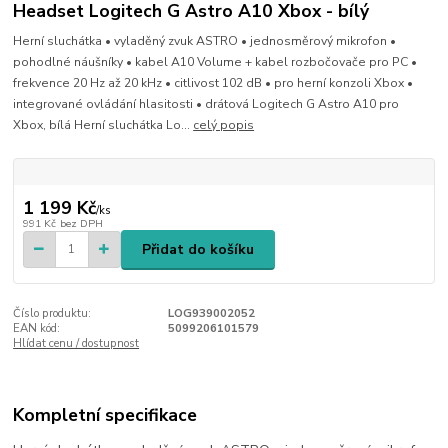
Headset Logitech G Astro A10 Xbox - bílý
Herní sluchátka • vyladěný zvuk ASTRO • jednosměrový mikrofon •
pohodlné náušníky • kabel A10 Volume + kabel rozbočovače pro PC •
frekvence 20 Hz až 20 kHz • citlivost 102 dB • pro herní konzoli Xbox •
integrované ovládání hlasitosti • drátová Logitech G Astro A10 pro
Xbox, bílá Herní sluchátka Lo...
celý popis
1 199 Kč
/
ks
991 Kč
bez DPH
Přidat do košíku
Číslo produktu:
LOG939002052
EAN kód:
5099206101579
Hlídat cenu / dostupnost
Kompletní specifikace