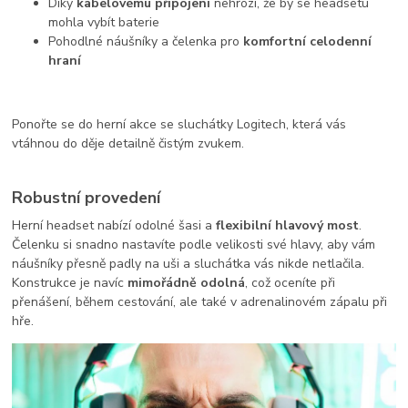
Díky
kabelovému připojení
nehrozí, že by se headsetu
mohla vybít baterie
Pohodlné náušníky a čelenka pro
komfortní celodenní
hraní
Ponořte se do herní akce se sluchátky Logitech, která vás
vtáhnou do děje detailně čistým zvukem.
Robustní provedení
Herní headset nabízí odolné šasi a
flexibilní hlavový most
.
Čelenku si snadno nastavíte podle velikosti své hlavy, aby vám
náušníky přesně padly na uši a sluchátka vás nikde netlačila.
Konstrukce je navíc
mimořádně odolná
, což oceníte při
přenášení, během cestování, ale také v adrenalinovém zápalu při
hře.