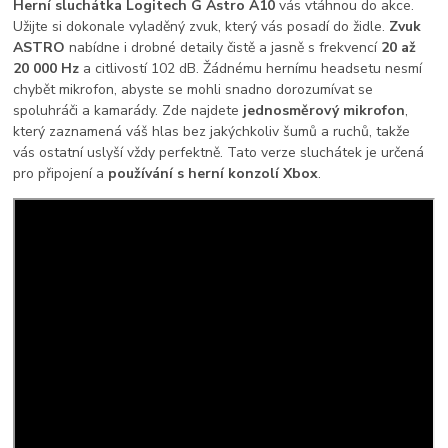
Herní sluchátka Logitech G Astro A10
vás vtáhnou do akce.
Užijte si dokonale vyladěný zvuk, který vás posadí do židle.
Zvuk
ASTRO
nabídne i drobné detaily čistě a jasně s frekvencí
20 až
20 000 Hz
a citlivostí 102 dB. Žádnému hernímu headsetu nesmí
chybět mikrofon, abyste se mohli snadno dorozumívat se
spoluhráči a kamarády. Zde najdete
jednosměrový mikrofon
,
který zaznamená váš hlas bez jakýchkoliv šumů a ruchů, takže
vás ostatní uslyší vždy perfektně. Tato verze sluchátek je určená
pro připojení a
používání s herní konzolí Xbox
.