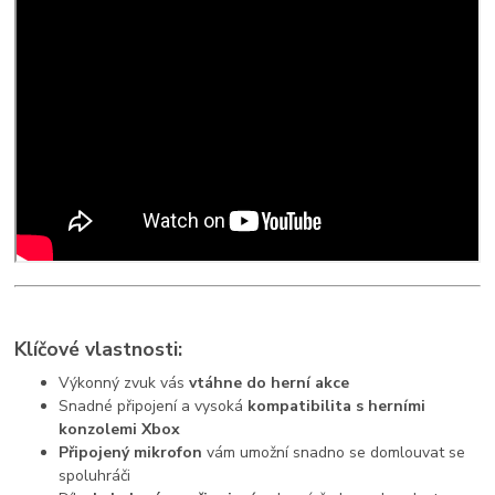
Klíčové vlastnosti:
Výkonný zvuk vás
vtáhne do herní akce
Snadné připojení a vysoká
kompatibilita s herními
konzolemi Xbox
Připojený mikrofon
vám umožní snadno se domlouvat se
spoluhráči