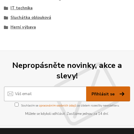
IT technika
Sluchátka oblouková
Herní výbava
Nepropásněte novinky, akce a
slevy!
Přihlásit se
Souhlasím se
zpracováním osobních údajů
za účelem rozesílky newsletteru.
Můžete se kdykoli odhlásit. Zasíláme jednou za 14 dní.