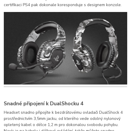
certifikaci PS4 pak dokonale koresponduje s designem konzole.
Snadné připojení k DualShocku 4
Headset snadno připojíte k bezdrátovému ovladači DualShock 4
prostřednictvím 3,5mm jacku, od kterého vede odolný nylonový
opletený kabel o délce 1,2 m pro dokonalou svobodu pohybu.
Navíc je na kabelu i dálkové ovládání, takže můžete snadno