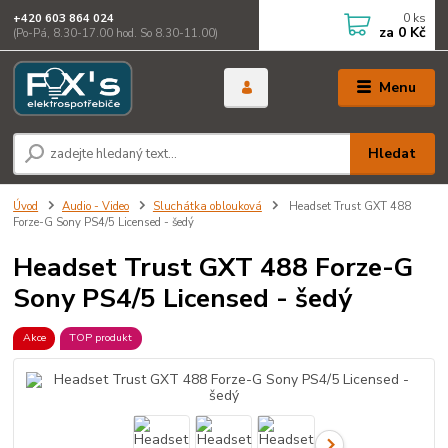
0
ks
+420 603 864 024
za
0 Kč
(Po-Pá, 8.30-17.00 hod. So 8.30-11.00)
Menu
Hledat
Úvod
Audio - Video
Sluchátka oblouková
Headset Trust GXT 488
Forze-G Sony PS4/5 Licensed - šedý
Headset Trust GXT 488 Forze-G
Sony PS4/5 Licensed - šedý
Akce
TOP produkt