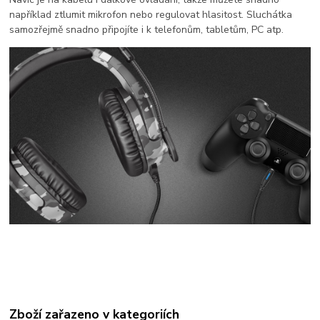
například ztlumit mikrofon nebo regulovat hlasitost. Sluchátka
samozřejmě snadno připojíte i k telefonům, tabletům, PC atp.
Zboží zařazeno v kategoriích