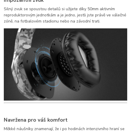
Impozantní zvuk
Silný zvuk se spoustou detailů si užijete díky 50mm aktivním
reproduktorovým jednotkám a je jedno, jestli jste právě ve válečné
zóně, na fotbalovém stadionu nebo na závodní trati.
Navržena pro váš komfort
Měkké náušníky znamenají, že i po hodinách intenzivního hraní se