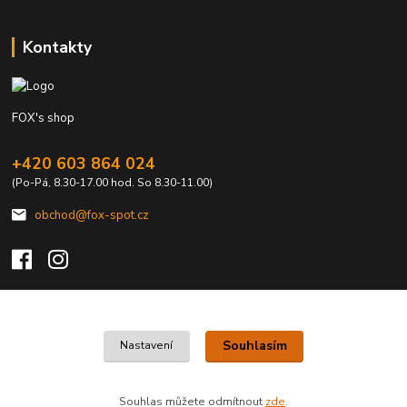
Kontakty
FOX's shop
+420 603 864 024
(Po-Pá, 8.30-17.00 hod. So 8.30-11.00)
obchod@fox-spot.cz
Upravit sběr cookies.
Souhlasím
Nastavení
FOX's elektro z vašeho města
Souhlas můžete odmítnout
zde
.