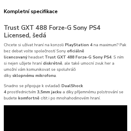
Kompletní specifikace
Trust GXT 488 Forze-G Sony PS4
Licensed, šedá
Chcete si užívat hraní na konzoli
PlayStation 4
na maximum? Pak
bez debat volte společností Sony
oficiálně
licencovaný
headset
Trust GXT 488 Forze-G Sony PS4
. S ním
si nejen užijete hraní
diskrétně
, ale také umocní zvuk her a
umožní vám komunikovat se spoluhráči
díky
sklopnému mikrofonu
.
Snadno se připojuje k ovladači
DualShock
4
prostřednictvím
3,5mm jacku
a díky příjemnému polstrování se
budete
komfortně
cítit i po mnohahodinovém hraní.