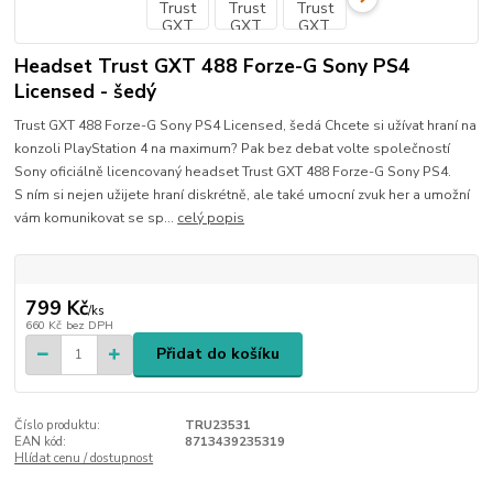
Headset Trust GXT 488 Forze-G Sony PS4
Licensed - šedý
Trust GXT 488 Forze-G Sony PS4 Licensed, šedá Chcete si užívat hraní na
konzoli PlayStation 4 na maximum? Pak bez debat volte společností
Sony oficiálně licencovaný headset Trust GXT 488 Forze-G Sony PS4.
S ním si nejen užijete hraní diskrétně, ale také umocní zvuk her a umožní
vám komunikovat se sp...
celý popis
799 Kč
/
ks
660 Kč
bez DPH
Přidat do košíku
Číslo produktu:
TRU23531
EAN kód:
8713439235319
Hlídat cenu / dostupnost