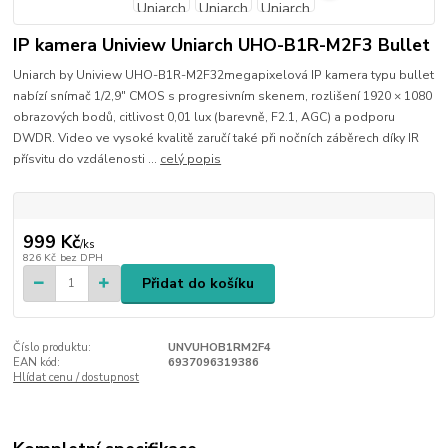
IP kamera Uniview Uniarch UHO-B1R-M2F3 Bullet
Uniarch by Uniview UHO-B1R-M2F32megapixelová IP kamera typu bullet
nabízí snímač 1/2,9" CMOS s progresivním skenem, rozlišení 1920 × 1080
obrazových bodů, citlivost 0,01 lux (barevně, F2.1, AGC) a podporu
DWDR. Video ve vysoké kvalitě zaručí také při nočních záběrech díky IR
přísvitu do vzdálenosti ...
celý popis
999 Kč
/
ks
826 Kč
bez DPH
Přidat do košíku
Číslo produktu:
UNVUHOB1RM2F4
EAN kód:
6937096319386
Hlídat cenu / dostupnost