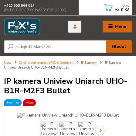
0
ks
+420 603 864 024
za
0 Kč
(Po-Pá, 8.30-17.00 hod. So 8.30-11.00)
Menu
Hledat
Úvod
Chytrá domácnost EMOS GoSmart
IP kamery
IP kamera
Uniview Uniarch UHO-B1R-M2F3 Bullet
IP kamera Uniview Uniarch UHO-
B1R-M2F3 Bullet
Novinka
Akce