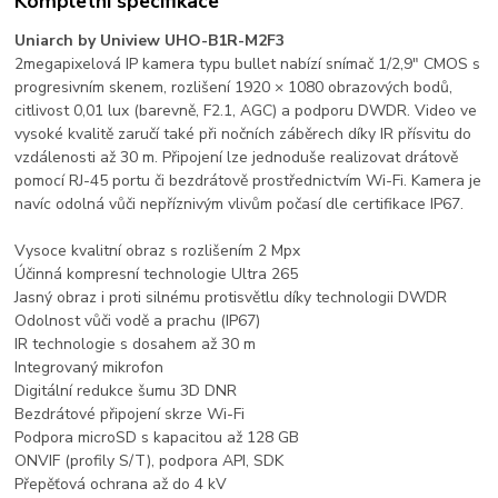
Kompletní specifikace
Uniarch by Uniview UHO-B1R-M2F3
2megapixelová IP kamera typu bullet nabízí snímač 1/2,9" CMOS s
progresivním skenem, rozlišení 1920 × 1080 obrazových bodů,
citlivost 0,01 lux (barevně, F2.1, AGC) a podporu DWDR. Video ve
vysoké kvalitě zaručí také při nočních záběrech díky IR přísvitu do
vzdálenosti až 30 m. Připojení lze jednoduše realizovat drátově
pomocí RJ-45 portu či bezdrátově prostřednictvím Wi-Fi. Kamera je
navíc odolná vůči nepříznivým vlivům počasí dle certifikace IP67.
Vysoce kvalitní obraz s rozlišením 2 Mpx
Účinná kompresní technologie Ultra 265
Jasný obraz i proti silnému protisvětlu díky technologii DWDR
Odolnost vůči vodě a prachu (IP67)
IR technologie s dosahem až 30 m
Integrovaný mikrofon
Digitální redukce šumu 3D DNR
Bezdrátové připojení skrze Wi-Fi
Podpora microSD s kapacitou až 128 GB
ONVIF (profily S/T), podpora API, SDK
Přepěťová ochrana až do 4 kV