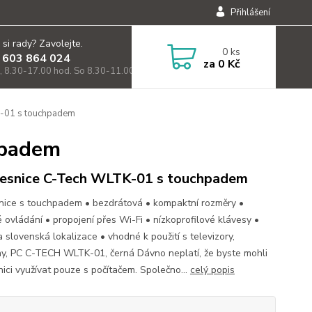
Přihlášení
 si rady? Zavolejte.
0
ks
 603 864 024
za
0 Kč
, 8.30-17.00 hod. So 8.30-11.00)
-01 s touchpadem
hpadem
esnice C-Tech WLTK-01 s touchpadem
nice s touchpadem • bezdrátová • kompaktní rozměry •
 ovládání • propojení přes Wi-Fi • nízkoprofilové klávesy •
 slovenská lokalizace • vhodné k použití s televizory,
ny, PC C-TECH WLTK-01, černá Dávno neplatí, že byste mohli
nici využívat pouze s počítačem. Společno...
celý popis