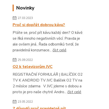
Novinky
27.03.2023
Proč si dopřát dobrou kávu?
Ptáte se, proč pít kávu každý den? O kávě
se říká mnoho negativních věcí. Pravda je
ale ovšem jiná.. Řada odborníků tvrdí, že
pravidelná konzumace...
číst celé
25.09.2022
O2 k televizorům JVC
REGISTRAČNÍ FORMULÁŘ | BALÍČEK O2
TV K ANDROID TV JVC Balíček O2 TV na
2 měsíce zdarma V JVC jdeme s dobou a
proto je pro naše chytré Andro...
číst celé
23.05.2022
7 důvodů proč pravidelně pít