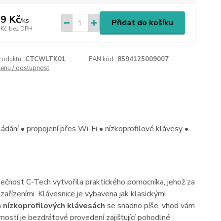
9 Kč
/
ks
Přidat do košíku
 Kč
bez DPH
roduktu:
CTCWLTK01
EAN kód:
8594125009007
cenu / dostupnost
ání • propojení přes Wi-Fi • nízkoprofilové klávesy •
lečnost C-Tech vytvořila praktického pomocníka, jehož za
ařízeními. Klávesnice je vybavena jak klasickými
a
nízkoprofilových klávesách
se snadno píše, vhod vám
jmostí je bezdrátové provedení zajišťující pohodlné