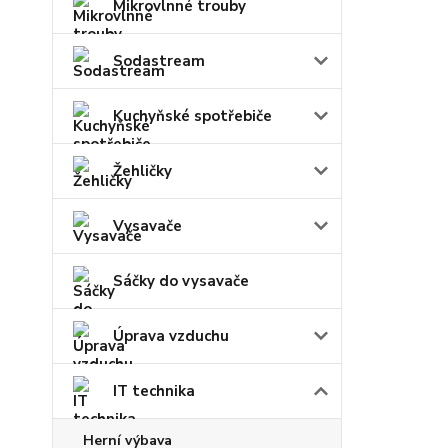
Mikrovlnné trouby
Sodastream
Kuchyňské spotřebiče
Žehličky
Vysavače
Sáčky do vysavače
Úprava vzduchu
IT technika
Herní výbava