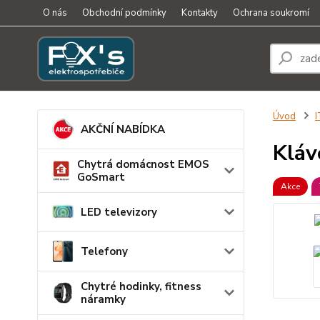
O nás
Obchodní podmínky
Kontakty
Ochrana soukromí
Úvod
I
AKČNÍ NABÍDKA
Kláv
Chytrá domácnost EMOS
GoSmart
Akce
LED televizory
Telefony
Chytré hodinky, fitness
náramky