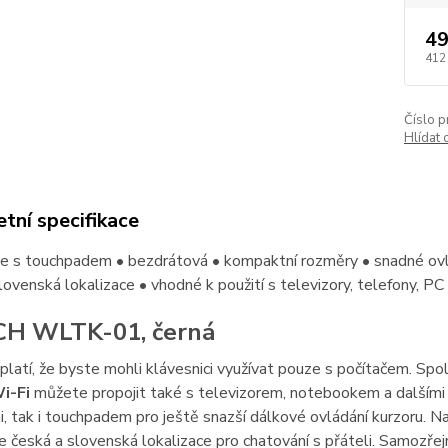
49
412
Číslo p
Hlídat 
tní specifikace
e s touchpadem • bezdrátová • kompaktní rozměry • snadné ovlád
lovenská lokalizace • vhodné k použití s televizory, telefony, PC
CH WLTK-01, černá
latí, že byste mohli klávesnici využívat pouze s počítačem. Spo
i-Fi
můžete propojit také s televizorem, notebookem a dalšími z
, tak i touchpadem pro ještě snazší dálkové ovládání kurzoru. N
jde česká a slovenská lokalizace pro chatování s přáteli. Samozře