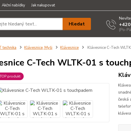
Akční nabídky
Jak nakupovat
Nevíte
Hledat
+420
(Po-Pá
T technika
Klávesnice, Myši
Klávesnice
Klávesnice C-Tech WLTK
esnice C-Tech WLTK-01 s touc
Kláv
TOP produkt
Kláves
snadné
česká a
telefo
kláves