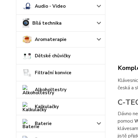
Audio - Video
Bílá technika
Aromaterapie
Dětské chůvičky
Komple
Filtrační konvice
Klávesnic
česká a s
Alkoholtestry
C-TE
Kalkulačky
Dávno nep
pomoci
W
Baterie
klávesami
jistě při