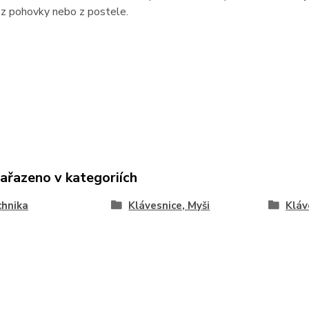
 z pohovky nebo z postele.
zařazeno v kategoriích
chnika
Klávesnice, Myši
Kláv