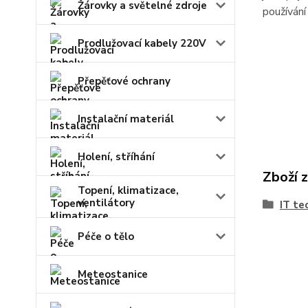
Žárovky a světelné zdroje
používání
Prodlužovací kabely 220V
Přepěťové ochrany
Instalační materiál
Holení, stříhání
Zboží 
Topení, klimatizace,
ventilátory
IT te
Péče o tělo
Meteostanice