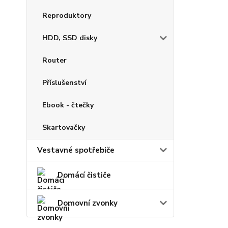
Reproduktory
HDD, SSD disky
Router
Příslušenství
Ebook - čtečky
Skartovačky
Vestavné spotřebiče
Domácí čističe
Domovní zvonky