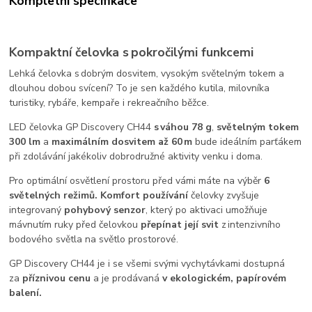
Kompletní specifikace
Kompaktní čelovka s pokročilými funkcemi
Lehká čelovka s dobrým dosvitem, vysokým světelným tokem a
dlouhou dobou svícení? To je sen každého kutila, milovníka
turistiky, rybáře, kempaře i rekreačního běžce.
LED čelovka GP Discovery CH44
s váhou 78 g
,
světelným tokem
300 lm
a
maximálním dosvitem až 60 m
bude ideálním parťákem
při zdolávání jakékoliv dobrodružné aktivity venku i doma.
Pro optimální osvětlení prostoru před vámi máte na výběr
6
světelných režimů. Komfort používání
čelovky zvyšuje
integrovaný
pohybový senzor
, který po aktivaci umožňuje
mávnutím ruky před čelovkou
přepínat její svit
z intenzivního
bodového světla na světlo prostorové.
GP Discovery CH44 je i se všemi svými vychytávkami dostupná
za
příznivou cenu
a je prodávaná
v ekologickém, papírovém
balení.