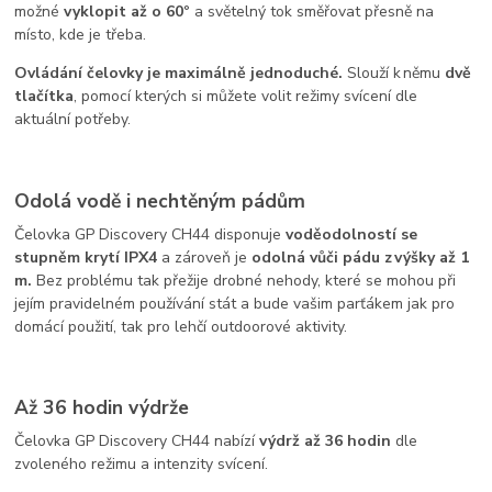
možné
vyklopit až o 60
°
a světelný tok směřovat přesně na
místo, kde je třeba.
Ovládání čelovky je maximálně jednoduché.
Slouží k němu
dvě
tlačítka
, pomocí kterých si můžete volit režimy svícení dle
aktuální potřeby.
Odolá vodě i nechtěným pádům
Čelovka GP Discovery CH44 disponuje
voděodolností se
stupněm krytí IPX4
a zároveň je
odolná vůči pádu z výšky až 1
m.
Bez problému tak přežije drobné nehody, které se mohou při
jejím pravidelném používání stát a bude vašim parťákem jak pro
domácí použití, tak pro lehčí outdoorové aktivity.
Až 36 hodin výdrže
Čelovka GP Discovery CH44 nabízí
výdrž až 36 hodin
dle
zvoleného režimu a intenzity svícení.