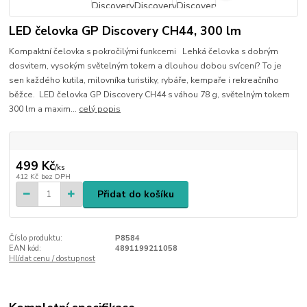
LED čelovka GP Discovery CH44, 300 lm
Kompaktní čelovka s pokročilými funkcemi Lehká čelovka s dobrým
dosvitem, vysokým světelným tokem a dlouhou dobou svícení? To je
sen každého kutila, milovníka turistiky, rybáře, kempaře i rekreačního
běžce. LED čelovka GP Discovery CH44 s váhou 78 g, světelným tokem
300 lm a maxim...
celý popis
499 Kč
/
ks
412 Kč
bez DPH
Přidat do košíku
Číslo produktu:
P8584
EAN kód:
4891199211058
Hlídat cenu / dostupnost