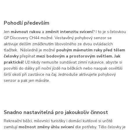
Pohodlí především
Jen
mávnout rukou
a
změnit intenzitu svícení
? I to je s čelovkou
GP Discovery CH44 možné. Vestavěný pohybový senzor se
aktivuje delším zmáčknutím libovolného ze dvou ovládacích
tlačítek. Následně je možné
pouhým mávnutím ruky před tělem
čelovky
přepínat
mezi bodovým a prostorovým světlem. Jak
praktické!
Už nikdy nemusíte sundávat zimní rukavice, abyste si
posvítili do dálky při noční jízdě na běžkách nebo naopak osvětlili
širší okolí při zastávce na čaj. Jednoduše aktivujete pohybový
senzor a pak jen máváte.
Snadno nastavitelná pro jakoukoliv činnost
Rekreační běžci, milovníci turistiky i domácí kutilové si určitě
zamilují
možnost změny úhlu svícení
dle potřeby. Tělo čelovky je