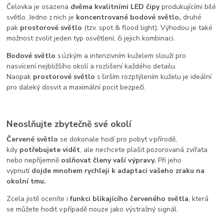
Čelovka je osazena
dvěma kvalitními LED čipy
produkujícími bílé
světlo. Jedno z nich je
koncentrované bodové světlo,
druhé
pak
prostorové světlo
(tzv. spot & flood light). Výhodou je také
možnost zvolit jeden typ osvětlení, či jejich kombinaci.
Bodové světlo
s úzkým a intenzivním kuželem slouží pro
nasvícení nejbližšího okolí a rozlišení každého detailu.
Naopak
prostorové světlo
s širším rozptýlením kuželu je ideální
pro daleký dosvit a maximální pocit bezpečí.
Neoslňujte zbytečně své okolí
Červené světlo
se dokonale hodí pro pobyt v přírodě,
kdy
potřebujete vidět
, ale nechcete plašit pozorovaná zvířata
nebo nepříjemně
oslňovat členy vaší výpravy.
Při jeho
vypnutí
dojde mnohem rychleji k adaptaci vašeho zraku na
okolní tmu.
Zcela jistě oceníte i
funkci blikajícího červeného světla
, která
se můžete hodit v případě nouze jako výstražný signál.