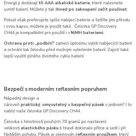
Energii ji dodávají
tři
AAA alkalick
é
baterie
, které naleznete
uvnitř balení. Můžete ji tak
ihned po zakoupení začít používat
.
Pokud však preferujete spíše nabíjecí baterie a šetříte jimi přírodu
i svou kapsu, můžete je použít také. Čelovka GP Discovery
CH4
4
je kompatibilní pro použití i s
NiMH
bateriemi.
Ochrana proti
„
podbití"
zamezí úplnému vybití nabíjecích baterií
a ochrání tak čelovku před možným vytečením baterií. Zajistí také
lepší využití plného životního cyklu baterií.
Bezpečí s moderním reflexním popruhem
Nápaditý design a
zároveň
praktický
,
omyvatelný
a
bezpečný
pásek
v jednom? I to
nabízí naše čelovka GP Discovery CH44.
Čelovka s hmotností pouhých 78 gramů po nastavení
velikosti
elastického pásku
k hlavě dokonale přilne a sedí i při
hbitějším pohybu. Pásek je olemován
reflexním proužkem
, který