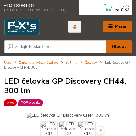
0
ks
+420 603 864 024
za
0 Kč
(Po-Pá, 8.30-17.00 hod. So 8.30-11.00)
Menu
Hledat
Úvod
Žárovky a světelné zdroje
Svítilny
Čelovky
LED čelovka GP
Discovery CH44, 300 lm
LED čelovka GP Discovery CH44,
300 lm
Akce
TOP produkt