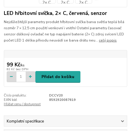
LED hřbitovní svíčka, 2× C, červená, senzor
Nejdůležitější parametry produkt hřbitovní svíčka barva světla teplá bílá
rozměr 7 × 12,5 cm použití venkovní i vnitřní Ostatní parametry časovač
senzor dálkový ovladač ne typ napájení baterie (2× C) zdroj svícení LED
počet LED 1 délka přívodu neuvádí se barva drátu neu...
celý popis
99 Kč
/
ks
82 Kč
bez DPH
Přidat do košíku
Číslo produktu:
DCCV20
EAN kód:
8592920087619
Hlídat cenu / dostupnost
Kompletní specifikace