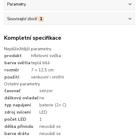
Parametry
Související zboží
1
Kompletní specifikace
Nejdůležitější parametry
produkt
hřbitovní svíčka
barva světla
teplá bílá
rozměr
7 × 12,5 cm
použití
venkovní i vnitřní
Ostatní parametry
časovač
senzor
dálkový ovladač
ne
typ napájení
baterie (2× C)
zdroj svícení
LED
počet LED
1
délka přívodu
neuvádí se
barva drátu
neuvádí se