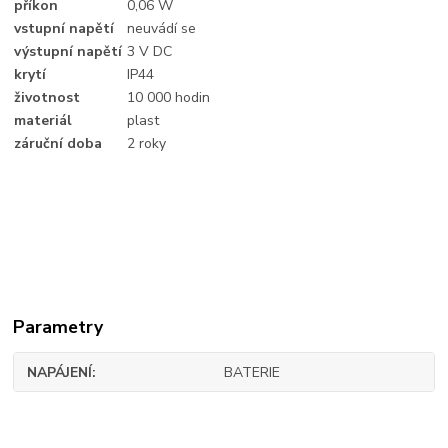
příkon
0,06 W
vstupní napětí
neuvádí se
výstupní napětí
3 V DC
krytí
IP44
životnost
10 000 hodin
materiál
plast
záruční doba
2 roky
Parametry
NAPÁJENÍ
BATERIE