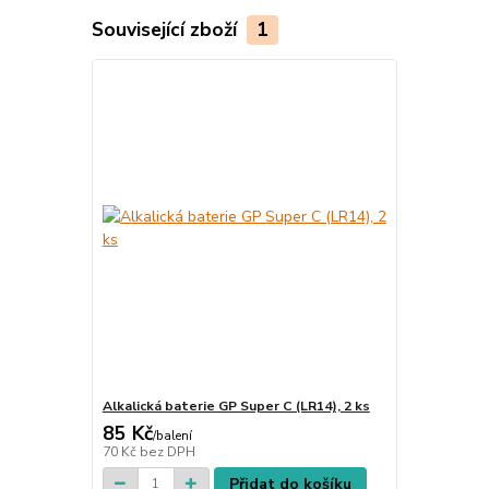
Související zboží
1
Alkalická baterie GP Super C (LR14), 2 ks
85 Kč
/
balení
70 Kč
bez DPH
Přidat do košíku