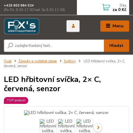
0
ks
+420 603 864 024
za
0 Kč
(Po-Pá, 8.30-17.00 hod. So 8.30-11.00)
Menu
Hledat
Úvod
Žárovky a světelné zdroje
Svítilny
LED hřbitovní svíčka, 2× C,
červená, senzor
LED hřbitovní svíčka, 2× C,
červená, senzor
TOP produkt