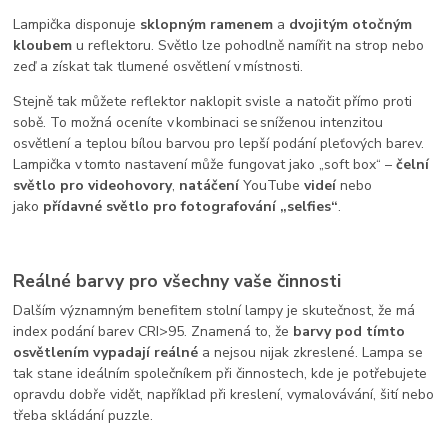
Lampička disponuje
sklopným ramenem
a
dvojitým otočným
kloubem
u reflektoru. Světlo lze pohodlně namířit na strop nebo
zeď a získat tak tlumené osvětlení v místnosti.
Stejně tak můžete reflektor naklopit svisle a natočit přímo proti
sobě. To možná oceníte v kombinaci se sníženou intenzitou
osvětlení a teplou bílou barvou pro lepší podání pleťových barev.
Lampička v tomto nastavení může fungovat jako „soft box“ –
čelní
světlo pro videohovory
,
natáčení
YouTube
videí
nebo
jako
přídavné světlo pro fotografování „selfies“
.
Reálné barvy pro všechny vaše činnosti
Dalším významným benefitem stolní lampy je skutečnost, že má
index podání barev CRI>95. Znamená to, že
barvy pod tímto
osvětlením vypadají reálné
a nejsou nijak zkreslené. Lampa se
tak stane ideálním společníkem při činnostech, kde je potřebujete
opravdu dobře vidět, například při kreslení, vymalovávání, šití nebo
třeba skládání puzzle.