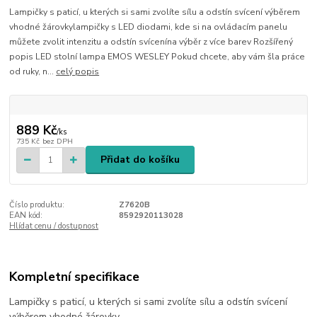
Lampičky s paticí, u kterých si sami zvolíte sílu a odstín svícení výběrem
vhodné žárovkylampičky s LED diodami, kde si na ovládacím panelu
můžete zvolit intenzitu a odstín svícenína výběr z více barev Rozšířený
popis LED stolní lampa EMOS WESLEY Pokud chcete, aby vám šla práce
od ruky, n...
celý popis
889 Kč
/
ks
735 Kč
bez DPH
Přidat do košíku
Číslo produktu:
Z7620B
EAN kód:
8592920113028
Hlídat cenu / dostupnost
Kompletní specifikace
Lampičky s paticí, u kterých si sami zvolíte sílu a odstín svícení
výběrem vhodné žárovky