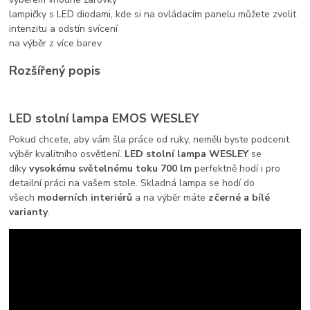
lampičky s LED diodami, kde si na ovládacím panelu můžete zvolit
intenzitu a odstín svícení
na výběr z více barev
Rozšířený popis
LED stolní lampa EMOS WESLEY
Pokud chcete, aby vám šla práce od ruky, neměli byste podcenit
výběr kvalitního osvětlení.
LED stolní lampa WESLEY
se
díky
vysokému světelnému toku 700 lm
perfektně hodí i pro
detailní práci na vašem stole. Skladná lampa se hodí do
všech
moderních interiérů
a na výběr máte
z černé a bílé
varianty
.