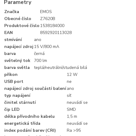
Parametry
Značka
EMOS
Obecné číslo
Z7620B
Produktové číslo
1538184000
EAN
8592920113028
stmívání
ano
napájecí zdroj
15 V/800 mA
barva
černá
světelný tok
700 lm
barva světla
teplá/neutrální/studená bílá
příkon
12 W
USB port
ne
napájecí zdroj součástí balení
ano
typ napájení
síť
činitel stárnutí
neuvádí se
čip LED
SMD
délka přívodního kabelu
1,5 m
energetická třída
neuvádí se
index podání barev (CRI)
Ra >95