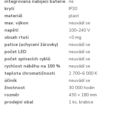
integrovaná nabíjecí baterie
ne
krytí
IP20
materiál
plast
max. výkon
neuvádí se
napětí
100–240 V
obsah rtuti
<0 mg
patice (uchycení žárovky)
neuvádí se
počet LED
neuvádí se
počet spínacích cyklů
neuvádí se
rychlost náběhu na 100 %
neuvádí se
teplota chromatičnosti
2 700–6 000 K
účiník
neuvádí se
životnost
30 000 hodin
rozměr
430 × 180 mm
prodejní obal
1 ks, krabice