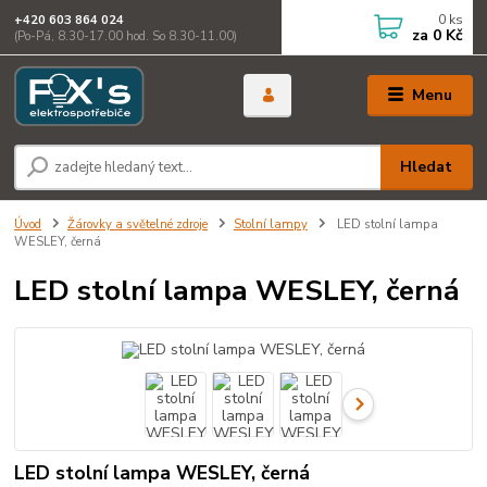
0
ks
+420 603 864 024
za
0 Kč
(Po-Pá, 8.30-17.00 hod. So 8.30-11.00)
Menu
Hledat
Úvod
Žárovky a světelné zdroje
Stolní lampy
LED stolní lampa
WESLEY, černá
LED stolní lampa WESLEY, černá
LED stolní lampa WESLEY, černá