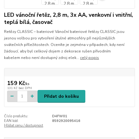
LED vánoční řetěz, 2,8 m, 3x AA, venkovní i vnitřní,
teplá bílá, časovač
Retězy CLASSIC – bateriové Vánoční bateriové řetězy CLASSIC jsou
jasnou volbou pro vytvoření útulné atmosféry při nejrůznějších
svátečních příležitostech. Oceníte je zejména v případech, kdy není
žádoucí, aby byl celkový dojem z dekorace rušen přívodním
kabelem nebo není dostupný zdroj elek...
celý popis
159 Kč
/
ks
131 Kč
bez DPH
Přidat do košíku
Číslo produktu:
D4FW01
EAN kód:
8592920095416
Hlídat cenu / dostupnost