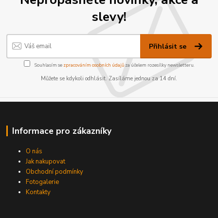
slevy!
Přihlásit se
Souhlasím se
zpracováním osobních údajů
za účelem rozesílky newsletteru.
Můžete se kdykoli odhlásit. Zasíláme jednou za 14 dní.
Informace pro zákazníky
O nás
Jak nakupovat
Obchodní podmínky
Fotogalerie
Kontakty