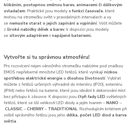
blikáním, postupnou změnou barev, animacemi či dálkovým
ovladačem
. Praktické jsou modely
s funkcí časovače
, které
mohou na stromečku svítit v pravidelných intervalech a vy
se
nemusíte starat o jejich zapínání a vypínání
. Volit můžete
z
š
iroké nabídky délek a barev
,
k dispozici jsou modely
se
sítovým adaptérem i napájené bateriemi.
Vytvořte si tu správnou atmosféru!
Pro rozsvícení nejen vánočního stromečku nabízíme pod značkou
EMOS nepřeberné množství LED řetězů, které vynikají
nízkou
spotřebou elektrické energie
a
dlouhou životností
. Vybírat
můžete z řetězů určených výhradně do interiéru (IP20), exteriéru
(IP44) nebo řetězů na baterie, které jsou ideální k dekorování míst
bez přístupu k zásuvce. K dispozici jsou
čtyři řady LED
světelných
řetězů, které se liší velikostí LED diody a jejím tvarem –
NANO
–
CLASSIC
–
CHERRY
–
TRADITIONAL
. Rozhodujícím kritériem při
volbě správného řetězu jsou jeho
délka, počet LED diod a barva
světla
.