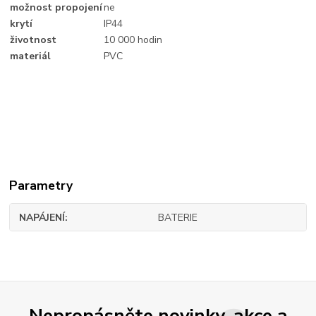
možnost propojení
ne
krytí
IP44
životnost
10 000 hodin
materiál
PVC
Parametry
NAPÁJENÍ
BATERIE
Nepropásněte novinky, akce a