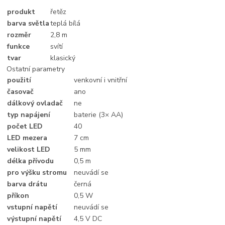
produkt
řetěz
barva světla
teplá bílá
rozměr
2,8 m
funkce
svítí
tvar
klasický
Ostatní parametry
použití
venkovní i vnitřní
časovač
ano
dálkový ovladač
ne
typ napájení
baterie (3× AA)
počet LED
40
LED mezera
7 cm
velikost LED
5 mm
délka přívodu
0,5 m
pro výšku stromu
neuvádí se
barva drátu
černá
příkon
0,5 W
vstupní napětí
neuvádí se
výstupní napětí
4,5 V DC