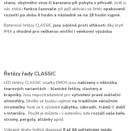
stanu, obytného vozu či karavanu při pobytu v přírodě.
Jistě si
vás získá i
funkce časovače
, při jejíž aktivaci se řetěz
opakovaně
rozsvítí po dobu 6 hodin a následně se na 18 hodin vypne
.
Bateriové řetězy CLASSIC
jsou odolné proti vlhkosti
díky krytí
IP44 a
vhodné pro veškerou vnitřní i venkovní výzdobu
.
Řetězy řady CLASSIC
LED řetězy CLASSIC značky EMOS jsou
nabízeny v několika
tvarových variantách
–
klasické řetězy, clustery a
krápníky.
Jsou nepostradatelné pro
vytvoření pravé sváteční
atmosféry.
Skvěle se budou vyjímat
na tradičním vánočním
stromečku
, hodí se k výzdobě
nábytku, zábradlí, trámů
či
dvěří
v interiéru.
Použít je můžete i v exteriéru, kde
rozzáří vaše keře,
stromy, pergoly, altánky
apod.
Vybrané druhy řetězů disponují
8 až 64 světelnými módy,