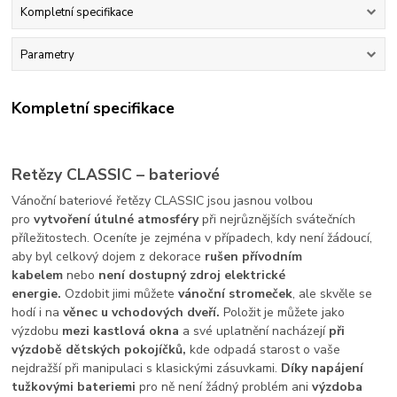
Kompletní specifikace
Parametry
Kompletní specifikace
Retězy CLASSIC – bateriové
Vánoční bateriové řetězy CLASSIC jsou jasnou volbou
pro
vytvoření útulné atmosféry
při nejrůznějších svátečních
příležitostech. Oceníte je zejména v případech, kdy není žádoucí,
aby byl celkový dojem z dekorace
rušen přívodním
kabelem
nebo
není dostupný zdroj elektrické
energie.
Ozdobit jimi můžete
vánoční stromeček
, ale skvěle se
hodí i na
věnec u vchodových dveří.
Položit je můžete jako
výzdobu
mezi kastlová okna
a své uplatnění nacházejí
při
výzdobě dětských pokojíčků,
kde odpadá starost o vaše
nejdražší při manipulaci s klasickými zásuvkami.
Díky napájení
tužkovými bateriemi
pro ně není žádný problém ani
výzdoba