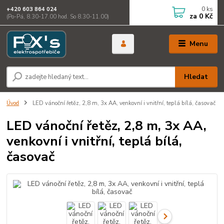
0
ks
+420 603 864 024
za
0 Kč
(Po-Pá, 8.30-17.00 hod. So 8.30-11.00)
Menu
Hledat
Úvod
LED vánoční řetěz, 2,8 m, 3x AA, venkovní i vnitřní, teplá bílá, časovač
LED vánoční řetěz, 2,8 m, 3x AA,
venkovní i vnitřní, teplá bílá,
časovač