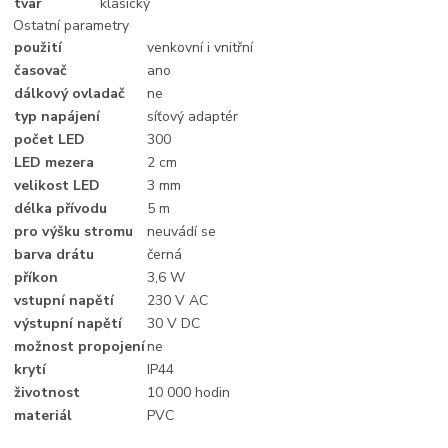
tvar
klasický
Ostatní parametry
použití
venkovní i vnitřní
časovač
ano
dálkový ovladač
ne
typ napájení
síťový adaptér
počet LED
300
LED mezera
2 cm
velikost LED
3 mm
délka přívodu
5 m
pro výšku stromu
neuvádí se
barva drátu
černá
příkon
3,6 W
vstupní napětí
230 V AC
výstupní napětí
30 V DC
možnost propojení
ne
krytí
IP44
životnost
10 000 hodin
materiál
PVC