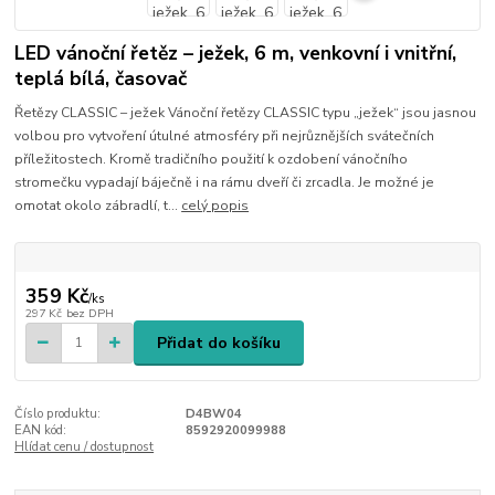
LED vánoční řetěz – ježek, 6 m, venkovní i vnitřní,
teplá bílá, časovač
Řetězy CLASSIC – ježek Vánoční řetězy CLASSIC typu „ježek“ jsou jasnou
volbou pro vytvoření útulné atmosféry při nejrůznějších svátečních
příležitostech. Kromě tradičního použití k ozdobení vánočního
stromečku vypadají báječně i na rámu dveří či zrcadla. Je možné je
omotat okolo zábradlí, t...
celý popis
359 Kč
/
ks
297 Kč
bez DPH
Přidat do košíku
Číslo produktu:
D4BW04
EAN kód:
8592920099988
Hlídat cenu / dostupnost