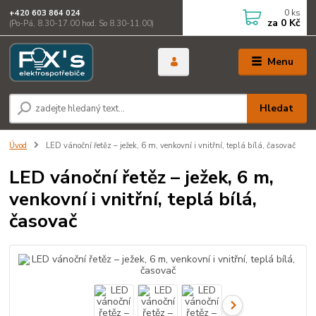
0
ks
+420 603 864 024
za
0 Kč
(Po-Pá, 8.30-17.00 hod. So 8.30-11.00)
Menu
Hledat
Úvod
LED vánoční řetěz – ježek, 6 m, venkovní i vnitřní, teplá bílá, časovač
LED vánoční řetěz – ježek, 6 m,
venkovní i vnitřní, teplá bílá,
časovač