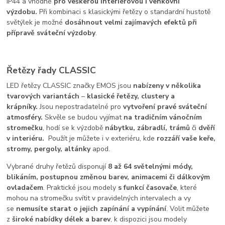
IP44 a vhodné
pro veškerou interiérovou i venkovní
výzdobu.
Při kombinaci s klasickými řetězy o standardní hustotě
světýlek je možné
dosáhnout velmi zajímavých efektů při
přípravě sváteční výzdoby
.
Řetězy řady CLASSIC
LED řetězy CLASSIC značky EMOS jsou
nabízeny v několika
tvarových variantách
–
klasické řetězy, clustery a
krápníky.
Jsou nepostradatelné pro
vytvoření pravé sváteční
atmosféry.
Skvěle se budou vyjímat
na tradičním vánočním
stromečku
, hodí se k výzdobě
nábytku, zábradlí, trámů
či
dvěří
v interiéru.
Použít je můžete i v exteriéru, kde
rozzáří vaše keře,
stromy, pergoly, altánky
apod.
Vybrané druhy řetězů disponují
8 až 64 světelnými módy,
blikáním, postupnou změnou barev, animacemi či dálkovým
ovladačem
. Praktické jsou modely
s funkcí časovače
, které
mohou na stromečku svítit v pravidelných intervalech a vy
se
nemusíte starat o jejich zapínání a vypínání
. Volit můžete
z
š
iroké nabídky délek a barev
,
k dispozici jsou modely