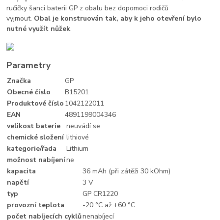
ručičky šanci baterii GP z obalu bez dopomoci rodičů
vyjmout.
Obal je konstruován tak, aby k jeho otevření bylo
nutné využít nůžek
.
Parametry
Značka
GP
Obecné číslo
B15201
Produktové číslo
1042122011
EAN
4891199004346
velikost baterie
neuvádí se
chemické složení
lithiové
kategorie/řada
Lithium
možnost nabíjení
ne
kapacita
36 mAh (při zátěži 30 kOhm)
napětí
3 V
typ
GP CR1220
provozní teplota
-20 °C až +60 °C
počet nabíjecích cyklů
nenabíjecí