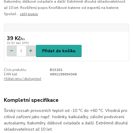
tlakoměry, dálkové ovladače a další. Extrémně dlouhá skladovatelnost
až 10 let. Rozšířený popis Knoflíkové baterie od expertů na baterie
Společ...
celý popis
39 Kč
/
ks
32 Kč
bez DPH
Přidat do košíku
Číslo produktu:
B15201
EAN kód:
4891199004346
Hlídat cenu / dostupnost
Kompletní specifikace
Široký rozsah provozních teplot od -10 °C do +60 °C. Vhodná pro
citlivá zařízení jako např.: hodinky, kalkulačky, záložní podsvícení,
autoalarmy, tlakoměry, dálkové ovladače a další. Extrémně dlouhá
skladovatelnost až 10 let.