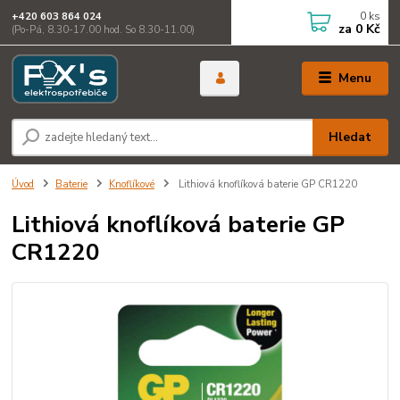
0
ks
+420 603 864 024
za
0 Kč
(Po-Pá, 8.30-17.00 hod. So 8.30-11.00)
Menu
Hledat
Úvod
Baterie
Knoflíkové
Lithiová knoflíková baterie GP CR1220
Lithiová knoflíková baterie GP
CR1220