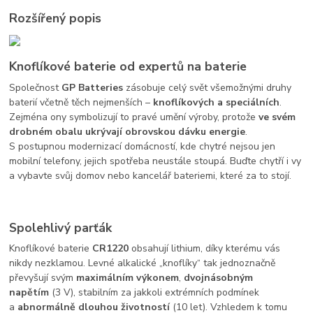
Rozšířený popis
Knoflíkové baterie od expertů na baterie
Společnost
GP Batteries
zásobuje celý svět všemožnými druhy
baterií včetně těch nejmenších –
knoflíkových a speciálních
.
Zejména ony symbolizují to pravé umění výroby, protože
ve svém
drobném obalu
ukrývají obrovskou dávku energie
.
S postupnou modernizací domácností, kde chytré nejsou jen
mobilní telefony, jejich spotřeba neustále stoupá. Buďte chytří i vy
a vybavte svůj domov nebo kancelář bateriemi, které za to stojí.
Spolehlivý parťák
Knoflíkové baterie
CR1220
obsahují lithium, díky kterému vás
nikdy nezklamou. Levné alkalické „knoflíky“ tak jednoznačně
převyšují svým
maximálním výkonem
,
dvojnásobným
napětím
(3 V), stabilním za jakkoli extrémních podmínek
a
abnormálně dlouhou životností
(10 let). Vzhledem k tomu