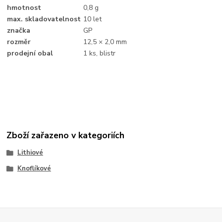
hmotnost
0,8 g
max. skladovatelnost
10 let
značka
GP
rozměr
12,5 × 2,0 mm
prodejní obal
1 ks, blistr
Zboží zařazeno v kategoriích
Lithiové
Knoflíkové