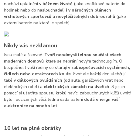
nachází uplatnění
v běžném životě
(jako knoflíkové baterie do
hodinek nebo do naslouchadel)
i
v náročných plánech
vrcholových sportovců a nevyléčitelných dobrodruhů
(jako
externí baterie na které je spoleh).
Nikdy vás nezklamou
Jsou malé a šikovné.
Tvoří neodmyslitelnou součást všech
moderních domovů
, které se nebrání novým technologiím. O
bezpečnost vaší rodiny se starají
v zabezpečovacích systémech,
čidlech nebo detektorech kouře
, život ale každý den ulehčují
také
v dálkových ovládáních
(od auta, garážových vrat nebo
elektrických rolet) a
elektrických zámcích na dveřích
. S jejich
pomocí si ušetříte spoustu kroků navíc, zabouchnutých klíčů uvnitř
bytu i odcizených věcí. Jedna sada baterií
dodá energii vaší
elektronice na mnoho let
.
10 let na plné obrátky