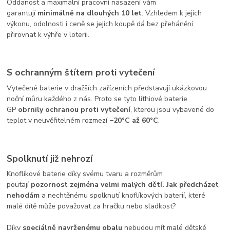
Oddanost a maximální pracovní nasazení vám
garantují
minimálně na dlouhých 10 let
. Vzhledem k jejich
výkonu, odolnosti i ceně se jejich koupě dá bez přehánění
přirovnat k výhře v loterii.
S ochranným štítem proti vytečení
Vytečené baterie v dražších zařízeních představují ukázkovou
noční můru každého z nás. Proto se tyto lithiové baterie
GP
obrnily ochranou proti vytečení
, kterou jsou vybavené do
teplot v neuvěřitelném rozmezí
−20
°C až 60°C
.
Spolknutí již nehrozí
Knoflíkové baterie díky svému tvaru a rozměrům
poutají
pozornost zejména velmi malých dětí. Jak předcházet
nehodám
a nechtěnému spolknutí knoflíkových baterií, které
malé dítě může považovat za hračku nebo sladkost?
Díky
speciálně navrženému obalu
nebudou mít malé dětské