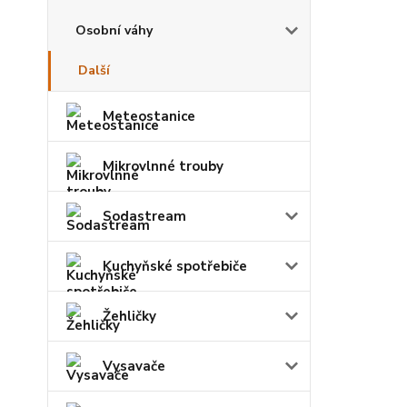
Osobní váhy
Další
Meteostanice
Mikrovlnné trouby
Sodastream
Kuchyňské spotřebiče
Žehličky
Vysavače