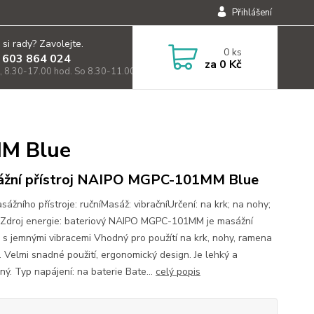
Přihlášení
 si rady? Zavolejte.
0
ks
 603 864 024
za
0 Kč
, 8.30-17.00 hod. So 8.30-11.00)
MM Blue
žní přístroj NAIPO MGPC-101MM Blue
ážního přístroje: ručníMasáž: vibračníUrčení: na krk; na nohy;
oZdroj energie: bateriový NAIPO MGPC-101MM je masážní
oj s jemnými vibracemi Vhodný pro použítí na krk, nohy, ramena
. Velmi snadné použití, ergonomický design. Je lehký a
ný. Typ napájení: na baterie Bate...
celý popis