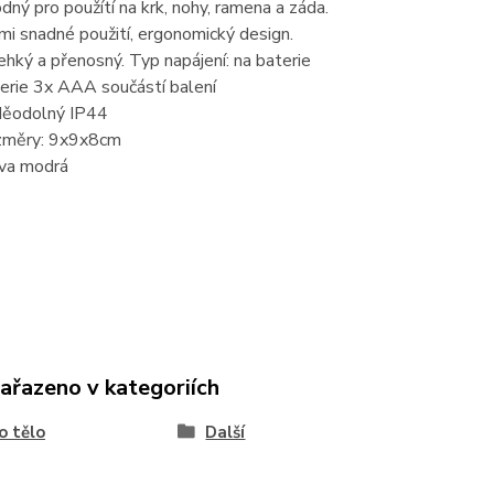
dný pro použítí na krk, nohy, ramena a záda.
mi snadné použití, ergonomický design.
lehký a přenosný. Typ napájení: na baterie
erie 3x AAA součástí balení
ěodolný IP44
měry: 9x9x8cm
va modrá
zařazeno v kategoriích
o tělo
Další