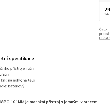
29
247
Číslo
produkt
Hlídat 
tní specifikace
ního přístroje: ruční
brační
 krk; na nohy; na tělo
rgie: bateriový
GPC-101MM je masážní přístroj s jemnými vibracemi