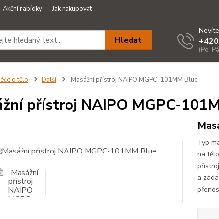
Akční nabídky
Jak nakupovat
Nevíte
Hledat
+420
(Po-Pá
éče o tělo
Další
Masážní přístroj NAIPO MGPC-101MM Blue
žní přístroj NAIPO MGPC-101
Masá
Typ mas
na těl
přístr
a záda
přenos