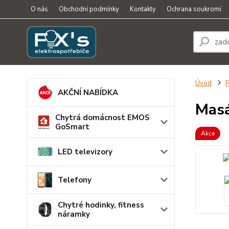
O nás
Obchodní podmínky
Kontakty
Ochrana soukromí
Úvod
P
AKČNÍ NABÍDKA
Masá
Chytrá domácnost EMOS
GoSmart
Akce
LED televizory
Telefony
Chytré hodinky, fitness
náramky