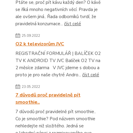
Ptáte se, proč pít kávu každý den? O kávě
se říká mnoho negativních věcí. Pravda je
ale ovšem jiná.. Řada odborníků tvrdí, že
pravidelná konzumace...
číst celé
25.09.2022
O2 k televizorům JVC
REGISTRAČNÍ FORMULÁŘ | BALÍČEK O2
TV K ANDROID TV JVC Balíček O2 TV na
2 měsíce zdarma V JVC jdeme s dobou a
proto je pro naše chytré Andro...
číst celé
23.05.2022
7 důvodů proč pravidelně pít
smoothie..
7 důvodů proč pravidelně pít smoothie..
Co je smoothie? Pod názvem smoothie
nehledejte niž složitého. Jedná se