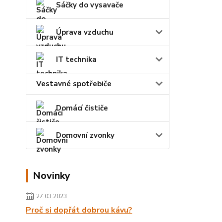
Sáčky do vysavače
Úprava vzduchu
IT technika
Vestavné spotřebiče
Domácí čističe
Domovní zvonky
Novinky
27.03.2023
Proč si dopřát dobrou kávu?