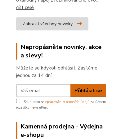
o lahodný nápoj z rozmixovaného ovo...
číst celé
Zobrazit všechny novinky
Nepropásněte novinky, akce
a slevy!
Můžete se kdykoli odhlásit. Zasíláme
jednou za 14 dní.
Přihlásit se
Souhlasím se
zpracováním osobních údajů
za účelem
rozesílky newsletteru.
Kamenná prodejna - Výdejna
e-shopu