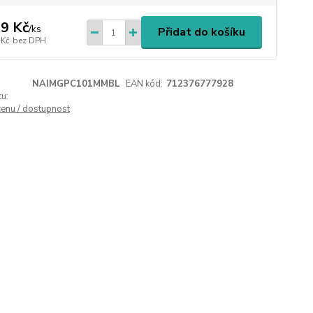
9 Kč
/
ks
Přidat do košíku
 Kč
bez DPH
NAIMGPC101MMBL
EAN kód:
712376777928
u:
cenu / dostupnost