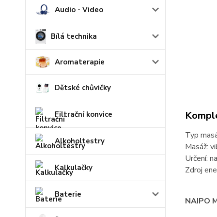
Audio - Video
Bílá technika
Aromaterapie
Dětské chůvičky
Komple
Filtrační konvice
Typ masáž
Alkoholtestry
Masáž: vi
Určení: na
Kalkulačky
Zdroj ene
Baterie
NAIPO M