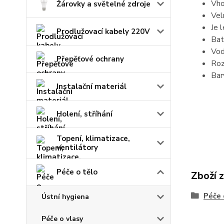
Vho
Žárovky a světelné zdroje
Vel
Je 
Prodlužovací kabely 220V
Bat
Vod
Přepěťové ochrany
Roz
Bar
Instalační materiál
Holení, stříhání
Topení, klimatizace,
ventilátory
Péče o tělo
Zboží 
Péče 
Ústní hygiena
Péče o vlasy