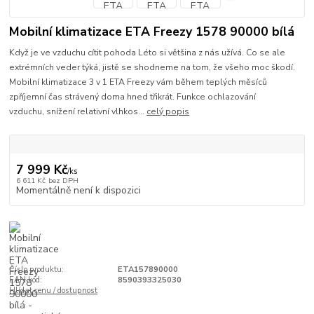
Mobilní klimatizace ETA Freezy 1578 90000 bílá
Když je ve vzduchu cítit pohoda Léto si většina z nás užívá. Co se ale
extrémních veder týká, jistě se shodneme na tom, že všeho moc škodí.
Mobilní klimatizace 3 v 1 ETA Freezy vám během teplých měsíců
zpříjemní čas strávený doma hned třikrát. Funkce ochlazování
vzduchu, snížení relativní vlhkos...
celý popis
7 999 Kč
/
ks
6 611 Kč
bez DPH
Momentálně není k dispozici
Číslo produktu:
ETA157890000
EAN kód:
8590393325030
Hlídat cenu / dostupnost