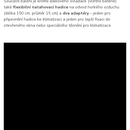
Součástí balení je kromě dálkového ovladače (včetně baterie)
také
flexibilní natahovací hadice
na odvod horkého vzduchu
(délka 150 cm, průměr 15 cm) a
dva adaptéry
– jeden pro
připevnění hadice ke klimatizaci a jeden pro lepší fixaci do
otevřeného okna nebo speciálního těsnění pro klimatizace.