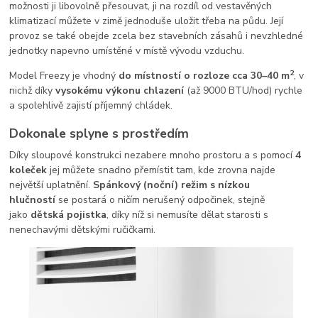
možnosti ji libovolně přesouvat, ji na rozdíl od vestavěných
klimatizací můžete v zimě jednoduše uložit třeba na půdu. Její
provoz se také obejde zcela bez stavebních zásahů i nevzhledné
jednotky napevno umístěné v místě vývodu vzduchu.
2
Model Freezy je vhodný
do místností o rozloze cca 30–40 m
, v
nichž díky
vysokému výkonu chlazení
(až 9000 BTU/hod) rychle
a spolehlivě zajistí příjemný chládek.
Dokonale splyne s prostředím
Díky sloupové konstrukci nezabere mnoho prostoru a s pomocí
4
koleček
jej můžete snadno přemístit tam, kde zrovna najde
největší uplatnění.
Spánkový (noční) režim s nízkou
hlučností
se postará o ničím nerušený odpočinek, stejně
jako
dětská pojistka
, díky níž si nemusíte dělat starosti s
nenechavými dětskými ručičkami.