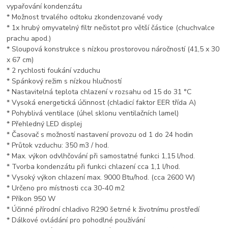
vypařování kondenzátu
* Možnost trvalého odtoku zkondenzované vody
* 1x hrubý omyvatelný filtr nečistot pro větší částice (chuchvalce
prachu apod.)
* Sloupová konstrukce s nízkou prostorovou náročností (41,5 x 30
x 67 cm)
* 2 rychlosti foukání vzduchu
* Spánkový režim s nízkou hlučností
* Nastavitelná teplota chlazení v rozsahu od 15 do 31 °C
* Vysoká energetická účinnost (chladicí faktor EER třída A)
* Pohyblivá ventilace (úhel sklonu ventilačních lamel)
* Přehledný LED displej
* Časovač s možností nastavení provozu od 1 do 24 hodin
* Průtok vzduchu: 350 m3 / hod.
* Max. výkon odvlhčování při samostatné funkci 1,15 l/hod.
* Tvorba kondenzátu při funkci chlazení cca 1,1 l/hod.
* Vysoký výkon chlazení max. 9000 Btu/hod. (cca 2600 W)
* Určeno pro místnosti cca 30-40 m2
* Příkon 950 W
* Účinné přírodní chladivo R290 šetrné k životnímu prostředí
* Dálkové ovládání pro pohodlné používání