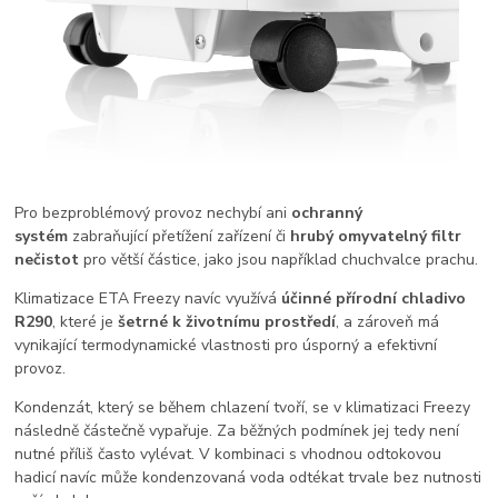
Pro bezproblémový provoz nechybí ani
ochranný
systém
zabraňující přetížení zařízení či
hrubý omyvatelný filtr
nečistot
pro větší částice, jako jsou například chuchvalce prachu.
Klimatizace ETA Freezy navíc využívá
účinné přírodní chladivo
R290
, které je
šetrné k životnímu prostředí
, a zároveň má
vynikající termodynamické vlastnosti pro úsporný a efektivní
provoz.
Kondenzát, který se během chlazení tvoří, se v klimatizaci Freezy
následně částečně vypařuje. Za běžných podmínek jej tedy není
nutné příliš často vylévat. V kombinaci s vhodnou odtokovou
hadicí navíc může kondenzovaná voda odtékat trvale bez nutnosti