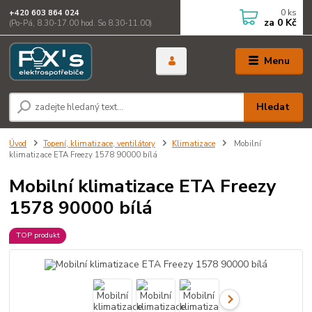
0
ks
+420 603 864 024
za
0 Kč
(Po-Pá, 8.30-17.00 hod. So 8.30-11.00)
Menu
Hledat
Úvod
Topení, klimatizace, ventilátory
Klimatizace
Mobilní
klimatizace ETA Freezy 1578 90000 bílá
Mobilní klimatizace ETA Freezy
1578 90000 bílá
TOP produkt