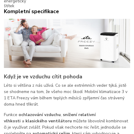
Kompletní specifikace
Když je ve vzduchu cítit pohoda
Léto si většina z nás užívá. Co se ale extrémních veder týká, jistě
se shodneme na tom, že všeho moc škodí. Mobilní klimatizace 3 v
1 ETA Freezy vám během teplých měsíců zpříjemní čas strávený
doma hned třikrát.
Funkce
ochlazování vzduchu
,
snížení relativní
vlhkosti
a
klasického ventilátoru
můžete libovolně kombinovat
či je využívat zvlášť. Pokud však nechcete nic řešit, jednoduše se
spolehněte na
automatický režim
, který sám vyhodnocuje a