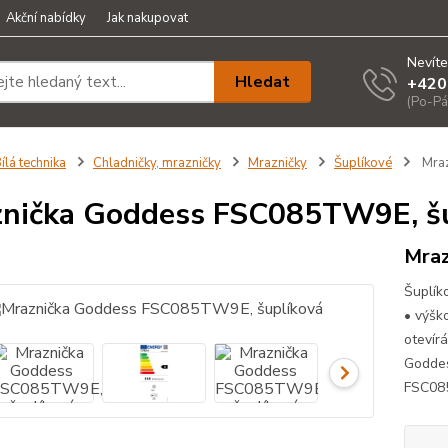
Akční nabídky
Jak nakupovat
Nevíte
Hledat
+420
(Po-Pá
ílá technika
Chladničky, mrazničky
Mrazničky
Šuplíkové
Mraz
nička Goddess FSC085TW9E, š
Mraz
Šuplík
• výšk
otevír
Goddes
FSC085