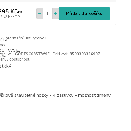
295 Kč
/
ks
Přidat do košíku
02 Kč
bez DPH
Informační list výrobku
roduktu:
GODFSC085TW9E
EAN kód:
8590393326907
cenu / dostupnost
 výškově stavitelné nožky • 4 zásuvky • možnost změny