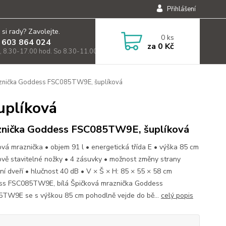
Přihlášení
 si rady? Zavolejte.
0
ks
 603 864 024
za
0 Kč
, 8.30-17.00 hod. So 8.30-11.00)
nička Goddess FSC085TW9E, šuplíková
uplíková
nička Goddess FSC085TW9E, šuplíková
ová mraznička • objem 91 l • energetická třída E • výška 85 cm
ově stavitelné nožky • 4 zásuvky • možnost změny strany
ání dveří • hlučnost 40 dB • V × Š × H: 85 × 55 × 58 cm
s FSC085TW9E, bílá Špičková mraznička Goddess
TW9E se s výškou 85 cm pohodlně vejde do bě...
celý popis