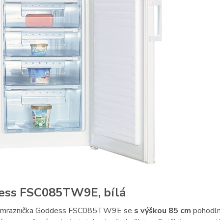
ess FSC085TW9E, bílá
á mraznička Goddess FSC085TW9E se
s výškou 85 cm
pohodl