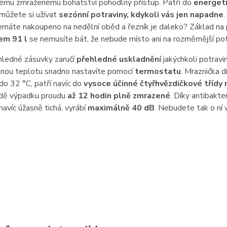
vému zmraženému bohatství pohodlný přístup. Patří do
energeti
můžete si užívat
sezónní potraviny, kdykoli vás jen napadne
.
emáte nakoupeno na nedělní oběd a řezník je daleko? Základ na
em 91 l
se nemusíte bát, že nebude místo ani na rozměrnější pot
hledné zásuvky zaručí
přehledné uskladnění
jakýchkoli potravi
nou teplotu snadno nastavíte pomocí
termostatu
. Mraznička d
do 32 °C, patří navíc do
vysoce účinné čtyřhvězdičkové třídy 
padě výpadku proudu
až 12 hodin plně zmrazené
. Díky antibakt
 navíc úžasně tichá, vyrábí
maximálně 40 dB
. Nebudete tak o ní