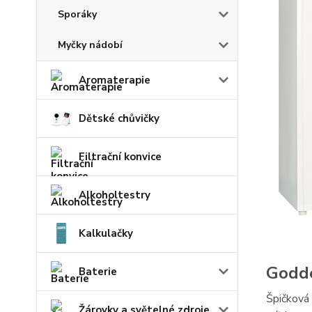
Sporáky
Myčky nádobí
Aromaterapie
Dětské chůvičky
Filtrační konvice
Alkoholtestry
Kalkulačky
Godd
Baterie
Špičkov
Žárovky a světelné zdroje