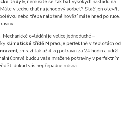
cké třídy E
, nemusíte se tak bát vysokých nákladů na
 Máte v lednu chuť na jahodový sorbet? Stačí jen otevřít
 polévku nebo třeba naložené hovězí máte hned po ruce.
raviny.
n. Mechanické ovládání je velice jednoduché –
íky
klimatické třídě N
pracuje perfektně v teplotách od
mrazení
, zmrazí tak až 4 kg potravin za 24 hodin a udrží
eriální úpravě budou vaše mražené potraviny v perfektním
 vědět, dokud vás nepřepadne mlsná.