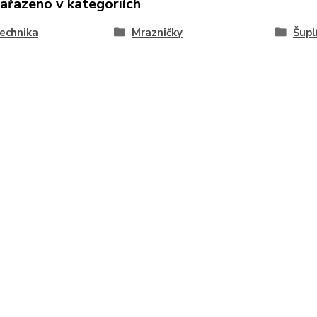
zařazeno v kategoriích
technika
Mrazničky
Šupl