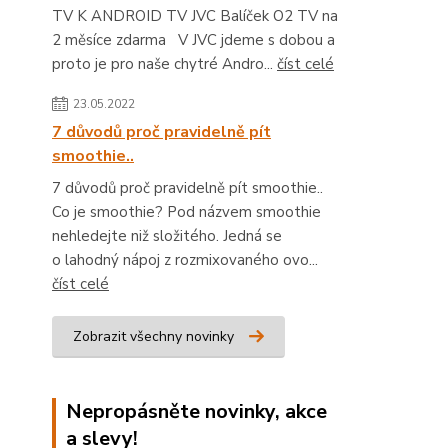
TV K ANDROID TV JVC Balíček O2 TV na
2 měsíce zdarma V JVC jdeme s dobou a
proto je pro naše chytré Andro...
číst celé
23.05.2022
7 důvodů proč pravidelně pít
smoothie..
7 důvodů proč pravidelně pít smoothie..
Co je smoothie? Pod názvem smoothie
nehledejte niž složitého. Jedná se
o lahodný nápoj z rozmixovaného ovo...
číst celé
Zobrazit všechny novinky
Nepropásněte novinky, akce
a slevy!