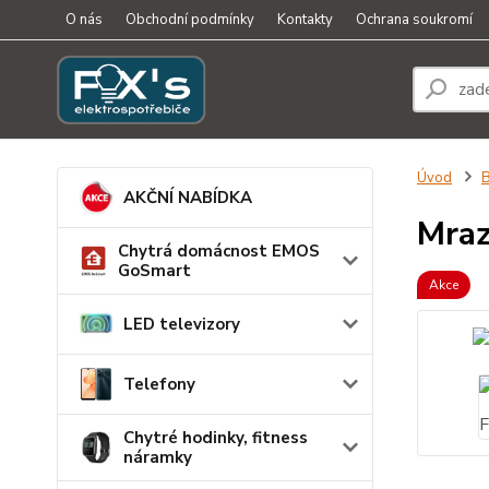
O nás
Obchodní podmínky
Kontakty
Ochrana soukromí
Úvod
B
AKČNÍ NABÍDKA
Mraz
Chytrá domácnost EMOS
GoSmart
Akce
LED televizory
Telefony
Chytré hodinky, fitness
náramky