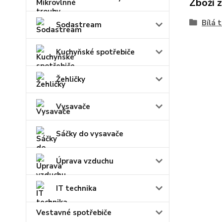
Zboží 
Bílá 
Sodastream
Kuchyňské spotřebiče
Žehličky
Vysavače
Sáčky do vysavače
Úprava vzduchu
IT technika
Vestavné spotřebiče