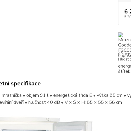
6 
5 2
Číslo p
Hlídat 
tní specifikace
 mraznička • objem 91 l • energetická třída E • výška 85 cm •
evírání dveří • hlučnost 40 dB • V × Š × H: 85 × 55 × 58 cm