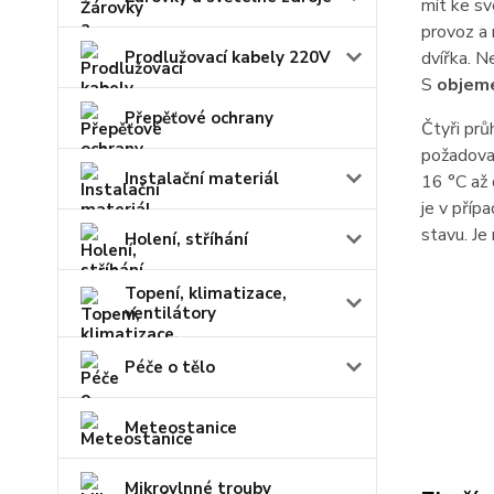
mít ke s
provoz a 
Prodlužovací kabely 220V
dvířka. N
S
objem
Přepěťové ochrany
Čtyři prů
požadova
Instalační materiál
16 °C až 
je v pří
stavu. Je
Holení, stříhání
Topení, klimatizace,
ventilátory
Péče o tělo
Meteostanice
Mikrovlnné trouby