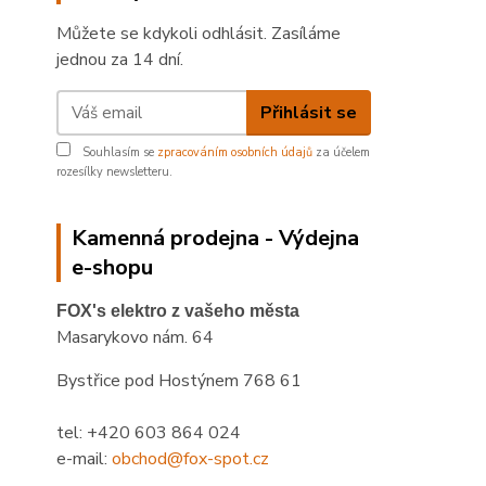
Můžete se kdykoli odhlásit. Zasíláme
jednou za 14 dní.
Přihlásit se
Souhlasím se
zpracováním osobních údajů
za účelem
rozesílky newsletteru.
Kamenná prodejna - Výdejna
e-shopu
FOX's elektro z vašeho města
Masarykovo nám. 64
Bystřice pod Hostýnem 768 61
tel: +420 603 864 024
e-mail:
obchod@fox-spot.cz