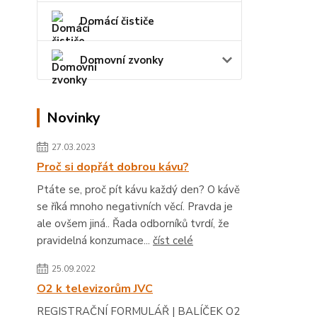
Domácí čističe
Domovní zvonky
Novinky
27.03.2023
Proč si dopřát dobrou kávu?
Ptáte se, proč pít kávu každý den? O kávě
se říká mnoho negativních věcí. Pravda je
ale ovšem jiná.. Řada odborníků tvrdí, že
pravidelná konzumace...
číst celé
25.09.2022
O2 k televizorům JVC
REGISTRAČNÍ FORMULÁŘ | BALÍČEK O2