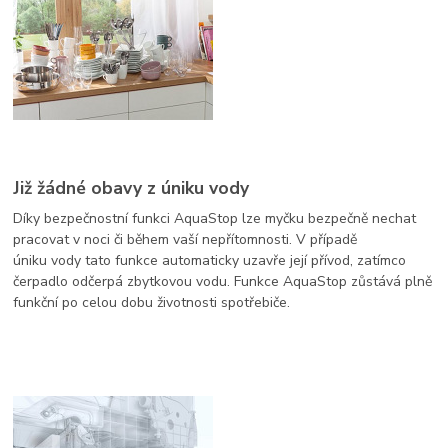
Již žádné obavy z úniku vody
Díky bezpečnostní funkci AquaStop lze myčku bezpečně nechat
pracovat v noci či během vaší nepřítomnosti. V případě
úniku vody tato funkce automaticky uzavře její přívod, zatímco
čerpadlo odčerpá zbytkovou vodu. Funkce AquaStop zůstává plně
funkční po celou dobu životnosti spotřebiče.