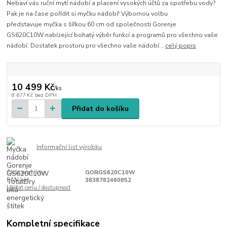
Nebaví vás ruční mytí nádobí a placení vysokých účtů za spotřebu vody?
Pak je na čase pořídit si myčku nádobí! Výbornou volbu
představuje myčka s šířkou 60 cm od společnosti Gorenje
GS620C10W nabízející bohatý výběr funkcí a programů pro všechno vaše
nádobí. Dostatek prostoru pro všechno vaše nádobí...
celý popis
10 499 Kč
/
ks
8 677 Kč
bez DPH
Přidat do košíku
Informační list výrobku
Číslo produktu:
GORGS620C10W
EAN kód:
3838782460852
Hlídat cenu / dostupnost
Kompletní specifikace