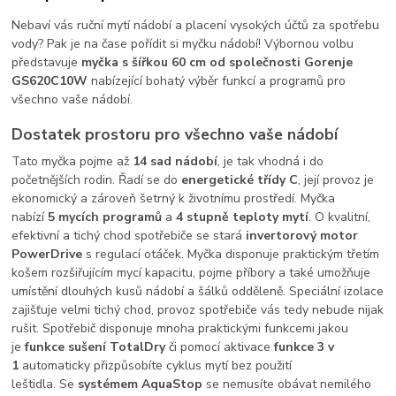
Nebaví vás ruční mytí nádobí a placení vysokých účtů za spotřebu
vody? Pak je na čase pořídit si myčku nádobí! Výbornou volbu
představuje
myčka s šířkou 60 cm od společnosti Gorenje
GS620C10W
nabízející bohatý výběr funkcí a programů pro
všechno vaše nádobí.
Dostatek prostoru pro všechno vaše nádobí
Tato myčka pojme až
14 sad nádobí
, je tak vhodná i do
početnějších rodin. Řadí se do
energetické třídy C
, její provoz je
ekonomický a zároveň šetrný k životnímu prostředí. Myčka
nabízí
5 mycích programů
a
4 stupně teploty mytí
. O kvalitní,
efektivní a tichý chod spotřebiče se stará
invertorový motor
PowerDrive
s regulací otáček. Myčka disponuje praktickým třetím
košem rozšiřujícím mycí kapacitu, pojme příbory a také umožňuje
umístění dlouhých kusů nádobí a šálků odděleně. Speciální izolace
zajišťuje velmi tichý chod, provoz spotřebiče vás tedy nebude nijak
rušit. Spotřebič disponuje mnoha praktickými funkcemi jakou
je
funkce
sušení TotalDry
či pomocí aktivace
funkce 3 v
1
automaticky přizpůsobíte cyklus mytí bez použití
leštidla. Se
systémem AquaStop
se nemusíte obávat nemilého