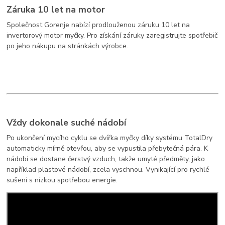
Záruka 10 let na motor
Společnost Gorenje nabízí prodlouženou záruku 10 let na
invertorový motor myčky. Pro získání záruky zaregistrujte spotřebič
po jeho nákupu na stránkách výrobce.
Vždy dokonale suché nádobí
Po ukončení mycího cyklu se dvířka myčky díky systému TotalDry
automaticky mírně otevřou, aby se vypustila přebytečná pára. K
nádobí se dostane čerstvý vzduch, takže umyté předměty, jako
například plastové nádobí, zcela vyschnou. Vynikající pro rychlé
sušení s nízkou spotřebou energie.