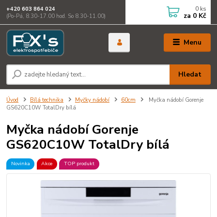
0
ks
+420 603 864 024
za
0 Kč
(Po-Pá, 8.30-17.00 hod. So 8.30-11.00)
Menu
Hledat
Úvod
Bílá technika
Myčky nádobí
60cm
Myčka nádobí Gorenje
GS620C10W TotalDry bílá
Myčka nádobí Gorenje
GS620C10W TotalDry bílá
Novinka
Akce
TOP produkt