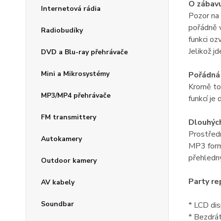
O zábav
Internetová rádia
Pozor na
pořádně v
Radiobudíky
funkci oz
Jelikož j
DVD a Blu-ray přehrávače
Mini a Mikrosystémy
Pořádná
Kromě toh
MP3/MP4 přehrávače
funkcí je
FM transmittery
Dlouhých
Prostředn
Autokamery
MP3 formá
přehledný
Outdoor kamery
Party r
AV kabely
Soundbar
* LCD dis
* Bezdrá