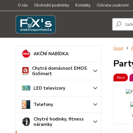
O nás
Obchodní podmínky
Kontakty
Ochrana soukromí
Úvod
A
AKČNÍ NABÍDKA
Part
Chytrá domácnost EMOS
GoSmart
Akce
LED televizory
Telefony
Chytré hodinky, fitness
náramky