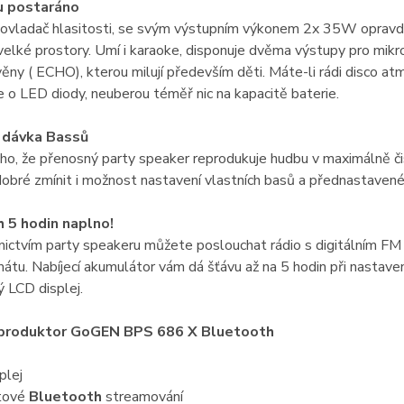
u postaráno
 ovladač hlasitosti, se svým výstupním výkonem 2x 35W opravdu
elké prostory. Umí i karaoke, disponuje dvěma výstupy pro mikro
věny ( ECHO), kterou milují především děti. Máte-li rádi disco at
de o LED diody, neuberou téměř nic na kapacitě baterie.
 dávka Bassů
o, že přenosný party speaker reprodukuje hudbu v maximálně či
 dobré zmínit i možnost nastavení vlastních basů a přednastavené
 5 hodin naplno!
ictvím party speakeru můžete poslouchat rádio s digitálním FM
tu. Nabíjecí akumulátor vám dá šťávu až na 5 hodin při nastavení 
 LCD displej.
eproduktor GoGEN BPS 686 X Bluetooth
plej
tové
Bluetooth
streamování