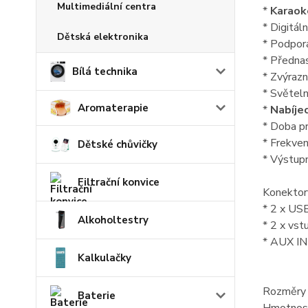
Multimediální centra
*
Karaok
* Digitál
Dětská elektronika
* Podpor
* Předna
Bílá technika
* Zvýrazn
* Světel
Aromaterapie
*
Nabíje
* Doba p
* Frekven
Dětské chůvičky
* Výstup
Filtrační konvice
Konektor
* 2 x US
Alkoholtestry
* 2 x vst
* AUX IN
Kalkulačky
Rozměry 
Baterie