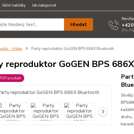
Akční nabídky
Jak nakupovat
Nevíte
Hledat
+420
(Po-Pá
udio - Video
Party reproduktor GoGEN BPS 686X Bluetooth
y reproduktor GoGEN BPS 686X
Par
TOP produkt
Blue
Skvělý
BPS686
každéh
druhu, 
karaoke