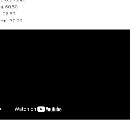
 (kg): 7.640
m): 60.50
): 26.50
(cm): 30.00