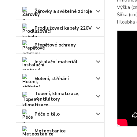
Hmotnost
Výška (c
Žárovky a světelné zdroje
Šířka (cm
Hloubka 
Prodlužovací kabely 220V
Přepěťové ochrany
Instalační materiál
Holení, stříhání
Topení, klimatizace,
ventilátory
Péče o tělo
Meteostanice