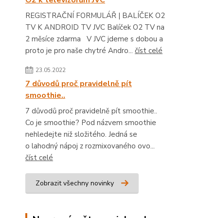
O2 k televizorům JVC
REGISTRAČNÍ FORMULÁŘ | BALÍČEK O2
TV K ANDROID TV JVC Balíček O2 TV na
2 měsíce zdarma V JVC jdeme s dobou a
proto je pro naše chytré Andro...
číst celé
23.05.2022
7 důvodů proč pravidelně pít
smoothie..
7 důvodů proč pravidelně pít smoothie..
Co je smoothie? Pod názvem smoothie
nehledejte niž složitého. Jedná se
o lahodný nápoj z rozmixovaného ovo...
číst celé
Zobrazit všechny novinky