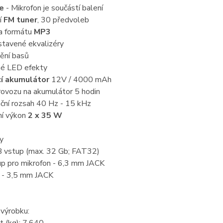
e
- Mikrofon je součástí balení
ní
FM tuner
, 30 předvoleb
a formátu
MP3
stavené ekvalizéry
ění basů
né LED efekty
cí akumulátor
12V / 4000 mAh
rovozu na akumulátor 5 hodin
ční rozsah 40 Hz - 15 kHz
ní výkon
2 x 35 W
y
B vstup (max. 32 Gb; FAT32)
up pro mikrofon - 6,3 mm JACK
 - 3,5 mm JACK
výrobku: