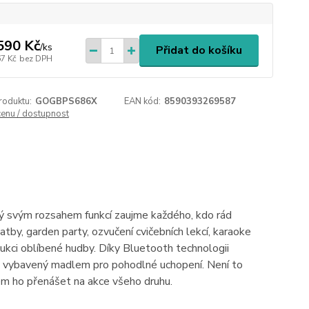
590 Kč
/
ks
Přidat do košíku
67 Kč
bez DPH
roduktu:
GOGBPS686X
EAN kód:
8590393269587
cenu / dostupnost
ý svým rozsahem funkcí zaujme každého, kdo rád
tby, garden party, ozvučení cvičebních lekcí, karaoke
odukci oblíbené hudby. Díky Bluetooth technologii
, vybavený madlem pro pohodlné uchopení. Není to
ém ho přenášet na akce všeho druhu.