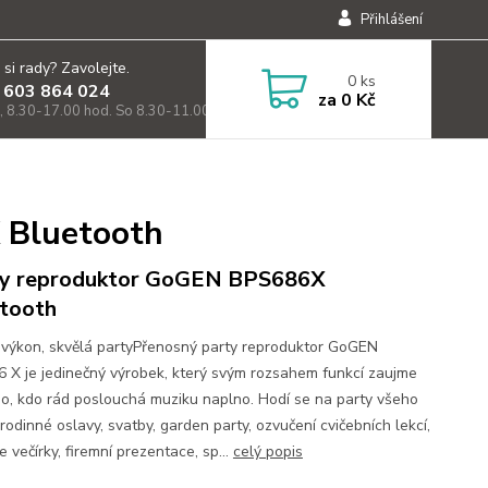
Přihlášení
 si rady? Zavolejte.
0
ks
 603 864 024
za
0 Kč
, 8.30-17.00 hod. So 8.30-11.00)
 Bluetooth
ty reproduktor GoGEN BPS686X
tooth
 výkon, skvělá partyPřenosný party reproduktor GoGEN
 X je jedinečný výrobek, který svým rozsahem funkcí zaujme
o, kdo rád poslouchá muziku naplno. Hodí se na party všeho
rodinné oslavy, svatby, garden party, ozvučení cvičebních lekcí,
 večírky, firemní prezentace, sp...
celý popis