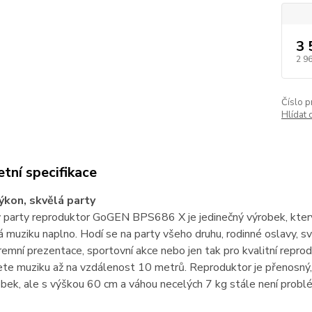
3 
2 9
Číslo p
Hlídat 
tní specifikace
ýkon, skvělá party
 party reproduktor GoGEN BPS686 X je jedinečný výrobek, kter
 muziku naplno. Hodí se na party všeho druhu, rodinné oslavy, sva
firemní prezentace, sportovní akce nebo jen tak pro kvalitní repr
ete muziku až na vzdálenost 10 metrů. Reproduktor je přenosný
bek, ale s výškou 60 cm a váhou necelých 7 kg stále není probl