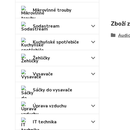
Mikrovlnné trouby
Zboží 
Sodastream
Audio
Kuchyňské spotřebiče
Žehličky
Vysavače
Sáčky do vysavače
Úprava vzduchu
IT technika