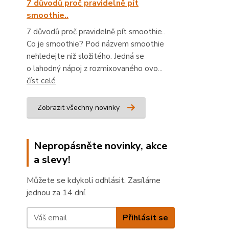
7 důvodů proč pravidelně pít
smoothie..
7 důvodů proč pravidelně pít smoothie..
Co je smoothie? Pod názvem smoothie
nehledejte niž složitého. Jedná se
o lahodný nápoj z rozmixovaného ovo...
číst celé
Zobrazit všechny novinky
Nepropásněte novinky, akce
a slevy!
Můžete se kdykoli odhlásit. Zasíláme
jednou za 14 dní.
Přihlásit se