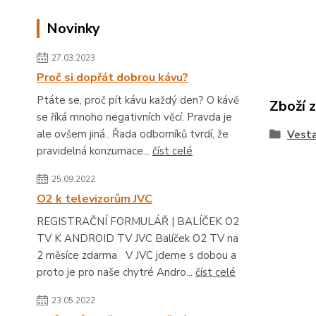
Novinky
27.03.2023
Proč si dopřát dobrou kávu?
Ptáte se, proč pít kávu každý den? O kávě
Zboží 
se říká mnoho negativních věcí. Pravda je
ale ovšem jiná.. Řada odborníků tvrdí, že
Vesta
pravidelná konzumace...
číst celé
25.09.2022
O2 k televizorům JVC
REGISTRAČNÍ FORMULÁŘ | BALÍČEK O2
TV K ANDROID TV JVC Balíček O2 TV na
2 měsíce zdarma V JVC jdeme s dobou a
proto je pro naše chytré Andro...
číst celé
23.05.2022