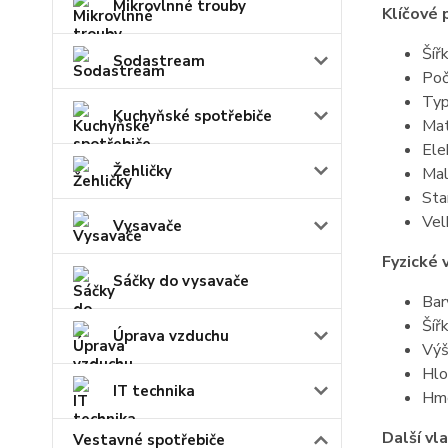
Mikrovlnné trouby
Klíčové
Šíř
Sodastream
Poč
Typ
Kuchyňské spotřebiče
Mat
Ele
Žehličky
Mal
Sta
Vel
Vysavače
Fyzické 
Sáčky do vysavače
Bar
Šíř
Úprava vzduchu
Výš
Hlo
IT technika
Hmo
Další vl
Vestavné spotřebiče