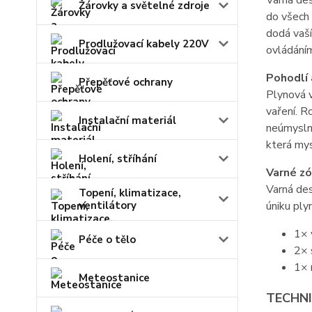
Varná de
Žárovky a světelné zdroje
do všech
dodá vaší
Prodlužovací kabely 220V
ovládáním
Pohodlí 
Přepěťové ochrany
Plynová v
vaření. R
Instalační materiál
neúmyslné
která mys
Holení, stříhání
Varné z
Varná des
Topení, klimatizace,
úniku ply
ventilátory
1× 
Péče o tělo
2× 
1× 
Meteostanice
TECHN