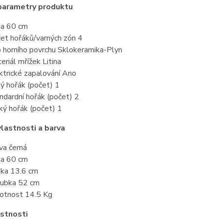
 parametry produktu
ka 60 cm
et hořáků/varných zón 4
 horního povrchu Sklokeramika-Plyn
eriál mřížek Litina
ktrické zapalování Ano
ý hořák (počet) 1
ndardní hořák (počet) 2
ký hořák (počet) 1
vlastnosti a barva
va černá
ka 60 cm
ka 13.6 cm
ubka 52 cm
tnost 14.5 Kg
astnosti