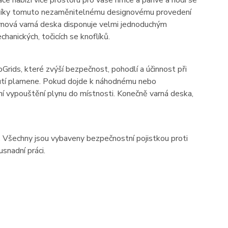
e nabízí více prostoru pro vaše hrnce a pánve a hodí se
vě díky tomuto nezaměnitelnému designovému provedení
Plynová varná deska disponuje velmi jednoduchým
nických, točicích se knoflíků.
Grids, které zvýší bezpečnost, pohodlí a účinnost při
snutí plamene. Pokud dojde k náhodnému nebo
ní vypouštění plynu do místnosti. Konečně varná deska,
 Všechny jsou vybaveny bezpečnostní pojistkou proti
usnadní práci.