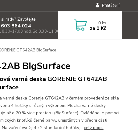
Přihlášení
 si rady? Zavolejte.
0
ks
 603 864 024
za
0 Kč
, 8.30-17.00 hod. So 8.30-11.00)
 GORENJE GT642AB BigSurface
42AB BigSurface
nová varná deska GORENJE GT642AB
urface
á varná deska Gorenje GT642AB v černém provedení ze skla
avena 4 hořáky s různým výkonem. Plocha varné desky
uje až o 20 % více prostoru (BigSurface). Ovládána je pomocí
mických knoflíků černé barvy, umístěných v přední části
 Na vaření využijete 2 standardní hořáky,...
celý popis