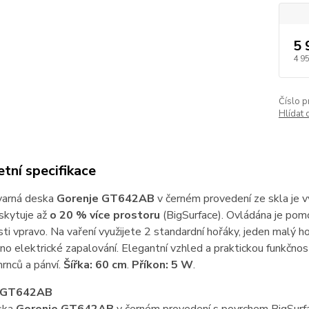
5 
4 9
Číslo p
Hlídat 
tní specifikace
varná deska
Gorenje GT642AB
v černém provedení ze skla je 
skytuje až
o 20 % více prostoru
(BigSurface). Ovládána je pomo
sti vpravo. Na vaření využijete 2 standardní hořáky, jeden malý h
no elektrické zapalování. Elegantní vzhled a praktickou funkčnost
hrnců a pánví.
Šířka: 60 cm
.
Příkon: 5 W
.
e GT642AB