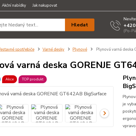
Akční nabídky
Jak nakupovat
Nevíte
Hledat
+420
(Po-Pá
estavné spotřebiče
Varné desky
Plynové
Plynová varná deska
ová varná deska GORENJE GT6
Ply
Akce
TOP produkt
BigS
Plynov
je vyb
poskyt
ergono
vpravo.