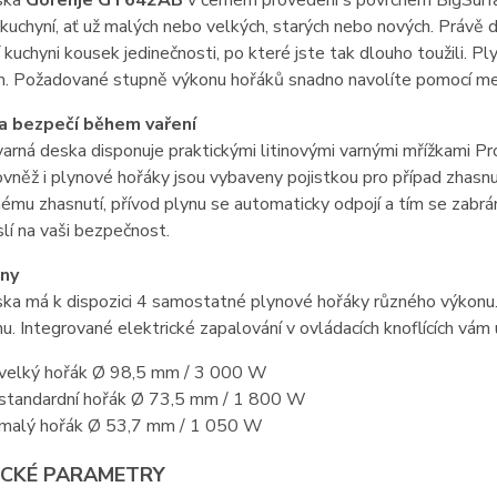
ska
Gorenje GT642AB
v černém provedení s povrchem BigSurfac
 kuchyní, ať už malých nebo velkých, starých nebo nových. Prá
 kuchyni kousek jedinečnosti, po které jste tak dlouho toužili. 
. Požadované stupně výkonu hořáků snadno navolíte pomocí mecha
a bezpečí během vaření
arná deska disponuje praktickými litinovými varnými mřížkami Pro
ovněž i plynové hořáky jsou vybaveny pojistkou pro případ zha
mu zhasnutí, přívod plynu se automaticky odpojí a tím se zabrá
lí na vaši bezpečnost.
óny
ka má k dispozici 4 samostatné plynové hořáky různého výkonu.
nu. Integrované elektrické zapalování v ovládacích knoflících vám 
velký hořák Ø 98,5 mm / 3 000 W
standardní hořák Ø 73,5 mm / 1 800 W
malý hořák Ø 53,7 mm / 1 050 W
ICKÉ PARAMETRY