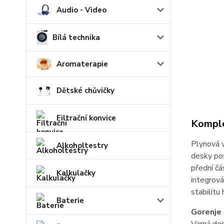
Audio - Video
Bílá technika
Aromaterapie
Dětské chůvičky
Filtrační konvice
Komple
Plynová 
Alkoholtestry
desky po
přední čá
Kalkulačky
integrová
stabilitu 
Baterie
Gorenj