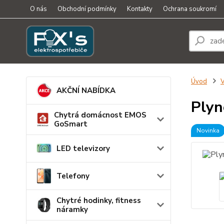
O nás
Obchodní podmínky
Kontakty
Ochrana soukromí
Úvod
V
AKČNÍ NABÍDKA
Plyn
Chytrá domácnost EMOS
GoSmart
Novinka
LED televizory
Telefony
Chytré hodinky, fitness
náramky