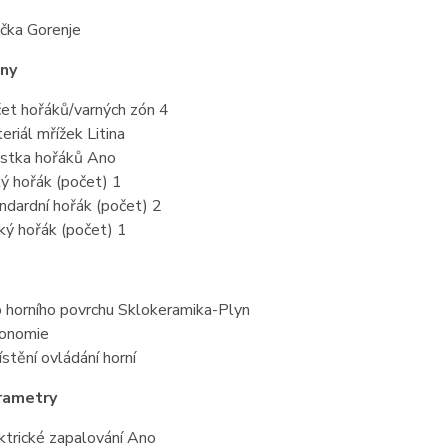
čka Gorenje
óny
et hořáků/varných zón 4
eriál mřížek Litina
istka hořáků Ano
ý hořák (počet) 1
ndardní hořák (počet) 2
ký hořák (počet) 1
 horního povrchu Sklokeramika-Plyn
onomie
stění ovládání horní
rametry
ktrické zapalování Ano