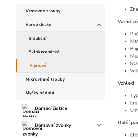
Zna
Vestavné trouby
Varné z
Varné desky
Poč
Indukční
Mat
Poj
Sklokeramické
Mal
Sta
Plynové
Vel
Mikrovlnné trouby
Vzhled
Myčky nádobí
Typ
Erg
Domácí čističe
Umí
Další pa
Domovní zvonky
Ele