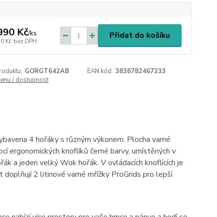
990 Kč
/
ks
Přidat do košíku
50 Kč
bez DPH
roduktu:
GORGT642AB
EAN kód:
3838782467233
cenu / dostupnost
vybavena 4 hořáky s různým výkonem. Plocha varné
cí ergonomických knoflíků černé barvy, umístěných v
ořák a jeden velký Wok hořák. V ovládacích knoflících je
 doplňují 2 litinové varné mřížky ProGrids pro lepší