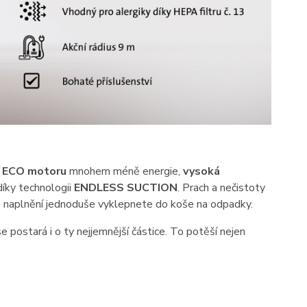
u
ECO motoru
mnohem méně energie,
vysoká
díky technologii
ENDLESS SUCTION
. Prach a nečistoty
o naplnění jednoduše vyklepnete do koše na odpadky.
se postará i o ty nejjemnější částice. To potěší nejen