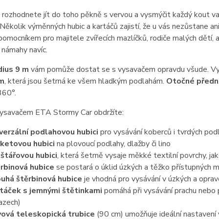
rozhodnete jít do toho pěkně s vervou a vysmýčit každý kout v
Několik výměnných hubic a kartáčů zajistí, že u vás nezůstane 
pomocníkem pro majitele zvířecích mazlíčků, rodiče malých dětí, al
 námahy navíc.
dius 9 m
vám pomůže dostat se s vysavačem opravdu všude. Vy
m
, která jsou šetrná ke všem hladkým podlahám.
Otočné předn
360°.
vysavačem ETA Stormy Car obdržíte:
verzální podlahovou hubici
pro vysávání koberců i tvrdých pod
ketovou hubici
na plovoucí podlahy, dlažby či lino
štářovou hubici
, která šetrně vysaje měkké textilní povrchy, ja
rbinová hubice
se postará o úklid úzkých a těžko přístupných m
uhá štěrbinová hubice
je vhodná pro vysávání v úzkých a opra
táček s jemnými štětinkami
pomáhá při vysávání prachu nebo p
azech)
ová teleskopická trubice
(90 cm) umožňuje ideální nastavení 