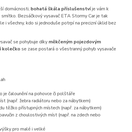
aší domácnosti,
bohatá škála příslušenství
je vám k
ani smítko. Bezsáčkový vysavač ETA Stormy Car je tak
e i všechny, kdo si jednoduše potrpí na precizní úklid bez
savač se pohybuje díky
měkčeným pojezdovým
í kolečko
se zase postará o všestranný pohyb vysavače
lah
ko je čalounění na pohovce či polštáře
íst (např. žebra radiátoru nebo za nábytkem)
vdu těžko přístupných místech (např. za nábytkem)
avučin z choulostivých míst (např. na zdech nebo
výšky pro malé i velké