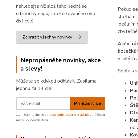
nehledejte niž složitého. Jedná se
Pokud se 
o lahodný nápoj z rozmixovaného ovo...
službám. 
číst celé
ideálním 
zbytečné
Zobrazit všechny novinky
Akční rá
kolečků
v celých 
Nepropásněte novinky, akce
a slevy!
Spolu s 
Můžete se kdykoli odhlásit. Zasíláme
Uni
jednou za 14 dní.
Par
Pol
Přihlásit se
Ště
Dlo
Souhlasím se
zpracováním osobních údajů
za účelem
Kar
rozesílky newsletteru.
obr
Kov