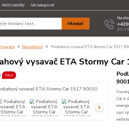
Akční nabídky
Jak nakupovat
Nevíte
Hledat
+420
(Po-Pá
Vysavače
Bezsáčkové
Podlahový vysavač ETA Stormy Car 1517 9
ahový vysavač ETA Stormy Car
Podl
Akce
900
Vysoký
Car k 
energi
sací v
nečisto