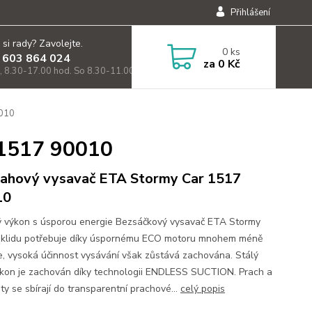
Přihlášení
 si rady? Zavolejte.
0
ks
 603 864 024
za
0 Kč
, 8.30-17.00 hod. So 8.30-11.00)
0010
 1517 90010
ahový vysavač ETA Stormy Car 1517
10
 výkon s úsporou energie Bezsáčkový vysavač ETA Stormy
úklidu potřebuje díky úspornému ECO motoru mnohem méně
e, vysoká účinnost vysávání však zůstává zachována. Stálý
ýkon je zachován díky technologii ENDLESS SUCTION. Prach a
ty se sbírají do transparentní prachové...
celý popis