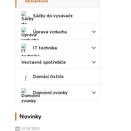
Bezsáčkové
Sáčky do vysavače
Úprava vzduchu
IT technika
Vestavné spotřebiče
Domácí čističe
Domovní zvonky
Novinky
27.03.2023