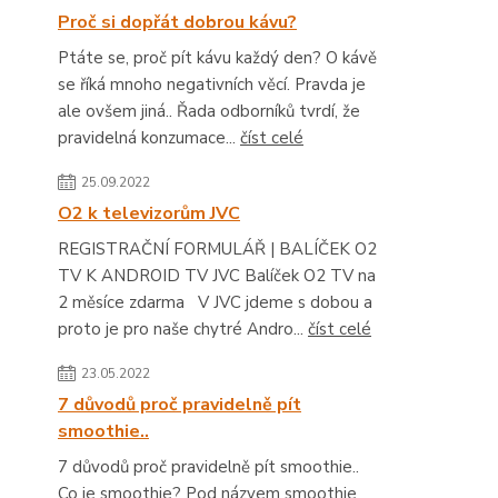
Proč si dopřát dobrou kávu?
Ptáte se, proč pít kávu každý den? O kávě
se říká mnoho negativních věcí. Pravda je
ale ovšem jiná.. Řada odborníků tvrdí, že
pravidelná konzumace...
číst celé
25.09.2022
O2 k televizorům JVC
REGISTRAČNÍ FORMULÁŘ | BALÍČEK O2
TV K ANDROID TV JVC Balíček O2 TV na
2 měsíce zdarma V JVC jdeme s dobou a
proto je pro naše chytré Andro...
číst celé
23.05.2022
7 důvodů proč pravidelně pít
smoothie..
7 důvodů proč pravidelně pít smoothie..
Co je smoothie? Pod názvem smoothie