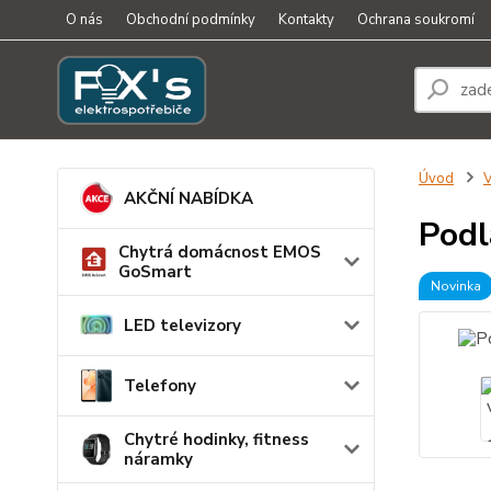
O nás
Obchodní podmínky
Kontakty
Ochrana soukromí
Úvod
AKČNÍ NABÍDKA
Podl
Chytrá domácnost EMOS
GoSmart
Novinka
LED televizory
Telefony
Chytré hodinky, fitness
náramky