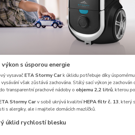
 výkon s úsporou energie
vý vysavač
ETA Stormy Car
k úklidu potřebuje díky úsporném
vysávání však zůstává zachována. Stálý sací výkon je zachován 
í do transparentní prachové nádoby o
objemu 2,2 litrů
, kterou p
ETA Stormy Car
v sobě ukrývá kvalitní
HEPA filtr č. 13
, který 
i s alergiky, ale i majitele domácích mazlíčků.
ý úklid rychlostí blesku