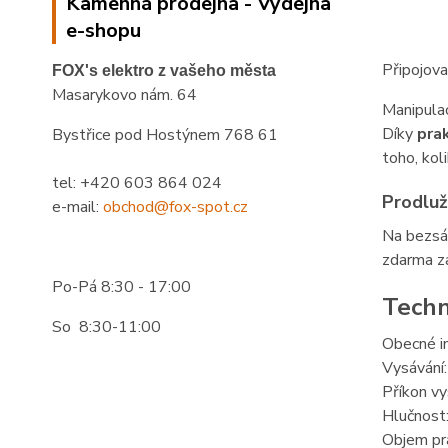
Kamenná prodejna - Výdejna
e-shopu
Připojova
FOX's elektro z vašeho města
Masarykovo nám. 64
Manipula
Díky
pra
Bystřice pod Hostýnem 768 61
toho, kol
tel: +420 603 864 024
Prodluž
e-mail:
obchod@fox-spot.cz
Na bezsá
zdarma z
Po-Pá 8:30 - 17:00
Techn
So 8:30-11:00
Obecné i
Vysávání:
Příkon v
Hlučnost
Objem pr