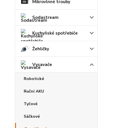
Mikrovlnné trouby
Sodastream
Kuchyňské spotřebiče
Žehličky
Vysavače
Robotické
Ruční AKU
Tyčové
Sáčkové