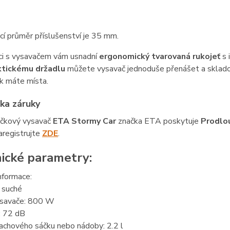
cí průměr příslušenství je 35 mm.
ci s vysavačem vám usnadní
ergonomický tvarovaná rukojeť
s 
ktickému držadlu
můžete vysavač jednoduše přenášet a skladova
ik máte místa.
ka záruky
čkový vysavač
ETA Stormy Car
značka ETA poskytuje
Prodlo
aregistrujte
ZDE
.
ické parametry:
nformace:
 suché
ysavače: 800 W
: 72 dB
achového sáčku nebo nádoby: 2.2 l