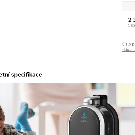
2 
1 9
Číslo p
Hlídat 
tní specifikace