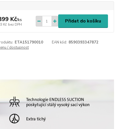
399 Kč
/
ks
Přidat do košíku
83 Kč
bez DPH
roduktu:
ETA151790010
EAN kód:
8590393347872
cenu / dostupnost