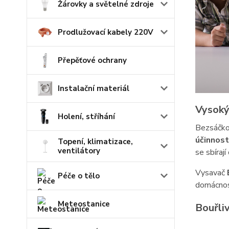
Žárovky a světelné zdroje
Prodlužovací kabely 220V
Přepěťové ochrany
Instalační materiál
Vysoký
Holení, stříhání
Bezsáčko
účinnost
Topení, klimatizace,
ventilátory
se sbíraj
Vysavač
Péče o tělo
domácnost
Meteostanice
Bouřliv