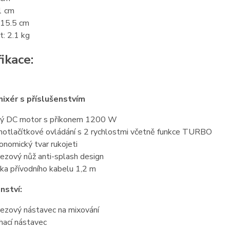
1 cm
 15.5 cm
: 2.1 kg
ikace:
ixér s příslušenstvím
ný DC motor s příkonem 1200 W
notlačítkové ovládání s 2 rychlostmi včetně funkce TURBO
onomický tvar rukojeti
ezový nůž anti-splash design
ka přívodního kabelu 1,2 m
nství:
ezový nástavec na mixování
hací nástavec