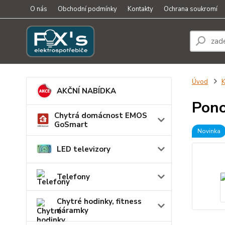
O nás
Obchodní podmínky
Kontakty
Ochrana soukromí
Úvod
K
AKČNÍ NABÍDKA
Pono
Chytrá domácnost EMOS
GoSmart
Novinka
LED televizory
Telefony
Chytré hodinky, fitness
náramky