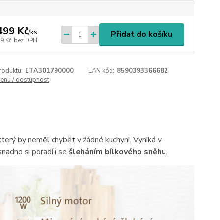
499 Kč
/
ks
Přidat do košíku
39 Kč
bez DPH
roduktu:
ETA301790000
EAN kód:
8590393366682
cenu / dostupnost
terý by neměl chybět v žádné kuchyni. Vyniká v
snadno si poradí i se
šleháním bílkového sněhu
.