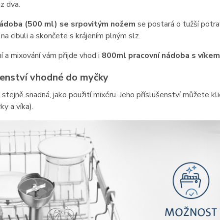
z dva.
nádoba (500 ml) se srpovitým nožem
se postará o tužší potrav
 na cibuli a skončete s krájením plným slz.
í a mixování vám přijde vhod i
800ml pracovní nádoba s víkem
šenství vhodné do myčky
 stejně snadná, jako použití mixéru. Jeho příslušenství můžete kl
y a víka).