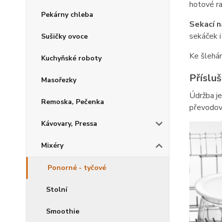
hotové ra
Pekárny chleba
Sekací 
sekáček i
Sušičky ovoce
Ke šlehán
Kuchyňské roboty
Příslu
Masořezky
Údržba je
Remoska, Pečenka
převodovk
Kávovary, Pressa
Mixéry
Ponorné - tyčové
Stolní
Smoothie