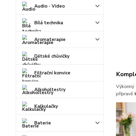
Audio - Video
Bílá technika
Aromaterapie
Dětské chůvičky
Filtrační konvice
Komple
Výkonný t
Alkoholtestry
přípravě
Kalkulačky
Baterie