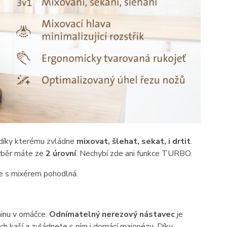
 díky kterému zvládne
mixovat, šlehat, sekat, i drtit
.
výběr máte ze
2 úrovní
. Nechybí zde ani funkce TURBO.
e s mixérem pohodlná.
ninu v omáčce.
Odnímatelný nerezový nástavec
je
ch kaší a zvládnete s ním i domácí majonézu. Díky