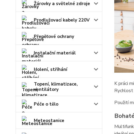
Žárovky a světelné zdroje
Prodlužovací kabely 220V
Přepěťové ochrany
Instalační materiál
Holení, stříhání
K práci m
Topení, klimatizace,
ventilátory
Rychlost 
Použití m
Péče o tělo
Bohaté
Meteostanice
Multifun
ideální p