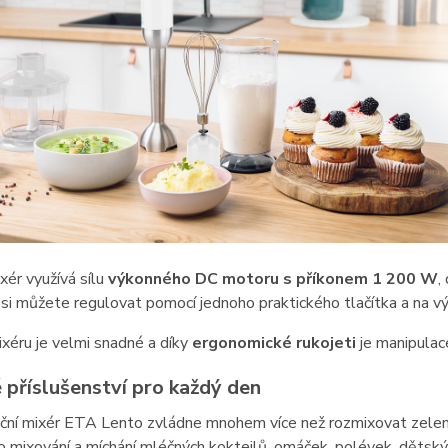
ixér využívá sílu
výkonného DC motoru s příkonem 1 200 W
,
si můžete regulovat pomocí jednoho praktického tlačítka a na 
ixéru je velmi snadné a díky
ergonomické rukojeti
je manipulac
 příslušenství pro každý den
kční mixér ETA Lento zvládne mnohem více než rozmixovat zele
ro mixování a míchání mléčných koktejlů, omáček, polévek, dětský