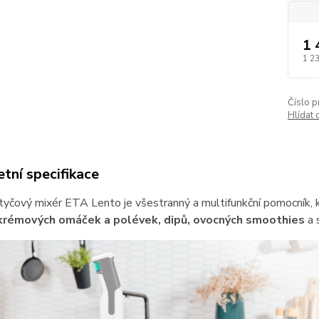
1 
1 2
Číslo p
Hlídat 
tní specifikace
yčový mixér ETA Lento je všestranný a multifunkční pomocník, k
krémových omáček a polévek, dipů, ovocných smoothies
a 