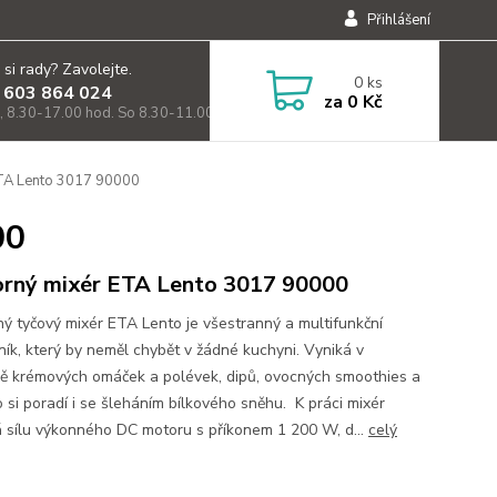
Přihlášení
 si rady? Zavolejte.
0
ks
 603 864 024
za
0 Kč
, 8.30-17.00 hod. So 8.30-11.00)
TA Lento 3017 90000
00
rný mixér ETA Lento 3017 90000
ý tyčový mixér ETA Lento je všestranný a multifunkční
ík, který by neměl chybět v žádné kuchyni. Vyniká v
vě krémových omáček a polévek, dipů, ovocných smoothies a
 si poradí i se šleháním bílkového sněhu. K práci mixér
á sílu výkonného DC motoru s příkonem 1 200 W, d...
celý