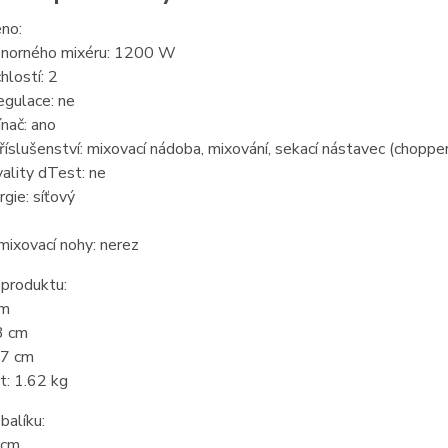
no:
onorného mixéru: 1200 W
hlostí: 2
egulace: ne
ínač: ano
říslušenství: mixovací nádoba, mixování, sekací nástavec (choppe
ality dTest: ne
rgie: síťový
mixovací nohy: nerez
produktu:
cm
3 cm
 7 cm
: 1.62 kg
balíku:
 cm