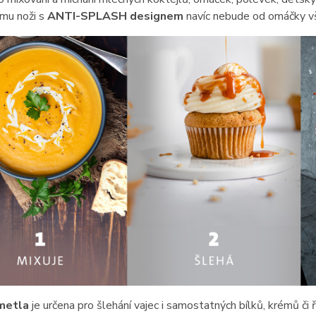
mu noži s
ANTI-SPLASH designem
navíc nebude od omáčky v
metla
je určena pro šlehání vajec i samostatných bílků, krémů či 