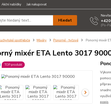
Akční nabídky
Jak nakupovat
Nevíte
Hledat
+420
(Po-Pá
uchyňské spotřebiče
Mixéry
Ponorné - tyčové
Ponorný mixér E
rný mixér ETA Lento 3017 900
Pono
TOP produkt
Výkonn
pomocn
přípra
snadno
využív
popis