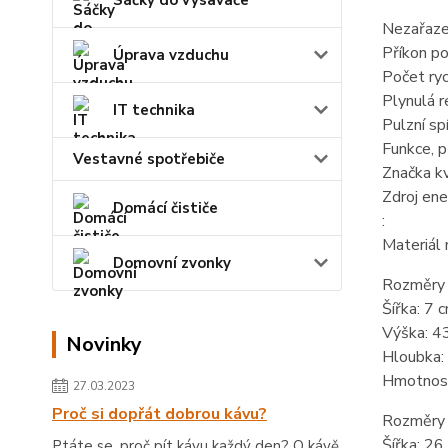
Sáčky do vysavače
Nezařaze
Příkon p
Úprava vzduchu
Počet ryc
Plynulá r
IT technika
Pulzní sp
Funkce, p
Vestavné spotřebiče
Značka kv
Zdroj ene
Domácí čističe
:
Materiál 
Domovní zvonky
Rozměry 
Šířka: 7 
Výška: 4
Novinky
Hloubka:
Hmotnost
27.03.2023
Proč si dopřát dobrou kávu?
Rozměry 
Šířka: 26
Ptáte se, proč pít kávu každý den? O kávě