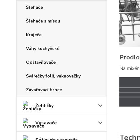
Šlehače
Šlehače s mísou
Kráječe
Váhy kuchyňské
Prodlo
Odšťavňovače
Na mixér
Svářečky folií, vakuovačky
Zavařovací hrnce
Žehličky
Vysavače
Techn