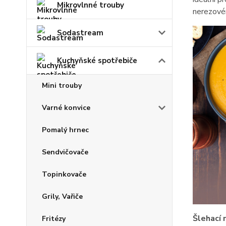
Mikrovlnné trouby
nerezové
Sodastream
Kuchyňské spotřebiče
Mini trouby
Varné konvice
Pomalý hrnec
Sendvičovače
Topinkovače
Grily, Vařiče
Šlehací 
Fritézy