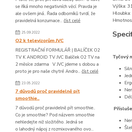
Výška: 3
se říká mnoho negativních věcí. Pravda je
Hloubka:
ale ovšem jiná.. Řada odborníků tvrdí, že
Hmotnost
pravidelná konzumace...
číst celé
Specif
25.09.2022
O2 k televizorům JVC
REGISTRAČNÍ FORMULÁŘ | BALÍČEK O2
Tyčový m
TV K ANDROID TV JVC Balíček O2 TV na
2 měsíce zdarma V JVC jdeme s dobou a
Sil
proto je pro naše chytré Andro...
číst celé
Jed
Erg
23.05.2022
Ner
7 důvodů proč pravidelně pít
Dél
smoothie..
7 důvodů proč pravidelně pít smoothie..
Přísluše
Co je smoothie? Pod názvem smoothie
Ner
nehledejte niž složitého. Jedná se
Šle
o lahodný nápoj z rozmixovaného ovo...