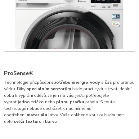
ProSense®
Technologie přizpůsobí
spotřebu energie
,
vody
a
čas
pro pranou
várku. Díky
speciálním senzorům
bude prací cyklus trvat ideální
dobu k vyprání oděvů. Je jen na vás, jestli potřebujete
vyprat
jedno tričko
nebo
plnou pračku
prádla. S touto
technologií nebude docházet k nadměrnému
opotřebení
materiálu
látky. Vaše oblíbené kousky budou mít
déle
svěží texturu
i
barvu
.