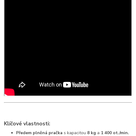
Klíčové vlastnosti:
Předem plněná pračka
s kapacitou
8 kg
a
1 400 ot./min.