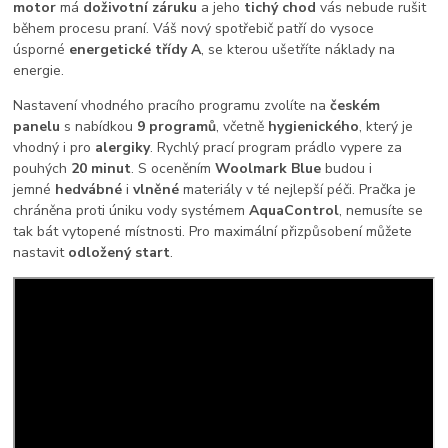
motor
má
doživotní záruku
a jeho
tichý chod
vás nebude rušit
během procesu praní. Váš nový spotřebič patří do vysoce
úsporné
energetické třídy A
, se kterou ušetříte náklady na
energie.
Nastavení vhodného pracího programu zvolíte na
českém
panelu
s nabídkou
9 programů
, včetně
hygienického
, který je
vhodný i pro
alergiky
. Rychlý prací program prádlo vypere za
pouhých
20 minut
. S oceněním
Woolmark Blue
budou i
jemné
hedvábné
i
vlněné
materiály v té nejlepší péči. Pračka je
chráněna proti úniku vody systémem
AquaControl
, nemusíte se
tak bát vytopené místnosti. Pro maximální přizpůsobení můžete
nastavit
odložený start
.