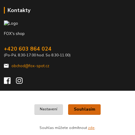
Kontakty
FOX's shop
+420 603 864 024
(Po-Pá, 8.30-17.00 hod. So 8.30-11.00)
obchod@fox-spot.cz
Upravit sběr cookies.
Souhlasím
Nastavení
FOX's elektro z vašeho města
Souhlas můžete odmítnout
zde
.
Vytvořeno na
Eshop-rychle.cz