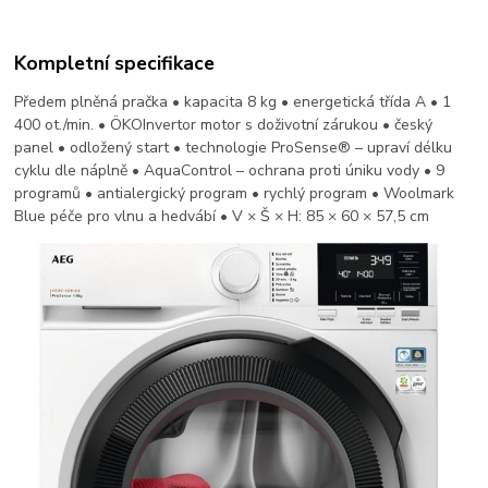
Kompletní specifikace
Předem plněná pračka • kapacita 8 kg • energetická třída A • 1
400 ot./min. • ÖKOInvertor motor s doživotní zárukou • český
panel • odložený start • technologie ProSense® – upraví délku
cyklu dle náplně • AquaControl – ochrana proti úniku vody • 9
programů • antialergický program • rychlý program • Woolmark
Blue péče pro vlnu a hedvábí • V × Š × H: 85 × 60 × 57,5 cm