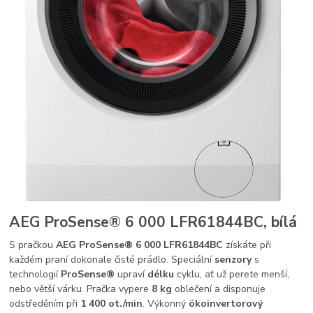
AEG ProSense® 6 000 LFR61844BC, bílá
S pračkou
AEG ProSense® 6 000 LFR61844BC
získáte při
každém praní dokonale čisté prádlo. Speciální
senzory
s
technologií
ProSense®
upraví
délku
cyklu, ať už perete menší,
nebo větší várku. Pračka vypere
8 kg
oblečení a disponuje
odstředěním při
1 400 ot./min
. Výkonný
ökoinvertorový