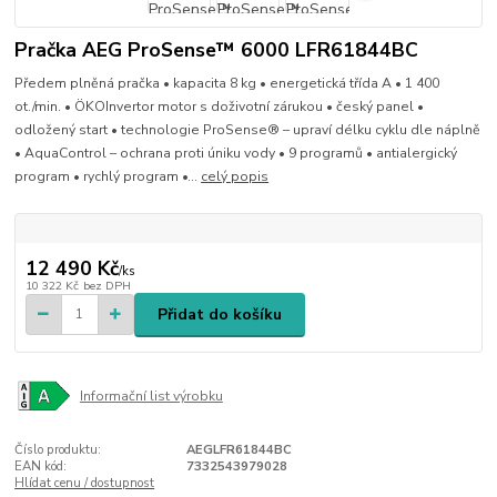
Pračka AEG ProSense™ 6000 LFR61844BC
Předem plněná pračka • kapacita 8 kg • energetická třída A • 1 400
ot./min. • ÖKOInvertor motor s doživotní zárukou • český panel •
odložený start • technologie ProSense® – upraví délku cyklu dle náplně
• AquaControl – ochrana proti úniku vody • 9 programů • antialergický
program • rychlý program •...
celý popis
12 490 Kč
/
ks
10 322 Kč
bez DPH
Přidat do košíku
Informační list výrobku
Číslo produktu:
AEGLFR61844BC
EAN kód:
7332543979028
Hlídat cenu / dostupnost