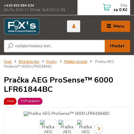
0
ks
+420 603 864 024
za
0 Kč
(Po-Pá, 8.30-17.00 hod. So 8.30-11.00)
Menu
Hledat
Úvod
Bílá technika
Pračky
Předem plněné
Pračka AEG
ProSense™ 6000 LFR61844BC
Pračka AEG ProSense™ 6000
LFR61844BC
Akce
TOP produkt