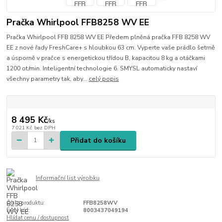
Pračka Whirlpool FFB8258 WV EE
Pračka Whirlpool FFB 8258 WV EE Předem plněná pračka FFB 8258 WV
EE z nové řady FreshCare+ s hloubkou 63 cm. Vyperte vaše prádlo šetrně
a úsporně v pračce s energetickou třídou B, kapacitou 8 kg a otáčkami
1200 ot/min. Inteligentní technologie 6. SMYSL automaticky nastaví
všechny parametry tak, aby...
celý popis
8 495 Kč
/
ks
7 021 Kč
bez DPH
Přidat do košíku
Informační list výrobku
Číslo produktu:
FFB8258WV
EAN kód:
8003437049194
Hlídat cenu / dostupnost