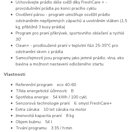
Uchovávejte prádlo déle svěží díky FreshCare + -
provzdušnění prádla po konci pracího cyklu
Osvěžení párou - program umožňuje osvěžit prádlo
odstraněním nepříjemných zápachů a uvolněním vláken (1,5
kg, přibližně 3 kusy prádla)
Program pro praní přikrývek, sportovního oblečení a rychlé
30'
Clean+ - prodloužené praní v teplotní fázi 25-35°C pro
odstranění skvrn z prádla
Samozřejmostí jsou programy jako jemné prádlo, vlna, eko
bavlna a možnost nastavení odloženého startu.
Vlastnosti
Referenční program: eco 40-60
Třída energetické účinnosti: B
Spotřeba energie: 54 kWh / 100 cykl.
Senzorová technologie praní: 6. smysl FreshCare+
Extra záruka: 10 let záruka na motor
Jmenovitá kapacita praní: 8 kg
Objem bubnu: 54 l
Trvání programu: 3:35 / h:min