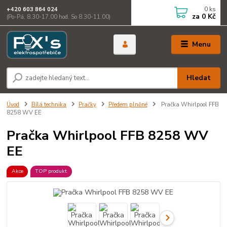
0
ks
+420 603 864 024
za
0 Kč
(Po-Pá, 8.30-17.00 hod. So 8.30-11.00)
Menu
Hledat
Úvod
Bílá technika
Pračky
Předem plněné
Pračka Whirlpool FFB
8258 WV EE
Pračka Whirlpool FFB 8258 WV
EE
Akce
TOP produkt