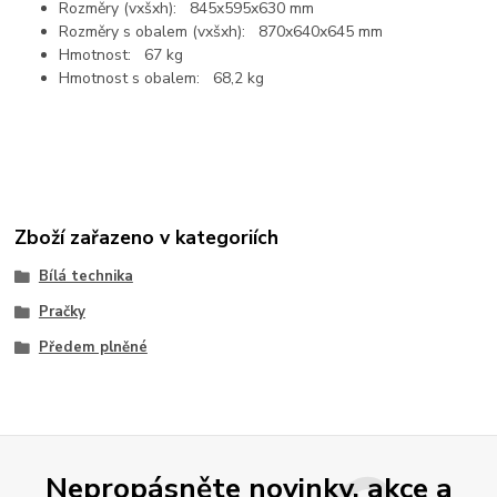
Rozměry (vxšxh): 845x595x630 mm
Rozměry s obalem (vxšxh): 870x640x645 mm
Hmotnost: 67 kg
Hmotnost s obalem: 68,2 kg
Zboží zařazeno v kategoriích
Bílá technika
Pračky
Předem plněné
Nepropásněte novinky, akce a