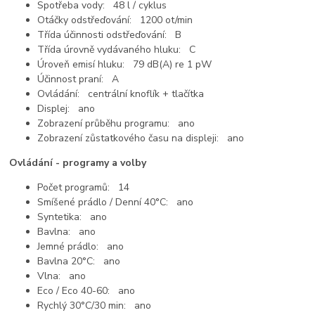
Spotřeba vody: 48 l / cyklus
Otáčky odstřeďování: 1200 ot/min
Třída účinnosti odstřeďování: B
Třída úrovně vydávaného hluku: C
Úroveň emisí hluku: 79 dB(A) re 1 pW
Účinnost praní: A
Ovládání: centrální knoflík + tlačítka
Displej: ano
Zobrazení průběhu programu: ano
Zobrazení zůstatkového času na displeji: ano
Ovládání - programy a volby
Počet programů: 14
Smíšené prádlo / Denní 40°C: ano
Syntetika: ano
Bavlna: ano
Jemné prádlo: ano
Bavlna 20°C: ano
Vlna: ano
Eco / Eco 40-60: ano
Rychlý 30°C/30 min: ano