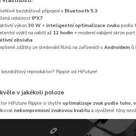
 vlastnosti:
lehlivé bezdrátové připojení s
Bluetooth 5.3
šená odolnost
IPX7
aktivní výkon
30 W
+
inteligentní optimalizace zvuku
podle t
elentní výdrž na nabití až
12 hodin
+ moderní nabíjení skrze por
uitivní obsluha
epšené zážitky ze sledování filmů na zařízeních s
Androidem
či
 bezdrátový reproduktor? Ripple od HiFuture!
kvěle v jakékoli poloze
tor HiFuture Ripple si chytře
optimalizuje zvuk podle toho, v 
dkoval
nekompromisní zvukovou kvalitu
a vyvážené tóny nezáv