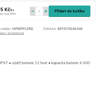
5 Kč
/
ks
Přidat do košíku
 Kč
bez DPH
roduktu:
HIFRIPPLERD
EAN kód:
6972576181046
cenu / dostupnost
X7 • výdrž baterie 12 hod. • kapacita baterie 4 000