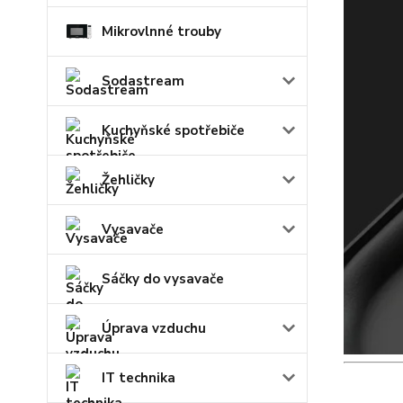
Mikrovlnné trouby
Sodastream
Kuchyňské spotřebiče
Žehličky
Vysavače
Sáčky do vysavače
Úprava vzduchu
IT technika