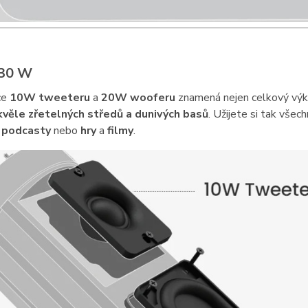
 30 W
ce
10W tweeteru
a
20W wooferu
znamená nejen celkový vý
kvěle zřetelných středů a dunivých basů
. Užijete si tak všec
d
podcasty
nebo
hry
a
filmy
.