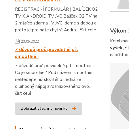
O2 k televizorům JVC
REGISTRAČNÍ FORMULÁŘ | BALÍČEK O2
TV K ANDROID TV JVC Balíček O2 TV na
2 měsíce zdarma V JVC jdeme s dobou a
Výkon
proto je pro naše chytré Andro...
číst celé
Kombina
23.05.2022
výšek, s
7 důvodů proč pravidelně pít
napříkla
smoothie..
7 důvodů proč pravidelně pít smoothie..
Co je smoothie? Pod názvem smoothie
nehledejte niž složitého. Jedná se
o lahodný nápoj z rozmixovaného ovo...
číst celé
Zobrazit všechny novinky