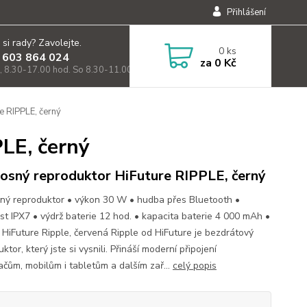
Přihlášení
 si rady? Zavolejte.
0
ks
 603 864 024
za
0 Kč
, 8.30-17.00 hod. So 8.30-11.00)
e RIPPLE, černý
LE, černý
osný reproduktor HiFuture RIPPLE, černý
ný reproduktor • výkon 30 W • hudba přes Bluetooth •
st IPX7 • výdrž baterie 12 hod. • kapacita baterie 4 000 mAh •
HiFuture Ripple, červená Ripple od HiFuture je bezdrátový
ktor, který jste si vysnili. Přináší moderní připojení
tačům, mobilům i tabletům a dalším zař...
celý popis