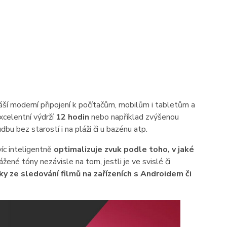
řináší moderní připojení k počítačům, mobilům i tabletům a
xcelentní výdrží
12 hodin
nebo například zvýšenou
dbu bez starostí i na pláži či u bazénu atp.
víc inteligentně
optimalizuje zvuk podle toho, v jaké
ené tóny nezávisle na tom, jestli je ve svislé či
y ze sledování filmů na zařízeních s Androidem či
.