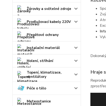
Klíčové
Spo
Žárovky a světelné zdroje
Zvý
Atr
Prodlužovací kabely 220V
Exc
Int
Přepěťové ochrany
Vyl
Instalační materiál
Dokonalý
Holení, stříhání
Hraje s
Topení, klimatizace,
ventilátory
Reproduk
zprostře
Péče o tělo
Meteostanice