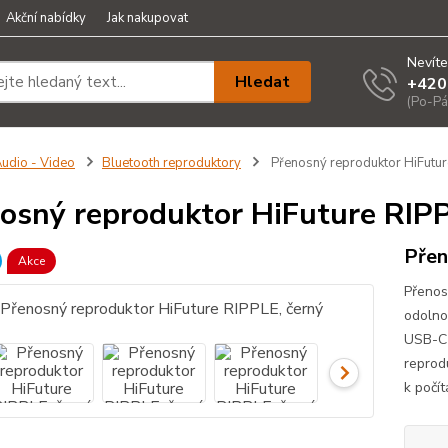
Akční nabídky
Jak nakupovat
Nevíte
Hledat
+420
(Po-Pá
udio - Video
Bluetooth reproduktory
Přenosný reproduktor HiFutur
osný reproduktor HiFuture RIPP
Přen
Akce
Přenos
odolno
USB-C 
reprodu
k počí