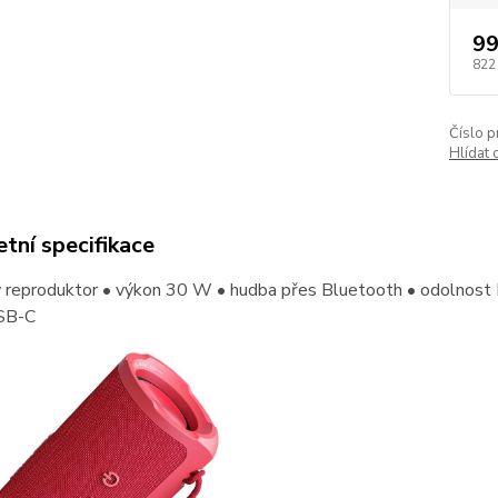
99
822
Číslo p
Hlídat 
tní specifikace
reproduktor • výkon 30 W • hudba přes Bluetooth • odolnost IP
SB-C