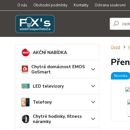
O nás
Obchodní podmínky
Kontakty
Ochrana soukromí
Úvod
A
AKČNÍ NABÍDKA
Přen
Chytrá domácnost EMOS
GoSmart
Novinka
LED televizory
Telefony
Chytré hodinky, fitness
náramky