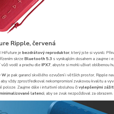
ure Ripple, červená
 HiFuture je
bezdrátový reproduktor
, který jste si vysnili. P
ařízením skrze
Bluetooth 5.3
s vynikajícím dosahem a zaujme i e
 vůči vodě a prachu dle
IPX7
, abyste si mohli užívat oblíbenou hu
0 W
je pak garancí skvělého ozvučení i větších prostor, Ripple na
, aby vždy zprostředkoval nekompromisní zvukovou kvalitu a vyváž
 poloze. Zaujme dále i intuitivní obsluhou či
vylepšenými zážitk
minimalizované latenci
, aby se zvuk nezpožďoval za obrazem