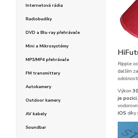
Internetová rádia
Radiobudíky
DVD a Blu-ray přehrávače
Mini a Mikrosystémy
HiFut
MP3/MP4 přehrávače
Ripple od
dalším z
FM transmittery
odolností
Autokamery
Výkon
3
je pozici
Outdoor kamery
vodorovné
iOS
díky
AV kabely
Soundbar