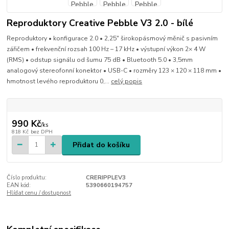
Reproduktory Creative Pebble V3 2.0 - bílé
Reproduktory • konfigurace 2.0 • 2,25" širokopásmový měnič s pasivním
zářičem • frekvenční rozsah 100 Hz – 17 kHz • výstupní výkon 2× 4 W
(RMS) • odstup signálu od šumu 75 dB • Bluetooth 5.0 • 3,5mm
analogový stereofonní konektor • USB-C • rozměry 123 × 120 × 118 mm •
hmotnost levého reproduktoru 0,...
celý popis
990 Kč
/
ks
818 Kč
bez DPH
Přidat do košíku
Číslo produktu:
CRERIPPLEV3
EAN kód:
5390660194757
Hlídat cenu / dostupnost