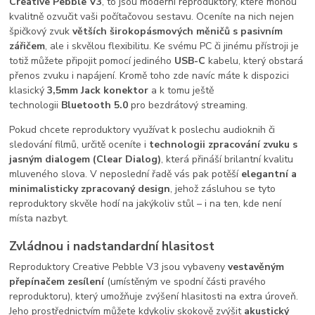
Creative Pebble V3
, to jsou moderní reproduktory, které mohou
kvalitně ozvučit vaši počítačovou sestavu. Oceníte na nich nejen
špičkový zvuk
větších širokopásmových měničů s pasivním
zářičem
, ale i skvělou flexibilitu. Ke svému PC či jinému přístroji je
totiž můžete připojit pomocí jediného
USB-C
kabelu, který obstará
přenos zvuku i napájení. Kromě toho zde navíc máte k dispozici
klasický
3,5mm Jack konektor
a k tomu ještě
technologii
Bluetooth 5.0
pro bezdrátový streaming.
Pokud chcete reproduktory využívat k poslechu audioknih či
sledování filmů, určitě oceníte i
technologii zpracování zvuku s
jasným dialogem (Clear Dialog)
, která přináší brilantní kvalitu
mluveného slova. V neposlední řadě vás pak potěší
elegantní a
minimalisticky zpracovaný design
, jehož zásluhou se tyto
reproduktory skvěle hodí na jakýkoliv stůl – i na ten, kde není
místa nazbyt.
Zvládnou i nadstandardní hlasitost
Reproduktory Creative Pebble V3 jsou vybaveny
vestavěným
přepínačem zesílení
(umístěným ve spodní části pravého
reproduktoru), který umožňuje zvýšení hlasitosti na extra úroveň.
Jeho prostřednictvím můžete kdykoliv skokově zvýšit
akustický