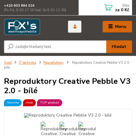
0
ks
+420 603 864 024
za
0 Kč
(Po-Pá, 8.30-17.00 hod. So 8.30-11.00)
Menu
Hledat
Úvod
IT technika
Reproduktory
Reproduktory Creative Pebble V3 2.0 -
bílé
Reproduktory Creative Pebble V3
2.0 - bílé
Novinka
Akce
TOP produkt