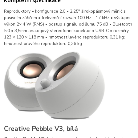
Kompletní specifikace
Reproduktory • konfigurace 2.0 • 2,25" širokopásmový měnič s
pasivním zářičem • frekvenční rozsah 100 Hz – 17 kHz • výstupní
výkon 2× 4 W (RMS) • odstup signálu od šumu 75 dB • Bluetooth
5.0 • 3,5mm analogový stereofonní konektor • USB-C • rozměry
123 × 120 × 118 mm • hmotnost levého reproduktoru 0,31 kg;
hmotnost pravého reproduktoru 0,36 kg
Creative Pebble V3, bílá