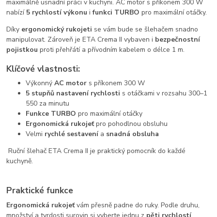
maximálně usnadní práci v kuchyni. AC motor s příkonem 300 W
nabízí
5 rychlostí výkonu
i
funkci TURBO
pro maximální otáčky.
Díky
ergonomický rukojeti
se vám bude se šlehačem snadno
manipulovat. Zároveň je ETA Crema II vybaven i
bezpečnostní
pojistkou
proti přehřátí a přívodním kabelem o délce 1 m.
Klíčové vlastnosti:
Výkonný
AC motor
s příkonem 300 W
5 stupňů nastavení rychlosti
s otáčkami v rozsahu 300–1
550 za minutu
Funkce TURBO
pro maximální otáčky
Ergonomická rukojeť
pro pohodlnou obsluhu
Velmi
rychlé sestavení
a
snadná obsluha
Ruční šlehač ETA Crema II je praktický pomocník do každé
kuchyně.
Praktické funkce
Ergonomická rukojeť
vám přesně padne do ruky. Podle druhu,
množství a tvrdosti surovin si vyberte jednu z
pěti rychlostí
.