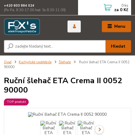
0
ks
+420 603 864 024
za
0 Kč
(Po-Pá, 8.30-17.00 hod. So 8.30-11.00)
Menu
Hledat
Úvod
Kuchyňské spotřebiče
Šlehače
Ruční šlehač ETA Crema II 0052
90000
Ruční šlehač ETA Crema II 0052
90000
TOP produkt