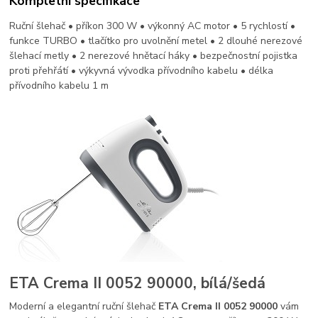
Kompletní specifikace
Ruční šlehač • příkon 300 W • výkonný AC motor • 5 rychlostí •
funkce TURBO • tlačítko pro uvolnění metel • 2 dlouhé nerezové
šlehací metly • 2 nerezové hnětací háky • bezpečnostní pojistka
proti přehřátí • výkyvná vývodka přívodního kabelu • délka
přívodního kabelu 1 m
ETA Crema II 0052 90000, bílá/šedá
Moderní a elegantní ruční šlehač
ETA Crema II 0052 90000
vám