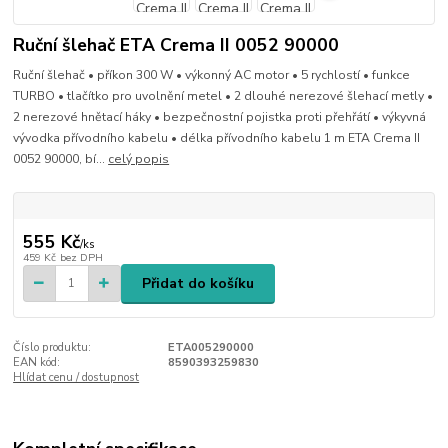
Ruční šlehač ETA Crema II 0052 90000
Ruční šlehač • příkon 300 W • výkonný AC motor • 5 rychlostí • funkce
TURBO • tlačítko pro uvolnění metel • 2 dlouhé nerezové šlehací metly •
2 nerezové hnětací háky • bezpečnostní pojistka proti přehřátí • výkyvná
vývodka přívodního kabelu • délka přívodního kabelu 1 m ETA Crema II
0052 90000, bí...
celý popis
555 Kč
/
ks
459 Kč
bez DPH
Přidat do košíku
Číslo produktu:
ETA005290000
EAN kód:
8590393259830
Hlídat cenu / dostupnost