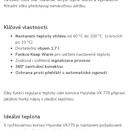
filtrační sítko představují nenáročnou údržbu.
Klíčové vlastnosti:
Nastavení teploty ohřevu
od 40 °C do 100 °C (v krocích
po 10 °C)
Dostatečný
objem 1,7 l
Funkce Keep Warm
pro udržení nastavené teploty
Zvuková i světelná
signalizace provozu
360° centrální konektor
Ochrana proti přehřátí
a
automatické vypnutí
Díky funkci regulace teploty vám konvice Hyundai VK 770 připraví
jakýkoli horký nápoj s ideální teplotou.
Ideální teplota
S rychlovarnou konvicí Hyundai VK770 je nastavení požadované