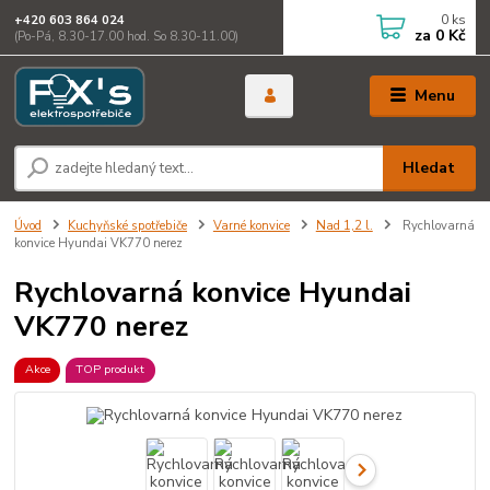
0
ks
+420 603 864 024
za
0 Kč
(Po-Pá, 8.30-17.00 hod. So 8.30-11.00)
Menu
Hledat
Úvod
Kuchyňské spotřebiče
Varné konvice
Nad 1,2 l.
Rychlovarná
konvice Hyundai VK770 nerez
Rychlovarná konvice Hyundai
VK770 nerez
Akce
TOP produkt