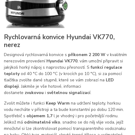
Rychlovarná konvice Hyundai VK770,
nerez
Designová rychlovarná konvice s
příkonem 2 200 W
v kvalitním
nerezovém provedení
Hyundai VK770
, vám umožní připravit si
jakýkoli horký nápoj s naprostou přesností. S
funkcí regulace
teploty
od 40 °C do 100 °C (v krocích po 10 °C), si za pomocí
tlačítka zvolíte dané stupně, které se vám zobrazí na
LED
displeji
. Jakmile je vše hotové, informaci
dostanete
zvukovou
i
světelnou signalizací
.
Zvolit můžete i funkci
Keep Warm
na udržení teploty, horkou
vodu necháte v přístroji a ta bude konstantní po dobu 120 min.
Spotřebič s
objemem 1,7
l je vhodný i pro početnější rodinu.
Jelikož má
odnímatelné víko
, snadno se do něj vlije voda, jejíž
množství si lze zkontrolovat pomocí transparentního vodoznaku
na boku. Oblý tvar, materiál, skryté topné těleso a vyjímatelné