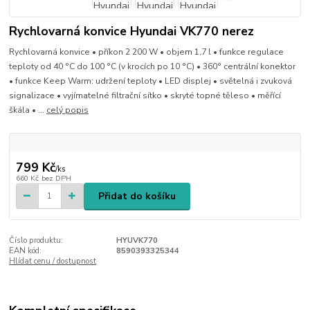
Rychlovarná konvice Hyundai VK770 nerez
Rychlovarná konvice • příkon 2 200 W • objem 1,7 l • funkce regulace
teploty od 40 °C do 100 °C (v krocích po 10 °C) • 360° centrální konektor
• funkce Keep Warm: udržení teploty • LED displej • světelná i zvuková
signalizace • vyjímatelné filtrační sítko • skryté topné těleso • měřící
škála • ...
celý popis
799 Kč
/
ks
660 Kč
bez DPH
Přidat do košíku
Číslo produktu:
HYUVK770
EAN kód:
8590393325344
Hlídat cenu / dostupnost