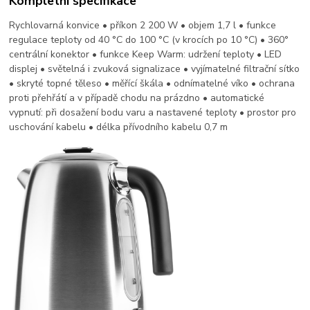
Kompletní specifikace
Rychlovarná konvice • příkon 2 200 W • objem 1,7 l • funkce
regulace teploty od 40 °C do 100 °C (v krocích po 10 °C) • 360°
centrální konektor • funkce Keep Warm: udržení teploty • LED
displej • světelná i zvuková signalizace • vyjímatelné filtrační sítko
• skryté topné těleso • měřící škála • odnímatelné víko • ochrana
proti přehřátí a v případě chodu na prázdno • automatické
vypnutí: při dosažení bodu varu a nastavené teploty • prostor pro
uschování kabelu • délka přívodního kabelu 0,7 m