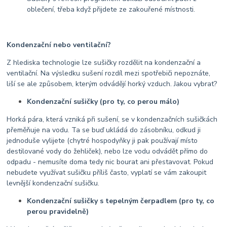
oblečení, třeba když přijdete ze zakouřené místnosti.
Kondenzační nebo ventilační?
Z hlediska technologie lze sušičky rozdělit na kondenzační a
ventilační. Na výsledku sušení rozdíl mezi spotřebiči nepoznáte,
liší se ale způsobem, kterým odvádějí horký vzduch. Jakou vybrat?
Kondenzační sušičky (pro ty, co perou málo)
Horká pára, která vzniká při sušení, se v kondenzačních sušičkách
přeměňuje na vodu. Ta se buď ukládá do zásobníku, odkud ji
jednoduše vylijete (chytré hospodyňky ji pak používají místo
destilované vody do žehliček), nebo lze vodu odvádět přímo do
odpadu - nemusíte doma tedy nic bourat ani přestavovat. Pokud
nebudete využívat sušičku příliš často, vyplatí se vám zakoupit
levnější kondenzační sušičku.
Kondenzační sušičky s tepelným čerpadlem (pro ty, co
perou pravidelně)