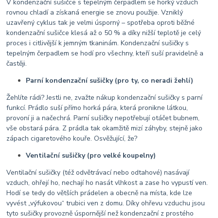
V kondenzační sušičce s tepelným čerpadlem se horký vzduch
rovnou chladí a získaná energie se znovu použije. Vzniklý
uzavřený cyklus tak je velmi úsporný – spotřeba oproti běžné
kondenzační sušičce klesá až o 50 % a díky nižší teplotě je celý
proces i citlivější k jemným tkaninám. Kondenzační sušičky s
tepelným čerpadlem se hodí pro všechny, kteří suší pravidelně a
častěji.
Parní kondenzační sušičky (pro ty, co neradi žehlí)
Žehlíte rádi? Jestli ne, zvažte nákup kondenzační sušičky s parní
funkcí. Prádlo suší přímo horká pára, která pronikne látkou,
provoní ji a načechrá. Parní sušičky nepotřebují otáčet bubnem,
vše obstará pára. Z prádla tak okamžitě mizí záhyby, stejně jako
zápach cigaretového kouře. Osvěžující, že?
Ventilační sušičky (pro velké koupelny)
Ventilační sušičky (též odvětrávací nebo odtahové) nasávají
vzduch, ohřejí ho, nechají ho nasát vlhkost a zase ho vypustí ven.
Hodí se tedy do větších prádelen a obecně na místa, kde lze
vyvést „výfukovou“ trubici ven z domu. Díky ohřevu vzduchu jsou
tyto sušičky provozně úspornější než kondenzační z prostého