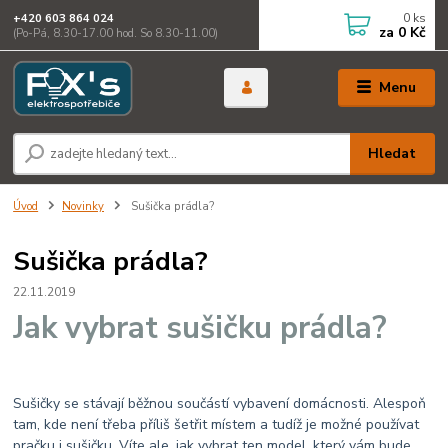
0
ks
+420 603 864 024
za
0 Kč
(Po-Pá, 8.30-17.00 hod. So 8.30-11.00)
Menu
Hledat
Úvod
Novinky
Sušička prádla?
Sušička prádla?
22.11.2019
Jak vybrat sušičku prádla?
Sušičky se stávají běžnou součástí vybavení domácnosti. Alespoň
tam, kde není třeba příliš šetřit místem a tudíž je možné používat
pračku i sušičku. Víte ale, jak vybrat ten model, který vám bude