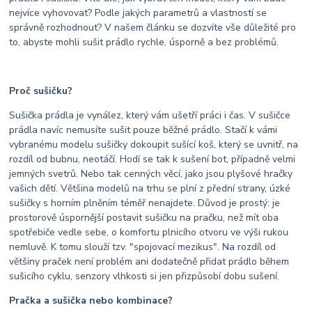
nejvíce vyhovovat? Podle jakých parametrů a vlastností se
správně rozhodnout? V našem článku se dozvíte vše důležité pro
to, abyste mohli sušit prádlo rychle, úsporně a bez problémů.
Proč sušičku?
Sušička prádla je vynález, který vám ušetří práci i čas. V sušičce
prádla navíc nemusíte sušit pouze běžné prádlo. Stačí k vámi
vybranému modelu sušičky dokoupit sušící koš, který se uvnitř, na
rozdíl od bubnu, neotáčí. Hodí se tak k sušení bot, případně velmi
jemných svetrů. Nebo tak cenných věcí, jako jsou plyšové hračky
vašich dětí. Většina modelů na trhu se plní z přední strany, úzké
sušičky s horním plněním téměř nenajdete. Důvod je prostý: je
prostorově úspornější postavit sušičku na pračku, než mít oba
spotřebiče vedle sebe, o komfortu plnicího otvoru ve výši rukou
nemluvě. K tomu slouží tzv. "spojovací mezikus". Na rozdíl od
většiny praček není problém ani dodatečně přidat prádlo během
sušicího cyklu, senzory vlhkosti si jen přizpůsobí dobu sušení.
Pračka a sušička nebo kombinace?