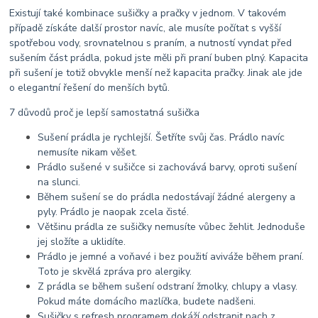
Existují také kombinace sušičky a pračky v jednom. V takovém
případě získáte další prostor navíc, ale musíte počítat s vyšší
spotřebou vody, srovnatelnou s praním, a nutností vyndat před
sušením část prádla, pokud jste měli při praní buben plný. Kapacita
při sušení je totiž obvykle menší než kapacita pračky. Jinak ale jde
o elegantní řešení do menších bytů.
7 důvodů proč je lepší samostatná sušička
Sušení prádla je rychlejší. Šetříte svůj čas. Prádlo navíc
nemusíte nikam věšet.
Prádlo sušené v sušičce si zachovává barvy, oproti sušení
na slunci.
Během sušení se do prádla nedostávají žádné alergeny a
pyly. Prádlo je naopak zcela čisté.
Většinu prádla ze sušičky nemusíte vůbec žehlit. Jednoduše
jej složíte a uklidíte.
Prádlo je jemné a voňavé i bez použití aviváže během praní.
Toto je skvělá zpráva pro alergiky.
Z prádla se během sušení odstraní žmolky, chlupy a vlasy.
Pokud máte domácího mazlíčka, budete nadšeni.
Sušičky s refresh programem dokáží odstranit pach z