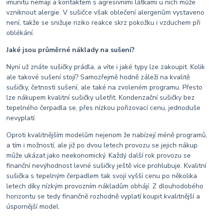
imunitu nemají a kontaktem s agresivními látkami u nich může
vzniknout alergie. V sušičce však oblečení alergenům vystaveno
není, takže se snižuje riziko reakce skrz pokožku i vzduchem při
oblékání.
Jaké jsou průměrné náklady na sušení?
Nyní už znáte sušičky prádla, a víte i jaké typy lze zakoupit. Kolik
ale takové sušení stojí? Samozřejmě hodně záleží na kvalitě
sušičky, četnosti sušení, ale také na zvoleném programu. Přesto
lze nákupem kvalitní sušičky ušetřit. Kondenzační sušičky bez
tepelného čerpadla se, přes nízkou pořizovací cenu, jednoduše
nevyplatí.
Oproti kvalitnějším modelům nejenom že nabízejí méně programů,
a tím i možností, ale již po dvou letech provozu se jejich nákup
může ukázat jako neekonomický. Každý další rok provozu se
finanční nevýhodnost levné sušičky ještě více prohlubuje. Kvalitní
sušička s tepelným čerpadlem tak svojí vyšší cenu po několika
letech díky nízkým provozním nákladům obhájí. Z dlouhodobého
horizontu se tedy finančně rozhodně vyplatí koupit kvalitnější a
úspornější model.