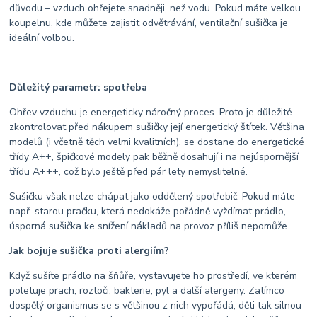
důvodu – vzduch ohřejete snadněji, než vodu. Pokud máte velkou
koupelnu, kde můžete zajistit odvětrávání, ventilační sušička je
ideální volbou.
Důležitý parametr: spotřeba
Ohřev vzduchu je energeticky náročný proces. Proto je důležité
zkontrolovat před nákupem sušičky její energetický štítek. Většina
modelů (i včetně těch velmi kvalitních), se dostane do energetické
třídy A++, špičkové modely pak běžně dosahují i na nejúspornější
třídu A+++, což bylo ještě před pár lety nemyslitelné.
Sušičku však nelze chápat jako oddělený spotřebič. Pokud máte
např. starou pračku, která nedokáže pořádně vyždímat prádlo,
úsporná sušička ke snížení nákladů na provoz příliš nepomůže.
Jak bojuje sušička proti alergiím?
Když sušíte prádlo na šňůře, vystavujete ho prostředí, ve kterém
poletuje prach, roztoči, bakterie, pyl a další alergeny. Zatímco
dospělý organismus se s většinou z nich vypořádá, děti tak silnou