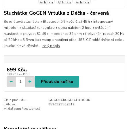
Sluchátka GoGEN Vrtulka z Déčka - červená
Bezdrátová sluchátka • Bluetooth 5.2 • výdrž až 45 h • integrovaný
mikrofon • skládací konstrukce • doba nabíjení 2 hod • ovládání
hlasitosti • citlivost 82 dB • impedance 32 ohm • frekvenční rozsah 20 Hz
až 20 kHz • 3,5mm jack vstup • nabíjení přes USB-C Prohlédněte si celou
kolekci hravé dětské ...
celý popis
699 Kč
/
ks
578 Kč
bez DPH
Přidat do košíku
Číslo produktu:
GOGDECKOSLECHYDUOR
EAN kód:
8590393302819
Hlídat cenu / dostupnost