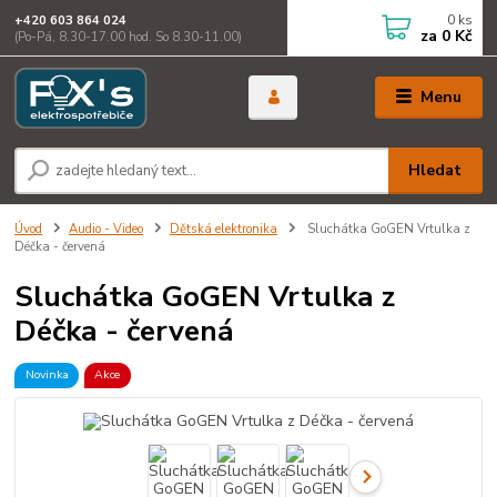
0
ks
+420 603 864 024
za
0 Kč
(Po-Pá, 8.30-17.00 hod. So 8.30-11.00)
Menu
Hledat
Úvod
Audio - Video
Dětská elektronika
Sluchátka GoGEN Vrtulka z
Déčka - červená
Sluchátka GoGEN Vrtulka z
Déčka - červená
Novinka
Akce