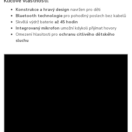
Klíčové vlastnosti:
Konstrukce a hravý design
navržen pro děti
Bluetooth technologie
pro pohodlný poslech bez kabelů
Skvělá výdrž baterie
až 45 hodin
Integrovaný mikrofon
umožní kdykoli přijímat hovory
Omezení hlasitosti pro
ochranu citlivého dětského
sluchu