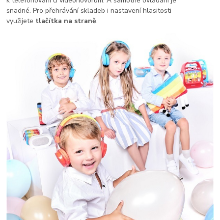
k telefonování či videohovorům. A samotné ovládání je
snadné. Pro přehrávání skladeb i nastavení hlasitosti
využijete
tlačítka na straně
.