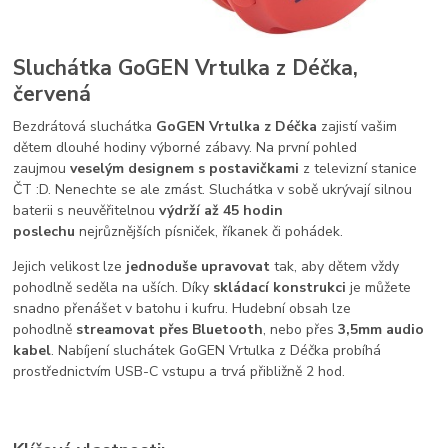
Sluchátka GoGEN Vrtulka z Déčka,
červená
Bezdrátová sluchátka
GoGEN Vrtulka z Déčka
zajistí vašim
dětem dlouhé hodiny výborné zábavy. Na první pohled
zaujmou
veselým designem s postavičkami
z televizní stanice
ČT :D. Nenechte se ale zmást. Sluchátka v sobě ukrývají silnou
baterii s neuvěřitelnou
výdrží až 45 hodin
poslechu
nejrůznějších písniček, říkanek či pohádek.
Jejich velikost lze
jednoduše upravovat
tak, aby dětem vždy
pohodlně seděla na uších. Díky
skládací konstrukci
je můžete
snadno přenášet v batohu i kufru. Hudební obsah lze
pohodlně
streamovat přes Bluetooth
, nebo přes
3,5mm audio
kabel
. Nabíjení sluchátek GoGEN Vrtulka z Déčka probíhá
prostřednictvím USB-C vstupu a trvá přibližně 2 hod.