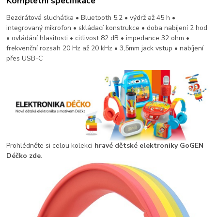
Kompletní specifikace
Bezdrátová sluchátka • Bluetooth 5.2 • výdrž až 45 h •
integrovaný mikrofon • skládací konstrukce • doba nabíjení 2 hod
• ovládání hlasitosti • citlivost 82 dB • impedance 32 ohm •
frekvenční rozsah 20 Hz až 20 kHz • 3,5mm jack vstup • nabíjení
přes USB-C
Prohlédněte si celou kolekci
hravé dětské elektroniky GoGEN
Déčko zde
.