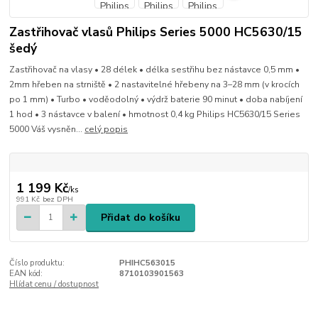
Zastřihovač vlasů Philips Series 5000 HC5630/15
šedý
Zastřihovač na vlasy • 28 délek • délka sestřihu bez nástavce 0,5 mm •
2mm hřeben na strniště • 2 nastavitelné hřebeny na 3–28 mm (v krocích
po 1 mm) • Turbo • voděodolný • výdrž baterie 90 minut • doba nabíjení
1 hod • 3 nástavce v balení • hmotnost 0,4 kg Philips HC5630/15 Series
5000 Váš vysněn...
celý popis
1 199 Kč
/
ks
991 Kč
bez DPH
Přidat do košíku
Číslo produktu:
PHIHC563015
EAN kód:
8710103901563
Hlídat cenu / dostupnost