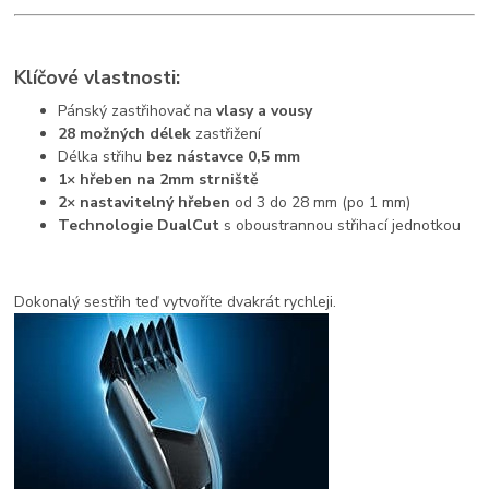
Klíčové vlastnosti:
Pánský zastřihovač na
vlasy a vousy
28 možných délek
zastřižení
Délka střihu
bez nástavce 0,5 mm
1× hřeben na 2mm strniště
2× nastavitelný hřeben
od 3 do 28 mm (po 1 mm)
Technologie DualCut
s oboustrannou střihací jednotkou
Dokonalý sestřih teď vytvoříte dvakrát rychleji.