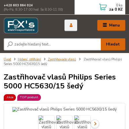
0
ks
+420 603 864 024
za
0 Kč
(Po-Pá, 8.30-17.00 hod. So 8.30-11.00)
Menu
Hledat
Úvod
Holení, stříhání
Zastřihovače vlasů
Zastřihovač vlasů Philips
Series 5000 HC5630/15 šedý
Zastřihovač vlasů Philips Series
5000 HC5630/15 šedý
Akce
TOP produkt