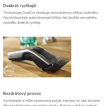
Dvakrát rychlejší
Technologie DualCut obsahuje oboustrannou střihací jednotku.
Oproti klasickým jednostranným břitům tak docílíte senzačního
výsledku dvakrát rychleji.
Bezdrátový provoz
Vychutnejte si ničím neomezený pohyb, kterému se vám dostane
díky bezdrátovému provedení strojku. Baterie vydrží po jednom