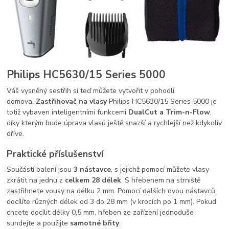
Philips HC5630/15 Series 5000
Váš vysněný sestřih si teď můžete vytvořit v pohodlí
domova.
Zastřihovač na vlasy
Philips HC5630/15 Series 5000 je
totiž vybaven inteligentními funkcemi
DualCut a Trim-n-Flow
,
díky kterým bude úprava vlasů ještě snazší a rychlejší než kdykoliv
dříve.
Praktické příslušenství
Součástí balení jsou
3 nástavce
, s jejichž pomocí můžete vlasy
zkrátit na jednu z
celkem 28 délek
. S hřebenem na strniště
zastřihnete vousy na délku 2 mm. Pomocí dalších dvou nástavců
docílíte různých délek od 3 do 28 mm (v krocích po 1 mm). Pokud
chcete docílit délky 0,5 mm, hřeben ze zařízení jednoduše
sundejte a použijte
samotné břity
.